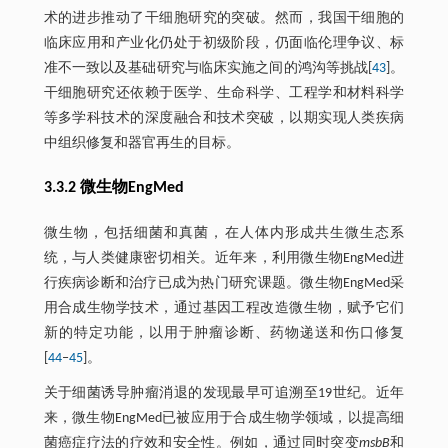
术的进步推动了干细胞研究的突破。然而，我国干细胞的
临床应用和产业化仍处于初级阶段，仍面临伦理争议、标
准不一致以及基础研究与临床实施之间的鸿沟等挑战[
43
]。
干细胞研究还依赖于医学、生命科学、工程学和材料科学
等多学科技术的深度融合和技术突破，以期实现人类疾病
中组织修复和器官再生的目标。
3.3.2 微生物EngMed
微生物，包括细菌和真菌，在人体内形成共生微生态系
统，与人类健康密切相关。近年来，利用微生物EngMed进
行疾病诊断和治疗已成为热门研究课题。微生物EngMed采
用合成生物学技术，通过基因工程改造微生物，赋予它们
新的特定功能，以用于肿瘤诊断、药物递送和伤口修复
[
44
‒
45
]。
关于细菌诱导肿瘤消退的发现最早可追溯至19世纪。近年
来，微生物EngMed已被应用于合成生物学领域，以提高细
菌癌症疗法的疗效和安全性。例如，通过同时突变
msbB
和