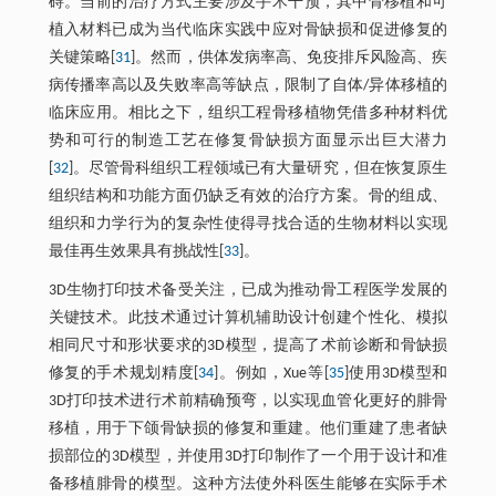
碍。当前的治疗方式主要涉及手术干预，其中骨移植和可
植入材料已成为当代临床实践中应对骨缺损和促进修复的
关键策略[
31
]。然而，供体发病率高、免疫排斥风险高、疾
病传播率高以及失败率高等缺点，限制了自体/异体移植的
临床应用。相比之下，组织工程骨移植物凭借多种材料优
势和可行的制造工艺在修复骨缺损方面显示出巨大潜力
[
32
]。尽管骨科组织工程领域已有大量研究，但在恢复原生
组织结构和功能方面仍缺乏有效的治疗方案。骨的组成、
组织和力学行为的复杂性使得寻找合适的生物材料以实现
最佳再生效果具有挑战性[
33
]。
3D生物打印技术备受关注，已成为推动骨工程医学发展的
关键技术。此技术通过计算机辅助设计创建个性化、模拟
相同尺寸和形状要求的3D模型，提高了术前诊断和骨缺损
修复的手术规划精度[
34
]。例如，Xue等[
35
]使用3D模型和
3D打印技术进行术前精确预弯，以实现血管化更好的腓骨
移植，用于下颌骨缺损的修复和重建。他们重建了患者缺
损部位的3D模型，并使用3D打印制作了一个用于设计和准
备移植腓骨的模型。这种方法使外科医生能够在实际手术