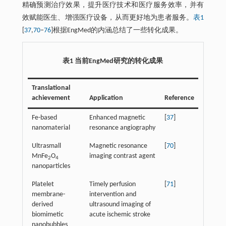
精确预测治疗效果，提升医疗技术和医疗服务效率，并有
效赋能医生、增强医疗设备，从而更好地为患者服务。
表1
[
37
,
70
‒
76
]根据EngMed的内涵总结了一些转化成果。
表1 当前EngMed研究的转化成果
Translational
achievement
Application
Reference
Fe-based
Enhanced magnetic
[
37
]
nanomaterial
resonance angiography
Ultrasmall
Magnetic resonance
[
70
]
MnFe
O
imaging contrast agent
2
4
nanoparticles
Platelet
Timely perfusion
[
71
]
membrane-
intervention and
derived
ultrasound imaging of
biomimetic
acute ischemic stroke
nanobubbles