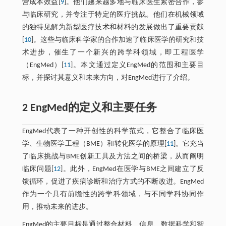
营成本效益[
9
]。他们越来越多地与临床医生紧密合作，参
与临床研究，并专注于特定的医疗挑战。他们在机械领域
的独特见解为新型医疗技术和材料的发展做出了重要贡献
[
10
]。这些与临床科学家的合作加速了临床医学的研究和技
术进步，催生了一个新兴的跨学科领域，即工程医学
（EngMed）[
11
]。本文通过定义EngMed的范围和主要目
标，并探讨其意义和未来方向，对EngMed进行了介绍。
2 EngMed的定义和主要任务
EngMed代表了一种开创性的科学范式，它整合了临床医
学、生物医学工程（BME）和转化医学的原理[
11
]。它充当
了临床挑战与BME创新工具及方法之间的桥梁，从而阐明
临床问题[
12
]。此外，EngMed在医学与BME之间建立了反
馈循环，促进了疾病诊断和治疗方式的不断改进。EngMed
作为一个具有前瞻性的跨学科领域，与不同学科协同作
用，推动未来的进步。
EngMed的主要目标是通过整合材料、信息、数据科学和智