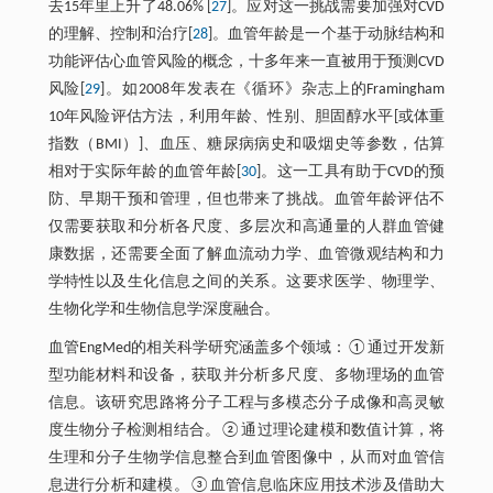
去15年里上升了48.06% [
27
]。应对这一挑战需要加强对CVD
的理解、控制和治疗[
28
]。血管年龄是一个基于动脉结构和
功能评估心血管风险的概念，十多年来一直被用于预测CVD
风险[
29
]。如2008年发表在《循环》杂志上的Framingham
10年风险评估方法，利用年龄、性别、胆固醇水平[或体重
指数（BMI）]、血压、糖尿病病史和吸烟史等参数，估算
相对于实际年龄的血管年龄[
30
]。这一工具有助于CVD的预
防、早期干预和管理，但也带来了挑战。血管年龄评估不
仅需要获取和分析各尺度、多层次和高通量的人群血管健
康数据，还需要全面了解血流动力学、血管微观结构和力
学特性以及生化信息之间的关系。这要求医学、物理学、
生物化学和生物信息学深度融合。
血管EngMed的相关科学研究涵盖多个领域：①通过开发新
型功能材料和设备，获取并分析多尺度、多物理场的血管
信息。该研究思路将分子工程与多模态分子成像和高灵敏
度生物分子检测相结合。②通过理论建模和数值计算，将
生理和分子生物学信息整合到血管图像中，从而对血管信
息进行分析和建模。③血管信息临床应用技术涉及借助大