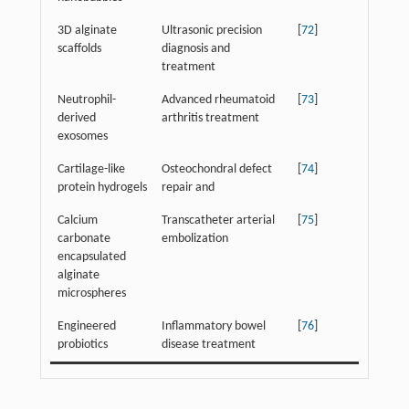
3D alginate
Ultrasonic precision
[
72
]
scaffolds
diagnosis and
treatment
Neutrophil-
Advanced rheumatoid
[
73
]
derived
arthritis treatment
exosomes
Cartilage-like
Osteochondral defect
[
74
]
protein hydrogels
repair and
Calcium
Transcatheter arterial
[
75
]
carbonate
embolization
encapsulated
alginate
microspheres
Engineered
Inflammatory bowel
[
76
]
probiotics
disease treatment