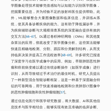
学图像处理技术能够凭借感知与认知能力识别医学图像，
挖掘重要信息，并为经验不足的放射科医生提供帮助。此
外，ML能够整合大量图像数据和临床信息，并训练AI系
统，使其具备诊断疾病的能力。这有助于降低漏诊率，并
为疾病辅助诊断与大规模筛查系统的深度融合提供有效的
交互方法[
66
‒
67
]。DL通过卷积神经网络（CNNs）和其他复
杂算法的应用，彻底改变了医学图像分析。这些算法能够
快速且精确地检测、分割、跟踪和分类解剖结构，从而支
持临床决策并提高工作流程效率[
68
‒
69
]。许多研究已报道
了深度学习在医学成像中的应用。例如，早期肺部恶性肿
瘤和癌前病变难以通过传统诊断操作（如医学成像）进行
识别，从而导致错过手术治疗的最佳时机。研究人员提出
了一种新型混合智能诊断框架，这是一种基于深度融合特
征的可靠网络，用于快速准确地检测和分类肺部CT图像中
的恶性肿瘤细胞和良性肿瘤细胞[
57
]。
通过信息化医疗和医学研究数据，将大数据、AI和其他信
息技术与医学相结合，能够实现有效且准确的临床诊断、