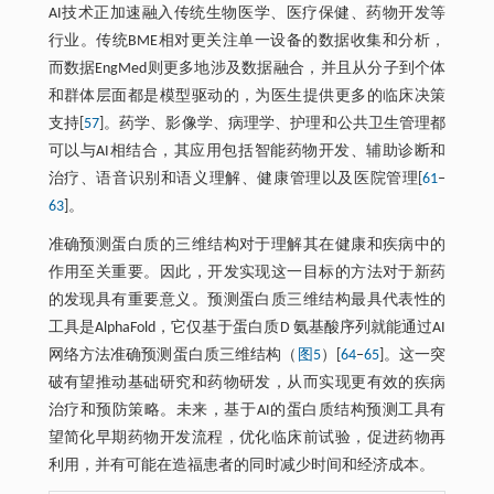
AI技术正加速融入传统生物医学、医疗保健、药物开发等
行业。传统BME相对更关注单一设备的数据收集和分析，
而数据EngMed则更多地涉及数据融合，并且从分子到个体
和群体层面都是模型驱动的，为医生提供更多的临床决策
支持[
57
]。药学、影像学、病理学、护理和公共卫生管理都
可以与AI相结合，其应用包括智能药物开发、辅助诊断和
治疗、语音识别和语义理解、健康管理以及医院管理[
61
‒
63
]。
准确预测蛋白质的三维结构对于理解其在健康和疾病中的
作用至关重要。因此，开发实现这一目标的方法对于新药
的发现具有重要意义。预测蛋白质三维结构最具代表性的
工具是AlphaFold，它仅基于蛋白质D 氨基酸序列就能通过AI
网络方法准确预测蛋白质三维结构（
图5
）[
64
‒
65
]。这一突
破有望推动基础研究和药物研发，从而实现更有效的疾病
治疗和预防策略。未来，基于AI的蛋白质结构预测工具有
望简化早期药物开发流程，优化临床前试验，促进药物再
利用，并有可能在造福患者的同时减少时间和经济成本。