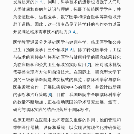
发展起来的[
1
‒
2
]。同时，科学技术的进步也增强了人们对
人类健康和疾病的认识与理解，拓展了传统医学学科，并
为循证医学、远程医学、数字医学和综合医学等新领域开
辟了道路。因此，这一演变凸显了跨学科的合作努力以及
开发满足临床需求技术的动力[
3
‒
4
]。
医学教育通常分为基础医学与健康科学、临床医学和公共
卫生（预防医学）三个领域[
5
‒
6
]。除了转化医学外，工程
与技术的直接参与将基础医学与健康科学的研究成果转化
为临床医学和公共卫生领域的实际应用[
7
]。应对临床挑战
需要整合现有方法和前沿技术。在国际上，研究型大学下
属的三级教学医院是成功模式的典范，临床科学家与临床
医生紧密合作，开展以疾病为中心的研究，并设计出新颖
的诊断和治疗策略[
8
]。目前，我国医院中全职临床科学家
的数量不断增加，正在推动我国的学术研究发展。然而，
研究与临床实践的结合仍落后于国际标准。
临床工程师在医院中发挥着至关重要的作用，他们管理和
维护医疗器械、设备和系统，以实现设施现代化并确保运