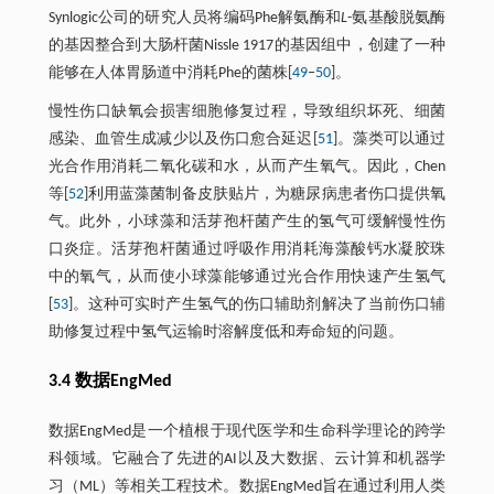
Synlogic公司的研究人员将编码Phe解氨酶和
L
-氨基酸脱氨酶
的基因整合到大肠杆菌Nissle 1917的基因组中，创建了一种
能够在人体胃肠道中消耗Phe的菌株[
49
‒
50
]。
慢性伤口缺氧会损害细胞修复过程，导致组织坏死、细菌
感染、血管生成减少以及伤口愈合延迟[
51
]。藻类可以通过
光合作用消耗二氧化碳和水，从而产生氧气。因此，Chen
等[
52
]利用蓝藻菌制备皮肤贴片，为糖尿病患者伤口提供氧
气。此外，小球藻和活芽孢杆菌产生的氢气可缓解慢性伤
口炎症。活芽孢杆菌通过呼吸作用消耗海藻酸钙水凝胶珠
中的氧气，从而使小球藻能够通过光合作用快速产生氢气
[
53
]。这种可实时产生氢气的伤口辅助剂解决了当前伤口辅
助修复过程中氢气运输时溶解度低和寿命短的问题。
3.4 数据EngMed
数据EngMed是一个植根于现代医学和生命科学理论的跨学
科领域。它融合了先进的AI以及大数据、云计算和机器学
习（ML）等相关工程技术。数据EngMed旨在通过利用人类