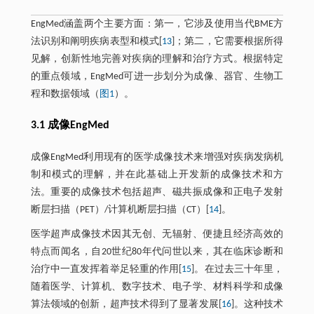
EngMed涵盖两个主要方面：第一，它涉及使用当代BME方
法识别和阐明疾病表型和模式[
13
]；第二，它需要根据所得
见解，创新性地完善对疾病的理解和治疗方式。根据特定
的重点领域，EngMed可进一步划分为成像、器官、生物工
程和数据领域（
图1
）。
3.1 成像EngMed
成像EngMed利用现有的医学成像技术来增强对疾病发病机
制和模式的理解，并在此基础上开发新的成像技术和方
法。重要的成像技术包括超声、磁共振成像和正电子发射
断层扫描（PET）/计算机断层扫描（CT）[
14
]。
医学超声成像技术因其无创、无辐射、便捷且经济高效的
特点而闻名，自20世纪80年代问世以来，其在临床诊断和
治疗中一直发挥着举足轻重的作用[
15
]。在过去三十年里，
随着医学、计算机、数字技术、电子学、材料科学和成像
算法领域的创新，超声技术得到了显著发展[
16
]。这种技术