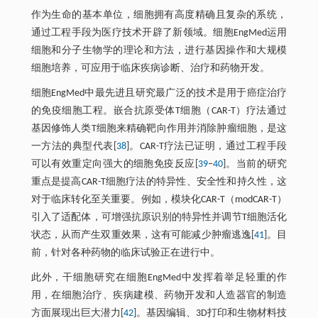
作为生命的基本单位，细胞拥有高度精确且复杂的系统，
通过工程手段为医疗技术开辟了新领域。细胞EngMed运用
细胞和分子生物学的理论和方法，进行基因操作和大规模
细胞培养，可应用于临床疾病诊断、治疗和药物开发。
细胞EngMed中最先进且研究最广泛的技术是用于癌症治疗
的免疫细胞工程。嵌合抗原受体T细胞（CAR-T）疗法通过
基因修饰人类T细胞来精确靶向作用并消除肿瘤细胞，是这
一方法的典型代表[
38
]。CAR-T疗法已证明，通过工程手段
可以有效重定向强大的细胞免疫反应[
39
‒
40
]。当前的研究
重点是提高CAR-T细胞疗法的特异性、安全性和持久性，这
对于临床转化至关重要。例如，模块化CAR-T（modCAR-T）
引入了适配体，可增强抗原识别的特异性并调节T细胞活化
状态，从而产生双重效果，这有可能减少肿瘤逃逸[
41
]。目
前，针对各种药物的临床试验正在进行中。
此外，干细胞研究在细胞EngMed中发挥着举足轻重的作
用，在细胞治疗、疾病建模、药物开发和人造器官的制造
方面展现出巨大潜力[
42
]。基因编辑、3D打印和生物材料技