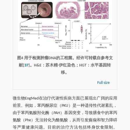
图4 用于检测肿瘤DNA的工程菌。经许可转载自参考文
献[
37
]。H&E：苏木精-伊红染色；HGT：水平基因转
移。
Full size
微生物EngMed在治疗代谢性疾病方面已展现出广阔的应用
前景。例如，苯丙酮尿症（PKU）是一种遗传性代谢紊乱，
由于苯丙氨酸羟化酶（
PAH
）基因突变，导致膳食中的苯丙
氨酸（Phe）无法转化为酪氨酸，从而引发癫痫和智力障碍
等严重健康问题。目前的治疗方法包括终身饮食限制。