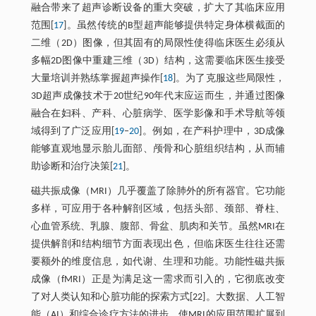
融合带来了超声诊断设备的重大突破，扩大了其临床应用
范围[
17
]。虽然传统的B型超声能够提供特定身体横截面的
二维（2D）图像，但其固有的局限性使得临床医生必须从
多幅2D图像中重建三维（3D）结构，这需要临床医生接受
大量培训并熟练掌握超声操作[
18
]。为了克服这些局限性，
3D超声成像技术于20世纪90年代末应运而生，并通过图像
融合在妇科、产科、心脏病学、医学影像和手术导航等领
域得到了广泛应用[
19
‒
20
]。例如，在产科护理中，3D成像
能够直观地显示胎儿面部、颅骨和心脏组织结构，从而辅
助诊断和治疗决策[
21
]。
磁共振成像（MRI）几乎覆盖了除肺外的所有器官。它功能
多样，可应用于各种解剖区域，包括头部、颈部、脊柱、
心血管系统、乳腺、腹部、骨盆、肌肉和关节。虽然MRI在
提供解剖和结构细节方面表现出色，但临床医生往往还需
要额外的维度信息，如代谢、生理和功能。功能性磁共振
成像（fMRI）正是为满足这一需求而引入的，它彻底改变
了对人类认知和心脏功能的探索方式[22]。大数据、人工智
能（AI）和综合诊疗方法的进步，使MRI的应用范围扩展到