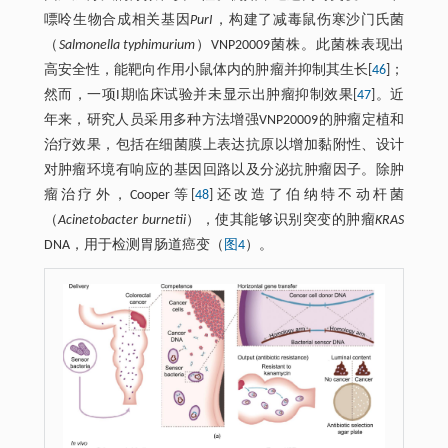
嘌呤生物合成相关基因
PurI
，构建了减毒鼠伤寒沙门氏菌
（
Salmonella typhimurium
）VNP20009菌株。此菌株表现出
高安全性，能靶向作用小鼠体内的肿瘤并抑制其生长[
46
]；
然而，一项I期临床试验并未显示出肿瘤抑制效果[
47
]。近
年来，研究人员采用多种方法增强VNP20009的肿瘤定植和
治疗效果，包括在细菌膜上表达抗原以增加黏附性、设计
对肿瘤环境有响应的基因回路以及分泌抗肿瘤因子。除肿
瘤治疗外，Cooper等[
48
]还改造了伯纳特不动杆菌
（
Acinetobacter burnetii
），使其能够识别突变的肿瘤
KRAS
DNA，用于检测胃肠道癌变（
图4
）。