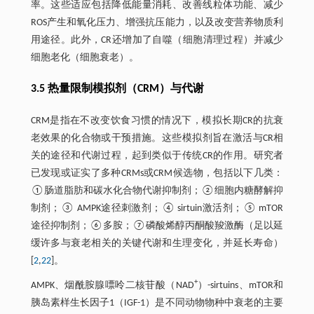
率。这些适应包括降低能量消耗、改善线粒体功能、减少
ROS产生和氧化压力、增强抗压能力，以及改变营养物质利
用途径。此外，CR还增加了自噬（细胞清理过程）并减少
细胞老化（细胞衰老）。
3.5 热量限制模拟剂（CRM）与代谢
CRM是指在不改变饮食习惯的情况下，模拟长期CR的抗衰
老效果的化合物或干预措施。这些模拟剂旨在激活与CR相
关的途径和代谢过程，起到类似于传统CR的作用。研究者
已发现或证实了多种CRMs或CRM候选物，包括以下几类：
①肠道脂肪和碳水化合物代谢抑制剂；②细胞内糖酵解抑
制剂；③ AMPK途径刺激剂；④ sirtuin激活剂；⑤ mTOR
途径抑制剂；⑥多胺；⑦磷酸烯醇丙酮酸羧激酶（足以延
缓许多与衰老相关的关键代谢和生理变化，并延长寿命）
[
2
,
22
]。
+
AMPK、烟酰胺腺嘌呤二核苷酸（NAD
）-sirtuins、mTOR和
胰岛素样生长因子1（IGF-1）是不同动物物种中衰老的主要