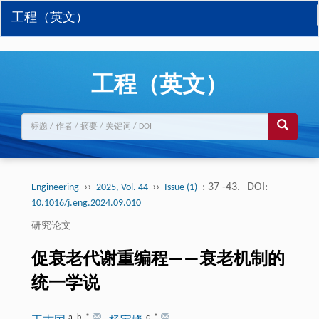
工程（英文）
工程（英文）
››
››
: 37 -43.
DOI:
Engineering
2025, Vol. 44
Issue (1)
10.1016/j.eng.2024.09.010
研究论文
促衰老代谢重编程——衰老机制的
统一学说
a
,
b
,
*
c
,
*