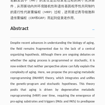
老触发因子（PAT）的发生是启动衰老过程的两个先决条
件，从而驱动内外环境随机性和遗传基因程序性共同制约
的退行性代谢重编程（MRP）过程，进而通过诱导细胞和
遗传重编程（CRP和GRP）而起到促衰老作用。
Abstract
Despite recent advances in understanding the biology of aging,
the field remains fragmented due to the lack of a central
organizing hypothesis. Although there are ongoing debates on
whether the aging process is programmed or stochastic, it is
now evident that neither perspective alone can fully explain the
complexity of aging. Here, we propose the pro-aging metabolic
reprogramming (PAMRP) theory, which integrates and unifies
the genetic-program and stochastic hypotheses. This theory
posits that aging is driven by degenerative metabolic
reprogramming (MRP) over time, requiring the emergence of
pro-aging substrates and triggers (PASs and PATs) to predispose