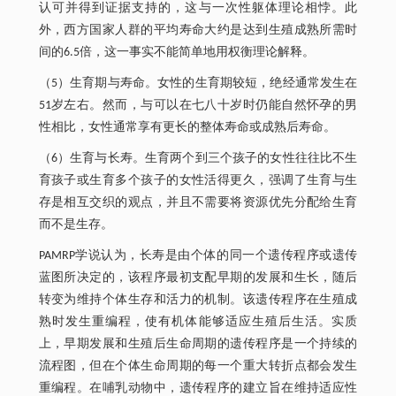
认可并得到证据支持的，这与一次性躯体理论相悖。此
外，西方国家人群的平均寿命大约是达到生殖成熟所需时
间的6.5倍，这一事实不能简单地用权衡理论解释。
（5）生育期与寿命。女性的生育期较短，绝经通常发生在
51岁左右。然而，与可以在七八十岁时仍能自然怀孕的男
性相比，女性通常享有更长的整体寿命或成熟后寿命。
（6）生育与长寿。生育两个到三个孩子的女性往往比不生
育孩子或生育多个孩子的女性活得更久，强调了生育与生
存是相互交织的观点，并且不需要将资源优先分配给生育
而不是生存。
PAMRP学说认为，长寿是由个体的同一个遗传程序或遗传
蓝图所决定的，该程序最初支配早期的发展和生长，随后
转变为维持个体生存和活力的机制。该遗传程序在生殖成
熟时发生重编程，使有机体能够适应生殖后生活。实质
上，早期发展和生殖后生命周期的遗传程序是一个持续的
流程图，但在个体生命周期的每一个重大转折点都会发生
重编程。在哺乳动物中，遗传程序的建立旨在维持适应性