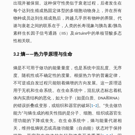
出现并被保留。这种保守性类似于衰老过程，后者发生在
每个达到生殖成熟固定体型的多细胞动物身上，并在所有
物种成员达到生殖成熟后，跨越几乎所有物种的界限。代
谢与衰老之间的联系在于，人类的长寿现象与胰岛素/胰岛
素样生长因子信号通路（IIS）及sirtuins中的单核苷酸多态
性相关联。
3.2 熵——热力学原理与生命
熵是不可用于做功的能量量度，也是系统中混乱度、无序
度、随机性或不确定性的度量。根据热力学的普遍定律，
不可逆或自发过程只能朝着熵增的方向发展。这一原理适
用于无机和生命系统。在生命系统中，混乱状态标志着机
体内实质结构的恶化，如大分子（如蛋白质、DNA和RNA）
的错误折叠或变形，或组织和器官的破坏[
1
‒
2
]。“失去做功
能力”与熵生成的相关性指的是分子、细胞、组织或器官生
理功能的下降或丧失。在生命系统中，熵与能量代谢相
关，维持低熵状态或高做功能量（自由能）状态对于保持