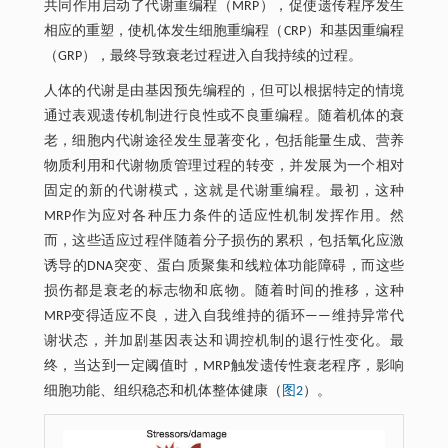
共同作用启动了代谢重编程（MRP），促使遗传程序发生
相应的重塑，使机体发生细胞重编程（CRP）和基因重编程
（GRP），最终导致衰老过程进入自我持续的过程。
人体的代谢是由基因预先编程的，但可以根据特定的情境
通过表观遗传机制进行良性或不良重编程。随着机体的衰
老，细胞内代谢途径发生显著变化，包括能量生成、营养
物质利用和代谢物质管理过程的转变，并发展为一个相对
固定的新的代谢模式，这就是代谢重编程。最初，这种
MRP作为应对各种压力条件的适应性机制发挥作用。然
而，这些适应过程伴随着分子损伤的累积，包括氧化应激
诱导的DNA突变、蛋白质聚集和线粒体功能障碍，而这些
损伤都是衰老的标志物和底物。随着时间的推移，这种
MRP变得适应不良，进入自我维持的循环——维持异常代
谢状态，并加剧基因表达和调控机制的退行性变化。最
终，当达到一定阈值时，MRP触发遗传性衰老程序，影响
细胞功能、组织稳态和机体整体健康（
图2
）。