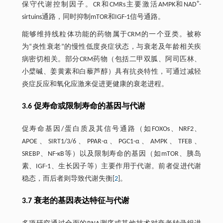
+
保守代谢控制因子。CR和CMRs主要激活AMPK和NAD
-
sirtuins通路，同时抑制mTOR和IGF-1信号通路。
能够维持线粒体功能的药物属于CRM的一个亚类。被称
为“炎性衰老”的慢性低度炎症状态，与衰老及年龄相关疾
病密切相关。部分CRM药物（包括二甲双胍、阿司匹林、
小檗碱、姜黄素和白藜芦醇）具有抗炎特性，可通过减轻
炎症反应和氧化应激来促进更健康的衰老进程。
3.6 促寿命或限制寿命的基因与代谢
促寿命基因/蛋白质及其信号通路（如FOXOs、NRF2、
APOE、SIRT1/3/6、PPAR-α、PGC1-α、AMPK、TFEB、
SREBP、NF-κB等）以及限制寿命的基因（如mTOR、胰岛
素、IGF-1、生长因子等）主要作用于代谢。前者促进代谢
稳态，而后者则导致代谢失衡[
2
]。
3.7 衰老的基因表达特征与代谢