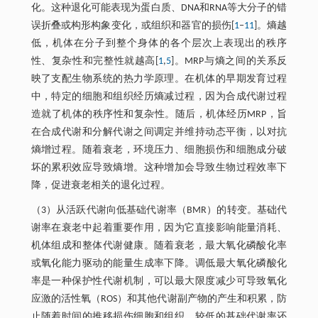
化。这种退化可能表现为蛋白质、DNA和RNA等大分子的错
误折叠或构形构象变化，或组织和器官的损伤[
1
‒
11
]。熵越
低，机体在分子到整个身体的各个层次上表现出的秩序
性、复杂性和完整性就越高[
1
,
5
]。MRP与熵之间的关系反
映了支配生物系统的热力学原理。在机体的早期发育过程
中，特定的细胞和组织经历熵减过程，因为合成代谢过程
造就了机体的秩序性和复杂性。随后，机体经历MRP，旨
在合成代谢和分解代谢之间调定并维持动态平衡，以对抗
熵增过程。随着衰老，环境压力、细胞损伤和细胞成分破
坏的累积效应导致熵增。这种增加会导致生物过程效率下
降，促进衰老相关的退化过程。
（3）从活跃代谢向低基础代谢率（BMR）的转变。基础代
谢率在衰老中起着重要作用，因为它直接影响能量消耗、
机体组成和整体代谢健康。随着衰老，最大氧化磷酸化率
或氧化能力驱动的能量生成率下降。调低最大氧化磷酸化
率是一种保护性代谢机制，可以最大限度减少可导致氧化
应激的活性氧（ROS）和其他代谢副产物的产生和积累，防
止随着时间的推移损伤细胞和组织。较低的基础代谢率还