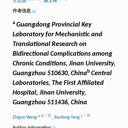
王志国
,
杨宝峰
作者信息
+
a
Guangdong Provincial Key
Laboratory for Mechanistic and
Translational Research on
Bidirectional Complications among
Chronic Conditions, Jinan University,
b
Guangzhou 510630, China
Central
Laboratories, The First Affiliated
Hospital, Jinan University,
Guangzhou 511436, China
a
,
b
,
*
c
,
*
Zhiguo Wang
,
Baofeng Yang
Author information