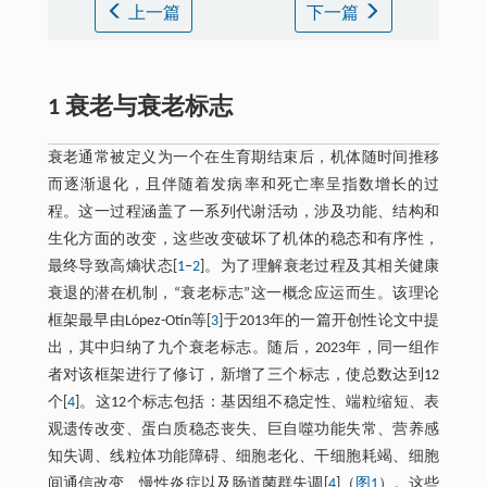
上一篇
下一篇
1 衰老与衰老标志
衰老通常被定义为一个在生育期结束后，机体随时间推移
而逐渐退化，且伴随着发病率和死亡率呈指数增长的过
程。这一过程涵盖了一系列代谢活动，涉及功能、结构和
生化方面的改变，这些改变破坏了机体的稳态和有序性，
最终导致高熵状态[
1
‒
2
]。为了理解衰老过程及其相关健康
衰退的潜在机制，“衰老标志”这一概念应运而生。该理论
框架最早由López-Otín等[
3
]于2013年的一篇开创性论文中提
出，其中归纳了九个衰老标志。随后，2023年，同一组作
者对该框架进行了修订，新增了三个标志，使总数达到12
个[
4
]。这12个标志包括：基因组不稳定性、端粒缩短、表
观遗传改变、蛋白质稳态丧失、巨自噬功能失常、营养感
知失调、线粒体功能障碍、细胞老化、干细胞耗竭、细胞
间通信改变、慢性炎症以及肠道菌群失调[
4
]（
图1
）。这些