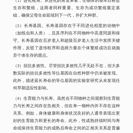
（1）进化视角。从进化的角度来看，生物体的基本目标是
生存和繁殖，这两者同样重要。生存为成功繁殖奠定基
础，确保父母生命延续到下一代，并扩大种群。
（2）长寿基因。长寿基因存在于不同进化程度的动物中
（如线虫和人类），且其序列在不同物种中高度同源和保
守。长寿基因在百岁老人和超级百岁老人生活中发挥关键
作用，反驳了遗传程序和选择力量在个体繁殖成功后就抛
弃个体生存的观点。
（3）拮抗多效性。尽管拮抗多效性几乎无处不在，但大多
数实际的拮抗多效性等位基因在自然种群中仍未被发现。
此外，描述延长寿命的等位基因的实验室研究从未发现任
何早期适应性影响。
（4）生育能力与长寿。虽然在不同物种之间观察到生育能
力与长寿之间存在负相关，但在单一物种内并不存在这种
关系。例如，身体健康和身体状况良好的人通常表现出更
好的生育能力和更长的寿命。此外，性成熟持续时间与寿
命或保持生育能力的成熟后寿命之间的正相关关系是普遍