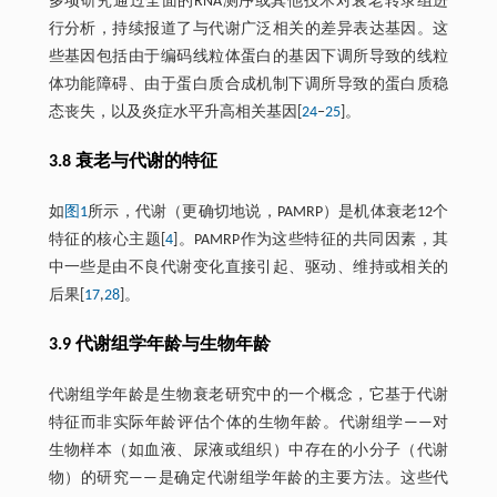
多项研究通过全面的RNA测序或其他技术对衰老转录组进
行分析，持续报道了与代谢广泛相关的差异表达基因。这
些基因包括由于编码线粒体蛋白的基因下调所导致的线粒
体功能障碍、由于蛋白质合成机制下调所导致的蛋白质稳
态丧失，以及炎症水平升高相关基因[
24
‒
25
]。
3.8 衰老与代谢的特征
如
图1
所示，代谢（更确切地说，PAMRP）是机体衰老12个
特征的核心主题[
4
]。PAMRP作为这些特征的共同因素，其
中一些是由不良代谢变化直接引起、驱动、维持或相关的
后果[
17
,
28
]。
3.9 代谢组学年龄与生物年龄
代谢组学年龄是生物衰老研究中的一个概念，它基于代谢
特征而非实际年龄评估个体的生物年龄。代谢组学——对
生物样本（如血液、尿液或组织）中存在的小分子（代谢
物）的研究——是确定代谢组学年龄的主要方法。这些代