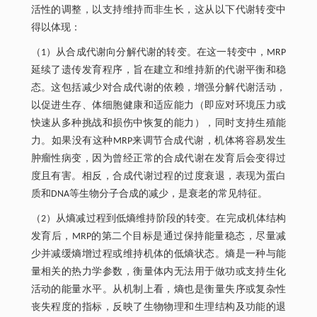
活性的调整，以支持维持而非生长，这从以下代谢转变中
得以体现：
（1）从合成代谢向分解代谢的转变。在这一转变中，MRP
延续了遗传发育程序，旨在建立和维持新的代谢平衡和稳
态。这包括减少对合成代谢的依赖，增强分解代谢活动，
以促进生存、体细胞健康和适应能力（即应对环境压力或
快速从多种挑战和损伤中恢复的能力），同时支持生殖能
力。如果没有这种MRP来调节合成代谢，机体将容易发生
肿瘤性病变，因为曾经正常的合成代谢在发育后会变得过
度且有害。相反，合成代谢过程的过度衰退，表现为蛋白
质和DNA等生物分子合成的减少，是衰老的常见特征。
（2）从熵减过程到低熵维持阶段的转变。在完成机体结构
发育后，MRP的第二个目标是通过保持能量稳态，尽量减
少并减缓熵增过程或维持机体的低熵状态。熵是一种与能
量相关的热力学参数，衡量体内无法用于做功或支持生化
活动的能量水平。从机制上看，熵也是衡量失序或复杂性
丧失程度的指标，反映了生物物理和生理结构及功能的退