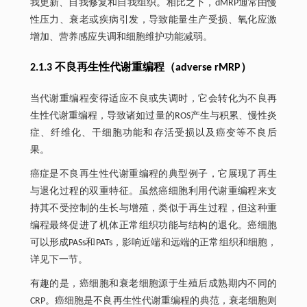
我更新、自我修复和自我组织。相比之下，dMRP通常由慢
性压力、衰老或疾病引发，导致能量生产受损、氧化应激
增加、营养感应失调和细胞维护功能减弱。
2.1.3 不良再生性代谢重编程（adverse rMRP）
当代谢重编程变得适应不良或失调时，它会转化为不良再
生性代谢重编程，导致诸如过量的ROS产生与积累、慢性炎
症、纤维化、干细胞功能和存活受损以及癌变等不良后
果。
癌症是不良再生性代谢重编程的典型例子，它展现了再生
与退化过程的双重特征。虽然癌细胞利用代谢重编程来支
持其不受控制的生长与增殖，类似于再生过程，但这种重
编程最终促进了机体正常组织功能与结构的退化。癌细胞
可以形成PASs和PATs，影响近端和远端的正常组织和细胞，
详见下一节。
有趣的是，癌细胞和衰老细胞源于生殖后成熟期内不同的
CRP。癌细胞是不良再生性代谢重编程的典范，衰老细胞则