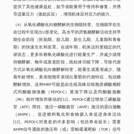
提供了其他健康益处，如节省能量用于维持和修复，并诱
导适量压力（激励反应），增强机体应对压力的能力。
（4）从氧化磷酸化向糖酵解的生物能转变。生物能学在生
命过程中呈现出U形变化。高水平的厌氧糖酵解活动支持早
期生命阶段（胚胎期、胎儿期、新生儿期、儿童期和青春
期）的快速生长和发育。在成年期，机体达到更稳定的代
谢状态，更多依赖氧化磷酸化进行能量生产，并减少或维
持糖酵解。晚年或衰老阶段，线粒体功能下降，导致代谢
方式从氧化磷酸化向糖酵解转变，能量生成逐渐减少。随
着年龄增长，衰老细胞常表现出重塑的代谢特征，包括糖
酵解增加。这种MRP可能是由生殖高峰后细胞质磷酸烯醇
式丙酮酸羧激酶（PEPCK-C）逐渐下降以及丙酮酸激酶
（PK）相对增加所驱动的[
12
]。PEPCK-C通过增加三磷酸腺
苷（ATP）周转、激活一磷酸腺苷（AMP）激活的蛋白激酶
（AMPK）、促进燃料氧化和食物摄入来促进身体活动
[
12
]。PEPCK-C对衰老的许多影响（包括寿命延长）需要
AMPK信号通路的激活和（或）雷帕霉素靶标（TOR）信号