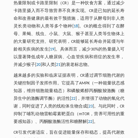
热量限制或卡路里限制（CR）是一种饮食方案，通过减少
卡路里摄入而不导致营养不良来实现。CR是已知的延长寿
命和改善健康的最有效干预措施，适用于从酵母到非人类
灵长类动物和人类等多个物种[
18
]。CR的概念得到了在酵
母、果蝇、线虫、小鼠、大鼠、猴子甚至人类等生物体上
的大量研究支持。研究表明，CR能够延长寿命并延缓与年
龄相关疾病的发生[
19
]。具体而言，减少30%的热量摄入可
以显著降低成年人糖尿病、心血管疾病和癌症的发生率，
并减少猴子[
20
]和人类[
21
]的衰老标志物。
越来越多的实验和临床证据表明，CR通过调节细胞代谢的
关键控制因子发挥作用。它提高了AMPK（一种能量状态感
知器，维持细胞能量稳态）和磷酸烯醇丙酮酸羧激酶（糖
异生中的激酶调节酶）的活性[
22
]，并增强了动物的氧化代
谢，同时促进了人类的线粒体生物合成[
23
]。与此同时，CR
抑制了哺乳动物雷帕霉素靶蛋白（mTOR，营养可用性的重
要感知器）、丙酮酸激酶活性和糖酵解[
22
]。
CR引发代谢适应，旨在促进能量保存和稳态，提高代谢效