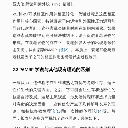
压力[如污染和紫外线（UV）辐射]。
PAS和PAT可以相互作用并相互转化，代谢过程是这些相互
作用的核心因素。持续暴露于内源性和外源性压力源可能
导致代谢紊乱，这些紊乱会随着时间在细胞内积累。如果
这些紊乱未能得到充分解决或纠正，则会促进衰老底物的
形成。在衰老底物的存在下，衰老触发因子的出现导致代
谢失衡，从而启动PAMRP（
图2
）。本质上，衰老底物与衰
老触发因子之间的相互作用围绕着代谢过程展开。
2.3 PAMRP 学说与其他现有理论的区别
一般认为，遗传程序在生殖成熟之前优先考虑生存、适应
性和生长的关键方面。之后，它可能会让生存和适应性的
轨迹自行发展。这是主流观点，涉及遗传程序和选择力量
对寿命的决定因素——这种信念产生了几种解释长寿的理
论，如拮抗多效性理论[
13
]和一次性躯体理论[
14
]等。然
而，长寿的许多方面挑战了这些理论，具体如下：