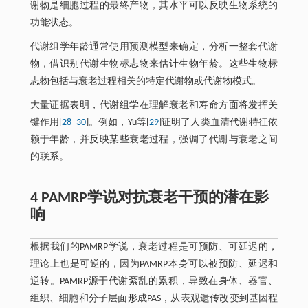
谢物是细胞过程的最终产物，其水平可以反映生物系统的
功能状态。
代谢组学年龄通常使用预测模型来确定，分析一整套代谢
物，借识别代谢生物标志物来估计生物年龄。这些生物标
志物包括与衰老过程相关的特定代谢物或代谢物模式。
大量证据表明，代谢组学在理解衰老和寿命方面将发挥关
键作用[
28
‒
30
]。例如，Yu等[
29
]证明了人类血清代谢特征依
赖于年龄，并反映某些衰老过程，强调了代谢与衰老之间
的联系。
4 PAMRP学说对抗衰老干预的潜在影
响
根据我们的PAMRP学说，衰老过程是可预防、可延迟的，
理论上也是可逆的，因为PAMRP本身可以被预防、延迟和
逆转。PAMRP源于代谢紊乱的累积，导致在身体、器官、
组织、细胞和分子层面形成PAS，从表观遗传改变到基因程