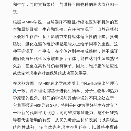
和生存，同时支持繁殖，与维持不同物种的最大寿命相一
致。
根据PAMRP学说，自然选择不断且持续地应对有机体的基
本和原始目标：生存和繁殖。在任何情况下，自然选择都
不会对生存产生负面影响或支持躯体适应性的下降。换句
话说，进化在躯体维护和繁殖能力上给予同等的重视。这
种平等源于一个事实：在个体达到生殖成熟时，并不保证
他们会有后代延续家族血脉；个体可能在达到生殖成熟很
久后，甚至在高龄时仍会有孩子。因此，维持躯体适应性
或优先考虑生存对确保繁殖成功至关重要。
在这些方面，PAMRP衰老学说本质上与Hayflick提出的理论
[
5
]一致。两种理论都基于进化生物学、分子生物学和热力
学原理的视角。我们的学说与其他学说的不同之处在于：
它着重强调MRP导致GRP，特别是MRP为更好的生存建立了
一种新的代谢平衡状态，同时维持繁殖能力。这个MRP指
导着代谢活动的转变，从优先考虑生长和发展（以实现生
殖的性成熟）转向优先考虑生存和维护，以维持生育能