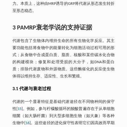
力。本质上，这种由MRP诱导的GRP将代谢从形态发生转折
至形态稳态。
3 PAMRP衰老学说的支持证据
代谢包含了生物体内维持生命的所有生物化学反应。其主
要功能包括将食物中的能量转化为细胞活动过程可用的形
式；从食物中合成蛋白质、脂质、核酸和某些碳水化合物
的构建模块；修复和处理受损的大分子，如DNA和蛋白
质；排除代谢废物和外源物质。这些酶催化的反应使生物
体得以维持生存、适应性、生长和繁殖。
3.1 代谢与衰老过程
代谢的一个显著特征是基础代谢途径在不同物种间的保守
性[
15
]。例如，参与柠檬酸循环的羧酸普遍存在于从单细胞
细菌（如大肠杆菌）到大型多细胞生物（如大象）等各种
生物中[
16
]。这些途径的进化保守性表明它们因高效而早期