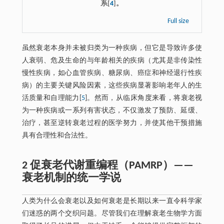
系[
4
]。
Full size
虽然衰老本身并未被归类为一种疾病，但它是导致许多使
人衰弱、危及生命的与年龄相关的疾病（尤其是非传染性
慢性疾病，如心血管疾病、糖尿病、癌症和神经退行性疾
病）的主要关键风险因素，这些疾病显著影响老年人的生
活质量和自理能力[
5
]。然而，从临床角度来看，将衰老视
为一种疾病或一系列有害状态，不仅激发了预防、延缓、
治疗，甚至逆转衰老过程的医学努力，并使其他干预措施
具有合理性和合法性。
2 促衰老代谢重编程（PAMRP）——
衰老机制的统一学说
人类为什么会衰老以及如何衰老是长期以来一直令科学家
们迷惑的两个交织问题。尽管我们在理解衰老生物学方面