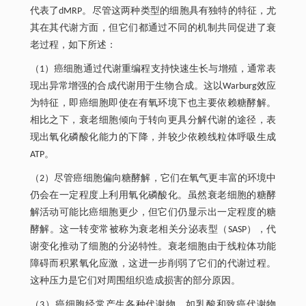
代表了dMRP。尽管这两种类型的细胞具有独特的特征，尤
其在其代谢方面，但它们都通过不同的机制共同促进了衰
老过程，如下所述：
（1）癌细胞通过代谢重编程支持快速生长与增殖，通常表
现出异常增强的合成代谢用于生物合成。这以Warburg效应
为特征，即癌细胞即使在有氧环境下也主要依赖糖酵解。
相比之下，衰老细胞倾向于转向更具分解代谢的途径，表
现出氧化磷酸化能力的下降，并较少依赖线粒体呼吸生成
ATP。
（2）尽管癌细胞偏向糖酵解，它们在氧气更丰富的环境中
仍会在一定程度上利用氧化磷酸化。虽然衰老细胞的糖酵
解活动可能比癌细胞更少，但它们仍显示出一定程度的糖
酵解。这一转变常被称为衰老相关分泌表型（SASP），代
谢变化推动了细胞的分泌特性。衰老细胞由于线粒体功能
障碍而积累氧化应激，这进一步削弱了它们的代谢过程。
这种压力是它们对周围组织造成损害的部分原因。
（3）癌细胞经常产生各种代谢物，如乳酸和致癌代谢物