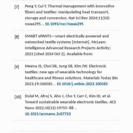
Peng
Y
,
Cui
Y
. Thermal management with innovative
[7]
fibers and textiles: manipulating heat transport,
storage and conversion.
Nat Sci Rev 2024
;
11
(10):
nwae295. .
10.1093/nsr/nwae295
SMART ePANTS—smart electrically powered and
[8]
networked textile systems [Internet].
McLean:
Intelligence Advanced Research Projects Activity
;
2023
[cited 2024 Oct 2]. Available from:
Meena
JS
,
Choi
SB
,
Jung
SB
,
Kim
JW
. Electronic
[9]
textiles: new age of wearable technology for
healthcare and fitness solutions.
Materials Today Bio
2023
;
19
:100565. .
10.1016/j.mtbio.2023.100565
Dulal
M
,
Afroj
S
,
Ahn
J
,
Cho
Y
,
Carr
C
,
Kim
ID
, et al.
[10]
Toward sustainable wearable electronic textiles.
ACS
Nano
2022
;
16
(12):19755‒88. .
10.1021/acsnano.2c07723