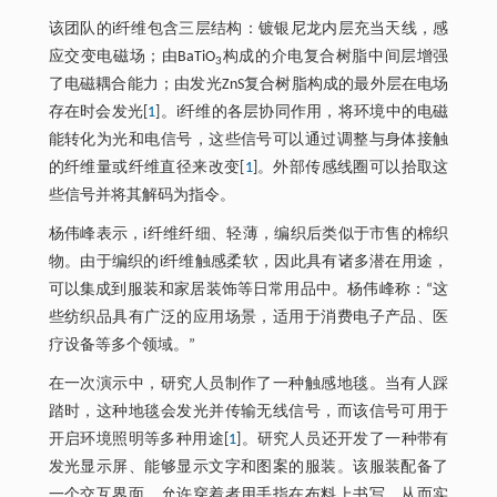
该团队的i纤维包含三层结构：镀银尼龙内层充当天线，感
应交变电磁场；由BaTiO
构成的介电复合树脂中间层增强
3
了电磁耦合能力；由发光ZnS复合树脂构成的最外层在电场
存在时会发光[
1
]。i纤维的各层协同作用，将环境中的电磁
能转化为光和电信号，这些信号可以通过调整与身体接触
的纤维量或纤维直径来改变[
1
]。外部传感线圈可以拾取这
些信号并将其解码为指令。
杨伟峰表示，i纤维纤细、轻薄，编织后类似于市售的棉织
物。由于编织的i纤维触感柔软，因此具有诸多潜在用途，
可以集成到服装和家居装饰等日常用品中。杨伟峰称：“这
些纺织品具有广泛的应用场景，适用于消费电子产品、医
疗设备等多个领域。”
在一次演示中，研究人员制作了一种触感地毯。当有人踩
踏时，这种地毯会发光并传输无线信号，而该信号可用于
开启环境照明等多种用途[
1
]。研究人员还开发了一种带有
发光显示屏、能够显示文字和图案的服装。该服装配备了
一个交互界面，允许穿着者用手指在布料上书写，从而实