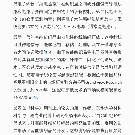
代电子织物（如电热毯）在纺织层之间或外侧设有导电线
路和电路，并由固定在织物上的设备控制。第二代电子织
物（如心率监测胸带）则将电子元件编织进纺织品中，但
仍需要独立的（含芯片的）组件和电源（通常是电池）。
最新一代的智能纺织品由功能性纱线编织而成，这种纱线
可以传输信号，能够感知、存储、处理以及在纤维与穿着
者之间传递数据[
3
‒
4
]。由于智能纺织品将电子器件直接集
成到具有典型织物特性的柔性纤维中，因此它们透气、透
水，不会过度发热或变凉，在穿着时提供了透气性和舒适
性[
5
]。随着电子织物变得越来越智能，根据位于美国加利
福尼亚州旧金山的市场研究和咨询公司Grand View Research
的数据，到2030年，这些可穿戴技术的市场规模可能超过
210亿美元[
6
]。
发表在《科学》期刊上的论文的第一作者、东华大学材料
科学与工程专业的博士研究生杨伟峰表示：“自20世纪90年
代以来，对智能纤维和纺织品的研究显著加速。近期的进
展推动了智能纺织品的开发，这些纺织品能够执行诸如能