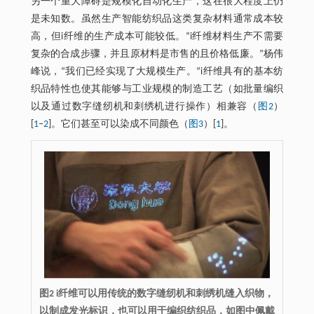
另一个重大障碍是规模化自动化生产，这在很大程度上仍
是未知数。虽然生产智能纺织品这类复杂材料通常成本较
高，但i纤维的生产成本可能较低。“i纤维材料生产不需要
复杂的合成步骤，并且原材料是市售的且价格低廉。”杨伟
峰说，“我们已经实现了大规模生产。”i纤维具有的基本纺
织品特性也使其能够与工业规模的制造工艺（如批量编织
以及通过数字缝纫机和刺绣机进行操作）相兼容（
图2
）
[
1
‒
2
]。它们甚至可以染成不同颜色（
图3
）[
1
]。
图2 i纤维可以用传统的数字缝纫机和刺绣机缝入织物，
以制成发光标识，也可以用于编织纺织品，如图中佩戴