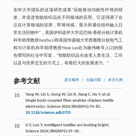
东华大学团队的这项研究成果“应能推动功能性纤维的研
发，并促进智能纺织品在不同领域的应用。它还强调了在
泛在计算领域的应用，即将传感、显示和通信组件融入日
常生活织物中”，美国伊利诺伊大学厄巴纳-香槟分校计算机
科学助理教授Yunzhu Li和美国华盛顿大学西雅图分校电气工
程与计算机科学助理教授Yiyue Luo在为杨伟峰等人[
2
]的报
告撰写的社论中写道，“智能纺织品在改变人类生活、工作
以及与世界交互的方式上，有着巨大的发展潜力。”
参考文献
原文顺序
|
出版日期
|
本文引用
Yang
W
,
Lin
S
,
Gong
W
,
Lin
R
,
Jiang
C
,
Hu
Y
, et al.
[1]
Single body-coupled fiber enables chipless textile
electronics.
Science
2024
;
384
(6691):74‒81. .
10.1126/science.adk3755
Li
Y
,
Luo
Y
. Intelligent textiles are looking bright.
[2]
Science
2024
;
384
(6691):29‒30. .