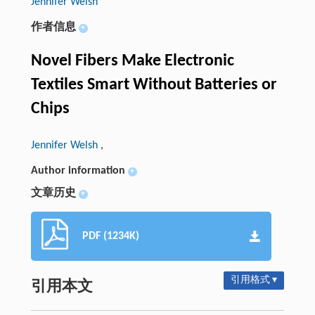
Jennifer Welsh
作者信息
+
Novel Fibers Make Electronic
Textiles Smart Without Batteries or
Chips
Jennifer Welsh
,
Author information
+
文章历史
+
PDF (1234K)
引用格式 ▾
引用本文