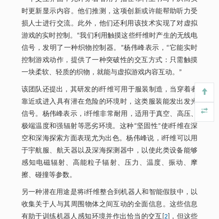
时更新显示内容。他们推测，这项创新或许能帮助听力受
损人士进行交流。此外，他们还利用该技术实现了对虚拟
游戏的实时控制。“我们利用触摸这些纤维时产生的无线电
信号，发明了一种织物控制器。”杨伟峰表示，“它能实时
控制游戏动作，提供了一种突破性的交互方式：只需触摸
一块柔软、轻质的织物，就能与虚拟游戏内容互动。”
该团队还提出，其研发的i纤维可用于服装制造，当穿着者
靠近或进入具有潜在危险的环境时，这类服装能发出发光
信号。杨伟峰表示，i纤维非常耐用，适用于真空、高压、
极端温度和强辐射等恶劣环境。这种“坚固性”使i纤维在深
空和深海探索方面表现尤为出色。杨伟峰说，i纤维可以用
于宇航服、航天器以及深海探测器中，以使此类设备能够
感知电磁辐射、高能粒子辐射、压力、温度、振动、摩
擦、碰撞等参数。
另一种潜在用途是将i纤维整合到机器人和智能假肢中，以
收集关于人与其周围物体之间互动的全面信息。这些信息
有助于训练机器人感知环境并作出恰当的交互[
2
]，但这些