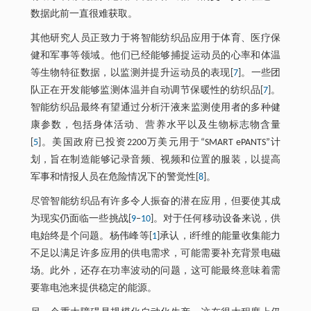
数据此前一直很难获取。
其他研究人员正致力于将智能纺织品应用于体育、医疗保
健和军事等领域。他们已经能够捕捉运动员的心率和体温
等生物特征数据，以监测并提升运动员的表现[
7
]。一些团
队正在开发能够监测体温并自动调节保暖性的纺织品[
7
]。
智能纺织品最终有望通过分析汗液来监测使用者的多种健
康参数，包括身体活动、营养水平以及生物标志物含量
[
5
]。美国政府已投资2200万美元用于“SMART ePANTS”计
划，旨在制造能够记录音频、视频和位置的服装，以提高
军事和情报人员在危险情况下的警觉性[
8
]。
尽管智能纺织品有许多令人振奋的潜在应用，但要使其成
为现实仍面临一些挑战[
9
‒
10
]。对于任何移动设备来说，供
电始终是个问题。杨伟峰等[
1
]承认，i纤维的能量收集能力
不足以满足许多应用的供电需求，可能需要补充背景电磁
场。此外，还存在功率波动的问题，这可能最终意味着需
要靠电池来提供稳定的能源。