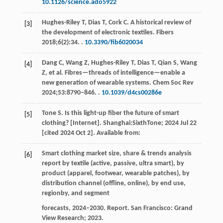
10.1126/science.ado5922
Hughes-Riley
T
,
Dias
T
,
Cork
C
. A historical review of
[3]
the development of electronic textiles.
Fibers
2018
;
6
(2):34. .
10.3390/fib6020034
Dang
C
,
Wang
Z
,
Hughes-Riley
T
,
Dias
T
,
Qian
S
,
Wang
[4]
Z
, et al. Fibres—threads of intelligence—enable a
new generation of wearable systems.
Chem Soc Rev
2024
;
53
:8790‒846. .
10.1039/d4cs00286e
Tone
S
. Is this light-up fiber the future of smart
[5]
clothing? [Internet].
Shanghai:SixthTone
;
2024
Jul 22
[cited 2024 Oct 2]. Available from:
Smart clothing market size, share & trends analysis
[6]
report by textile (active, passive, ultra smart), by
product (apparel, footwear, wearable patches), by
distribution channel (offline, online), by end use,
regionby, and segment
forecasts
, 2024‒2030. Report. San Francisco: Grand
View Research;
2023
.