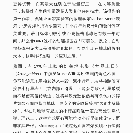
更具优势，而其最大优势在于能量密度——在同等质量
下，核爆炸产生的能量远超人类其他任何技术。该报告的
第一作者、桑迪亚国家实验室的物理学家Nathan Moore表
示：“尽管须考虑诸多因素，但小行星的尺寸和预警时间至
关重要。若目标体积较小或距离撞击地球还有数十年时
间，那么像DART这样的动能撞击器即可奏效。反之，面对
那些体积庞大或是预警时间极短、突然出现在地球附近的
天体，核爆炸将是唯一的应对之策。”
然而，与1998年上映的好莱坞电影《世界末日》
（
Armageddon
）中演员Bruce Willis等所饰演的角色不同，
你不能随意地用核武器来摧毁一颗小行星。若将核装置直
接在小行星表面（或内部）引爆，可能会导致小行星破裂
而不是使其偏转轨道，这将导致无数依然具有杀伤力的碎
片如陨石雨般坠向地球。更安全的策略是采用“远距离核爆
炸”，即在对地球有威胁的小行星附近一定距离处引爆核
弹。理论上，这种方式更有可能推动小行星整体偏转，而
非将其击碎。Moore表示：“通过远距离核爆实现小行星偏