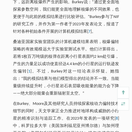
下，远距离核爆炸产生的影响。Burkey说：“通过更全面地
探索参数空间，我们能更全面地理解核爆的不同效果，也
更便于与此前的模拟结果进行比较评估。”Burkey参与了NIF
的研究工作，并作为第一作者于2023年发表论文，报道了
针对各种初始条件开展的计算机模拟结果[
7
]。
桑迪亚国家实验室团队的计算机建模结果表明，核爆偏转
策略的有效规模远大于实验室测试水平。他们计算得出，
若将1枚百万吨级的核弹在距离小行星表面约2 km处引爆，
产生的力量足以成功使直径达4.4 km的小行星的运行轨迹发
生偏转[
1
]。不过，Burkey对这一结论表示怀疑。她指
出：“我的模拟结果与他们模型得出的结论并不一致。当能
量级持续提升时，小行星岩石表层吸收能量的能力会下降
——绝大部分能量会重新辐射至太空。”
在Burkey、Moore及其他研究人员持续探索核动力偏转技术
细节的同时，天文学家正全力推进对地球构成威胁的小行
星的精准识别与追踪工作。在2023年发表的一项研究[
8
]
中，科罗拉多大学（美国加利福尼亚州博尔德）与加州理