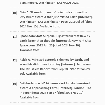
plan.
Report
. Washington, DC: NASA;
2023
.
Chiu
A
. ‘It snuck up on us’: scientists stunned by
[10]
‘city-killer’ asteroid that just missed Earth [Internet].
Washington,
DC: Washington Post
;
2019
Jul 26 [cited
2024 Nov 10]. Available from:
Space.com Staff. Surprise! Big asteroid that flew by
[11]
Earth larger than thought [Internet].
New York City:
Space.com
;
2012
Jun 23 [cited 2024 Nov 10].
Available from:
Reich
A
. 747-sized asteroid skimmed by Earth, and
[12]
scientists didn’t see it coming [Internet]. Jerusalem:
The Jerusalem Report;
2021
Sep
23 [cited 2024 Nov
10]
. Available from:
Cuthbertson
A
. NASA issues alert for stadium-sized
[13]
asteroid approaching Earth [Internet]. London: The
Independent;
2024
Sep
17 [cited 2024 Nov 10]
.
Available from: