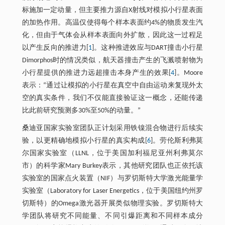
标施加一定动量，但主要推力源自X射线对模拟小行星表面
的加热作用。高温仅使得每个样本表面约4%的物质发生汽
化，但由于气体会从样本表面向外扩散，因此这一过程足
以产生反向的推进力[
1
]。这种推进效应与DART撞击小行星
Dimorphos时的情况类似，航天器撞击产生的飞溅喷射物为
小行星提供的推进力远超撞击本身产生的效果[
4
]。Moore
表示：“通过让模拟的小行星在真空中自由运动来复现外太
空的真实条件，我们不仅能直接验证这一概念，还能传递
比此前研究预测多30%至50%的动量。”
桑迪亚国家实验室团队正计划采用铁镍混合物进行后续实
验，以更精确地模拟小行星的真实构成[
6
]。劳伦斯利弗莫
尔国家实验室（LLNL，位于美国加利福尼亚州利弗莫尔
市）的科学家Mary Burkey表示，其他研究团队也正依托该
实验室的国家点火装置（NIF）与罗切斯特大学激光能量学
实验室（Laboratory for Laser Energetics，位于美国纽约州罗
切斯特）的Omega激光器开展类似物理实验。罗切斯特大
学团队将研究不同能量、不同引爆距离和不同样本成分