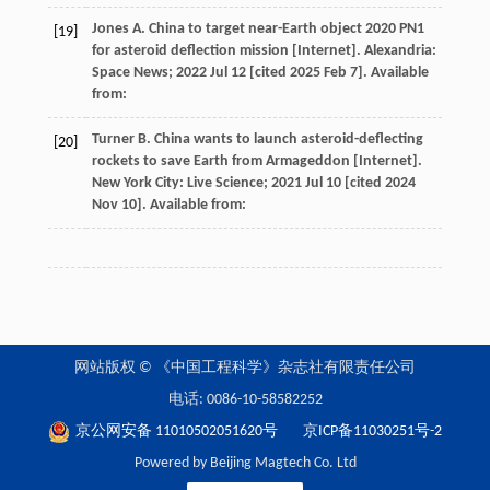
Jones
A
. China to target near-Earth object 2020 PN1
[19]
for asteroid deflection mission [Internet].
Alexandria:
Space News
;
2022
Jul 12 [cited 2025 Feb 7]. Available
from:
Turner
B
. China wants to launch asteroid-deflecting
[20]
rockets to save Earth from Armageddon [Internet].
New York City: Live Science
;
2021
Jul 10 [cited 2024
Nov 10]. Available from:
网站版权 © 《中国工程科学》杂志社有限责任公司
电话: 0086-10-58582252
京公网安备 11010502051620号
京ICP备11030251号-2
Powered by Beijing Magtech Co. Ltd