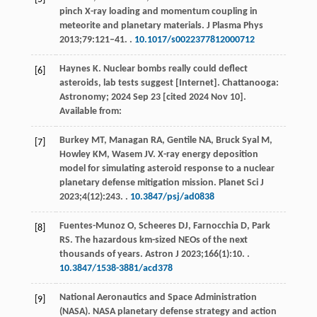
pinch X-ray loading and momentum coupling in
meteorite and planetary materials.
J Plasma Phys
2013
;
79
:121‒41. .
10.1017/s0022377812000712
Haynes
K
. Nuclear bombs really could deflect
[6]
asteroids, lab tests suggest [Internet].
Chattanooga:
Astronomy
;
2024
Sep 23 [cited 2024 Nov 10].
Available from:
Burkey
MT
,
Managan
RA
,
Gentile
NA
,
Bruck Syal
M
,
[7]
Howley
KM
,
Wasem
JV
. X-ray energy deposition
model for simulating asteroid response to a nuclear
planetary defense mitigation mission.
Planet Sci J
2023
;
4
(12):243. .
10.3847/psj/ad0838
Fuentes-Munoz
O
,
Scheeres
DJ
,
Farnocchia
D
,
Park
[8]
RS
. The hazardous km-sized NEOs of the next
thousands of years.
Astron J
2023
;
166
(1):10. .
10.3847/1538-3881/acd378
National Aeronautics and Space Administration
[9]
(NASA). NASA planetary defense strategy and action