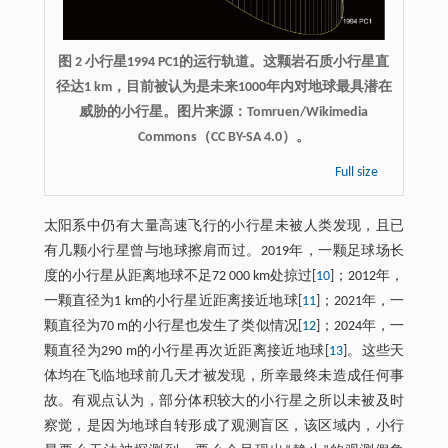
图 2 小行星1994 PC1的运行轨道。这颗岩石质小行星直
径达1 km，目前被认为是未来1000年内对地球最具潜在
威胁的小行星。图片来源：Tomruen/Wikimedia
Commons（CC BY-SA 4.0）。
Full size
太阳系中仍有大量高速飞行的小行星未被人类发现，且已
有几颗小行星曾与地球擦肩而过。2019年，一颗足球场长
度的小行星从距离地球不足72 000 km处掠过[
10
]；2012年，
一颗直径为1 km的小行星近距离接近地球[
11
]；2021年，一
颗直径为70 m的小行星也发生了类似情况[
12
]；2024年，一
颗直径为290 m的小行星再次近距离接近地球[
13
]。这些天
体均在飞临地球前几天才被发现，所幸最终未造成任何事
故。有观点认为，部分体积较大的小行星之所以未被及时
察觉，是因为地球自转形成了观测盲区，该区域内，小行