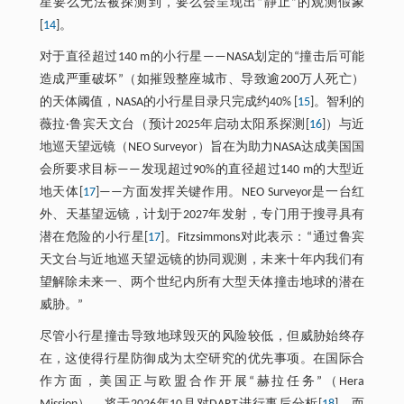
星要么无法被探测到，要么会呈现出“静止”的观测假象
[
14
]。
对于直径超过140 m的小行星——NASA划定的“撞击后可能
造成严重破坏”（如摧毁整座城市、导致逾200万人死亡）
的天体阈值，NASA的小行星目录只完成约40% [
15
]。智利的
薇拉·鲁宾天文台（预计2025年启动太阳系探测[
16
]）与近
地巡天望远镜（NEO Surveyor）旨在为助力NASA达成美国国
会所要求目标——发现超过90%的直径超过140 m的大型近
地天体[
17
]——方面发挥关键作用。NEO Surveyor是一台红
外、天基望远镜，计划于2027年发射，专门用于搜寻具有
潜在危险的小行星[
17
]。Fitzsimmons对此表示：“通过鲁宾
天文台与近地巡天望远镜的协同观测，未来十年内我们有
望解除未来一、两个世纪内所有大型天体撞击地球的潜在
威胁。”
尽管小行星撞击导致地球毁灭的风险较低，但威胁始终存
在，这使得行星防御成为太空研究的优先事项。在国际合
作方面，美国正与欧盟合作开展“赫拉任务”（Hera