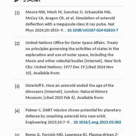
Moore
NW
,
Mesh
M
,
Sanchez
JJ
,
Schaeuble
MA
,
[1]
McCoy
CA
,
Aragon
CR
,
et al
. Simulation of asteroid
deflection with a megajoule-class X-ray pulse.
Nat
Phys
2024
;
20
:1833‒9. .
10.1038/s41567-024-02633-7
United Nations Office for Outer Space Affairs. Treaty
[2]
on principles governing the activities of states in the
exploration and use of outer space, including the
Moon and other celestial bodies [Internet].
New York
City: United Nations
;
1977
Dec 19 [cited 2024 Nov
10]. Available from:
Osterloff
E
. How an asteroid ended the age of the
[3]
dinosaurs [Internet]. London: Natural History
Museum;
[cited 2025 Feb 6]. Available from:
Palmer
C
. DART mission shows potential for planetary
[4]
defense by smashing asteroid into new orbit.
Engineering
2023
;
24
:7‒9. .
10.1016/j.eng.2023.03.002
Remo
JL
,
Furnish
MD
,
Lawrence
RJ
. Plasma-driven Z-
[5]