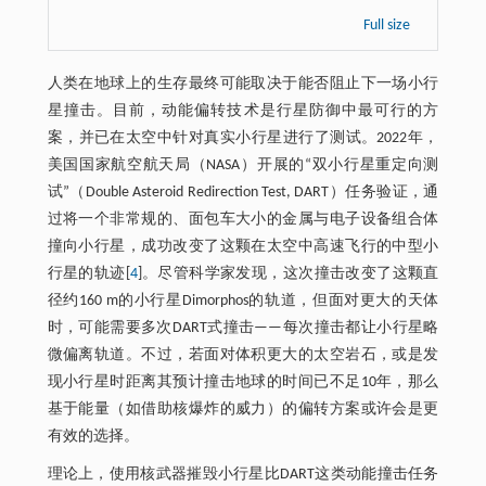
Full size
人类在地球上的生存最终可能取决于能否阻止下一场小行
星撞击。目前，动能偏转技术是行星防御中最可行的方
案，并已在太空中针对真实小行星进行了测试。2022年，
美国国家航空航天局（NASA）开展的“双小行星重定向测
试”（Double Asteroid Redirection Test, DART）任务验证，通
过将一个非常规的、面包车大小的金属与电子设备组合体
撞向小行星，成功改变了这颗在太空中高速飞行的中型小
行星的轨迹[
4
]。尽管科学家发现，这次撞击改变了这颗直
径约160 m的小行星Dimorphos的轨道，但面对更大的天体
时，可能需要多次DART式撞击——每次撞击都让小行星略
微偏离轨道。不过，若面对体积更大的太空岩石，或是发
现小行星时距离其预计撞击地球的时间已不足10年，那么
基于能量（如借助核爆炸的威力）的偏转方案或许会是更
有效的选择。
理论上，使用核武器摧毁小行星比DART这类动能撞击任务