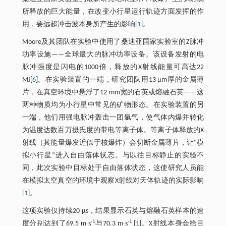
所释放的巨大能量，在改变小行星运行轨迹方面发挥的作
用，要远超冲击波本身所产生的影响[
1
]。
Moore及其团队在实验中使用了桑迪亚国家实验室的Z脉冲
功率设施——全球最大的脉冲功率设备。该设备发射的电
脉冲强度是闪电的1000倍，释放的X射线能量可高达22
MJ[
6
]。在实验装置的一端，研究团队用13 μm厚的金属薄
片，在真空环境中悬浮了12 mm宽的石英或熔融石英——这
两种物质均为小行星中常见的矿物形态。在实验装置的另
一端，他们用强电脉冲轰击一团氩气，使气体内爆并转化
为温度达数百万摄氏度的带电等离子体。等离子体释放的X
射线（其能量爆发近似于核爆炸）会切断金属薄片，让“模
拟小行星”进入自由落体状态。与以往目标静止的实验不
同，此次实验中目标处于自由落体状态，这使研究人员能
在模拟太空真空的环境中观察X射线对天体轨迹的实际影响
[
1
]。
这项实验仅持续20 μs，结果显示石英与熔融石英样本的速
-1
-1
度分别达到了69.5 m∙s
与70.3 m∙s
[
1
]。X射线本身会给目