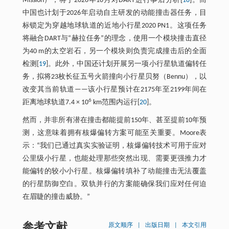
Mission），将于2026年10月对DART进行事后分析[
18
]。而
中国也计划于2026年启动自主研发的动能撞击器任务，目
标锁定为穿越地球轨道的近地小行星2020 PN1。这项任务
将融合DART与“赫拉任务”的理念，使用一个模块撞击直径
为40 m的太空岩石，另一个模块则负责完成撞击后的全面
检测[
19
]。此外，中国还计划开展另一项小行星轨道偏转任
务，拟将23枚长征五号火箭撞向小行星贝努（Bennu），以
改变其当前轨道——该小行星预计在2175年至2199年间在
6
距离地球轨道7.4 × 10
km范围内运行[
20
]。
然而，并非所有潜在撞击都能提前150年、甚至提前10年预
测，这意味着拥有核爆偏转方案可能至关重要。Moore表
示：“我们已通过真实实验证明，核爆偏转技术可用于应对
公里级小行星，也能处理那些突然出现、需要更强推力才
能偏转的较小小行星。核爆偏转填补了动能撞击无法覆盖
的行星防御空白。双轨并行的方案能确保我们应对任何迫
在眉睫的撞击威胁。”
参考文献
原文顺序
|
出版日期
|
本文引用