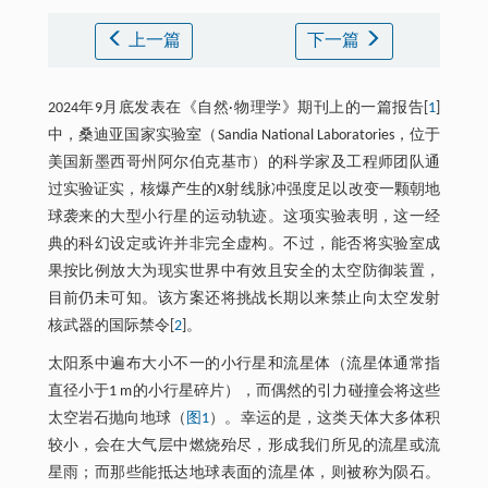
上一篇
下一篇
2024年9月底发表在《自然·物理学》期刊上的一篇报告[
1
]
中，桑迪亚国家实验室（Sandia National Laboratories，位于
美国新墨西哥州阿尔伯克基市）的科学家及工程师团队通
过实验证实，核爆产生的X射线脉冲强度足以改变一颗朝地
球袭来的大型小行星的运动轨迹。这项实验表明，这一经
典的科幻设定或许并非完全虚构。不过，能否将实验室成
果按比例放大为现实世界中有效且安全的太空防御装置，
目前仍未可知。该方案还将挑战长期以来禁止向太空发射
核武器的国际禁令[
2
]。
太阳系中遍布大小不一的小行星和流星体（流星体通常指
直径小于1 m的小行星碎片），而偶然的引力碰撞会将这些
太空岩石抛向地球（
图1
）。幸运的是，这类天体大多体积
较小，会在大气层中燃烧殆尽，形成我们所见的流星或流
星雨；而那些能抵达地球表面的流星体，则被称为陨石。