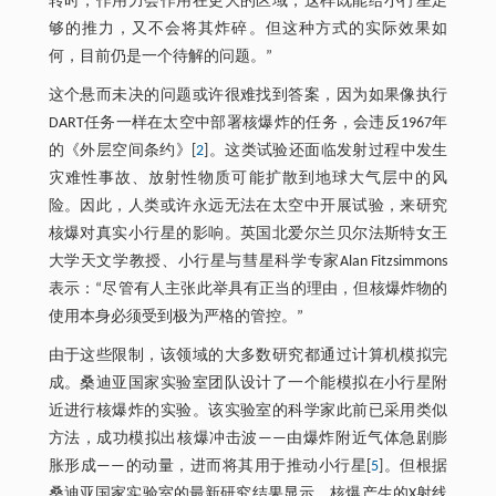
转时，作用力会作用在更大的区域，这样既能给小行星足
够的推力，又不会将其炸碎。但这种方式的实际效果如
何，目前仍是一个待解的问题。”
这个悬而未决的问题或许很难找到答案，因为如果像执行
DART任务一样在太空中部署核爆炸的任务，会违反1967年
的《外层空间条约》[
2
]。这类试验还面临发射过程中发生
灾难性事故、放射性物质可能扩散到地球大气层中的风
险。因此，人类或许永远无法在太空中开展试验，来研究
核爆对真实小行星的影响。英国北爱尔兰贝尔法斯特女王
大学天文学教授、小行星与彗星科学专家Alan Fitzsimmons
表示：“尽管有人主张此举具有正当的理由，但核爆炸物的
使用本身必须受到极为严格的管控。”
由于这些限制，该领域的大多数研究都通过计算机模拟完
成。桑迪亚国家实验室团队设计了一个能模拟在小行星附
近进行核爆炸的实验。该实验室的科学家此前已采用类似
方法，成功模拟出核爆冲击波——由爆炸附近气体急剧膨
胀形成——的动量，进而将其用于推动小行星[
5
]。但根据
桑迪亚国家实验室的最新研究结果显示，核爆产生的X射线