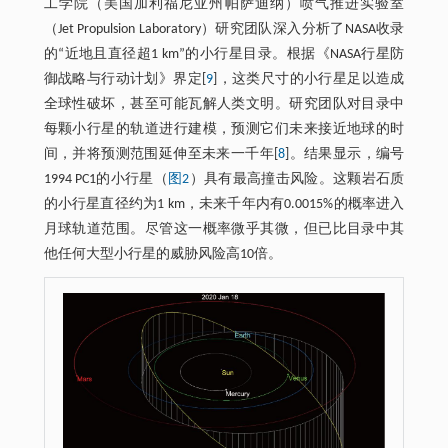
工学院（美国加利福尼亚州帕萨迪纳）喷气推进实验室
（Jet Propulsion Laboratory）研究团队深入分析了NASA收录
的“近地且直径超1 km”的小行星目录。根据《NASA行星防
御战略与行动计划》界定[
9
]，这类尺寸的小行星足以造成
全球性破坏，甚至可能瓦解人类文明。研究团队对目录中
每颗小行星的轨道进行建模，预测它们未来接近地球的时
间，并将预测范围延伸至未来一千年[
8
]。结果显示，编号
1994 PC1的小行星（
图2
）具有最高撞击风险。这颗岩石质
的小行星直径约为1 km，未来千年内有0.0015%的概率进入
月球轨道范围。尽管这一概率微乎其微，但已比目录中其
他任何大型小行星的威胁风险高10倍。