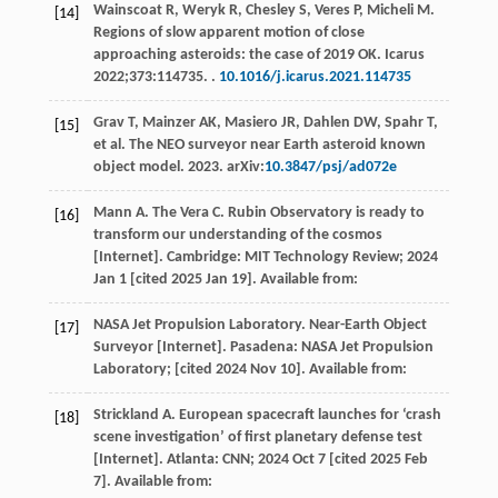
Wainscoat
R
,
Weryk
R
,
Chesley
S
,
Veres
P
,
Micheli
M
.
[14]
Regions of slow apparent motion of close
approaching asteroids: the case of 2019 OK.
Icarus
2022
;
373
:114735. .
10.1016/j.icarus.2021.114735
Grav
T
,
Mainzer
AK
,
Masiero
JR
,
Dahlen
DW
,
Spahr
T
,
[15]
et al
. The NEO surveyor near Earth asteroid known
object model.
2023
. arXiv:
10.3847/psj/ad072e
Mann
A
. The Vera C. Rubin Observatory is ready to
[16]
transform our understanding of the cosmos
[Internet]. Cambridge: MIT Technology Review;
2024
Jan 1 [cited 2025 Jan 19].
Available from:
NASA
Jet Propulsion Laboratory
. Near-Earth Object
[17]
Surveyor [Internet].
Pasadena: NASA Jet Propulsion
Laboratory
; [cited 2024 Nov 10]. Available from:
Strickland
A
. European spacecraft launches for ‘crash
[18]
scene investigation’ of first planetary defense test
[Internet].
Atlanta: CNN
;
2024
Oct 7 [cited 2025 Feb
7]. Available from: