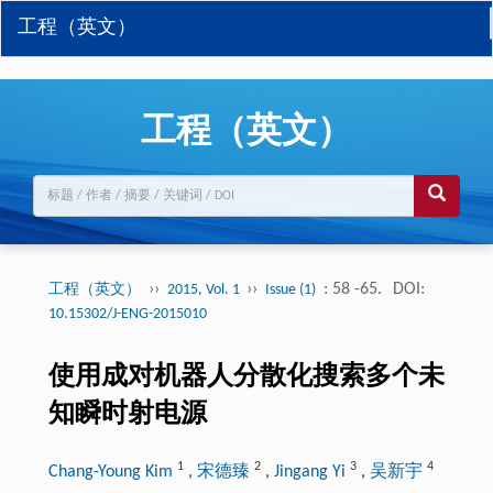
工程（英文）
工程（英文）
››
››
: 58 -65.
DOI:
工程（英文）
2015, Vol. 1
Issue (1)
10.15302/J-ENG-2015010
使用成对机器人分散化搜索多个未
知瞬时射电源
1
2
3
4
Chang-Young Kim
,
宋德臻
,
Jingang Yi
,
吴新宇