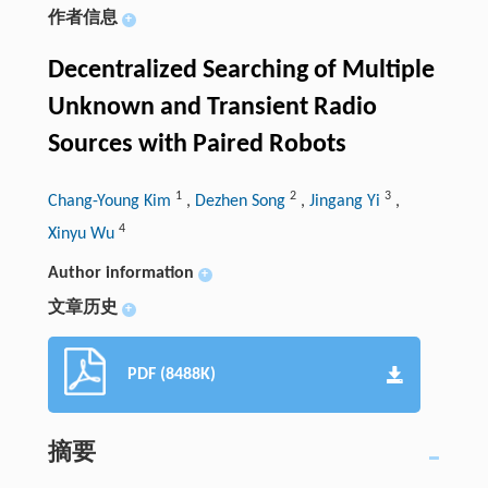
作者信息
+
Decentralized Searching of Multiple
Unknown and Transient Radio
Sources with Paired Robots
1
2
3
Chang-Young Kim
,
Dezhen Song
,
Jingang Yi
,
4
Xinyu Wu
Author information
+
文章历史
+
PDF (8488K)
摘要