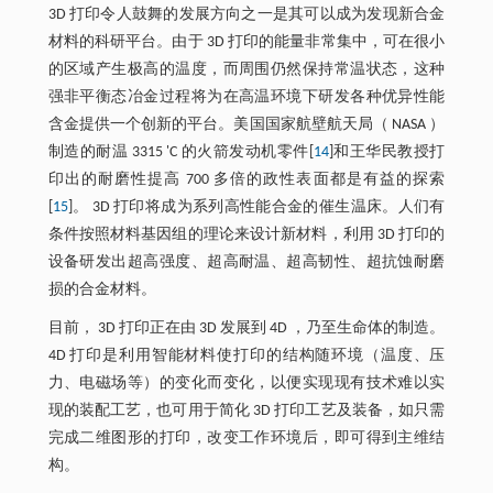
3D 打印令人鼓舞的发展方向之一是其可以成为发现新合金
材料的科研平台。由于 3D 打印的能量非常集中，可在很小
的区域产生极高的温度，而周围仍然保持常温状态，这种
强非平衡态冶金过程将为在高温环境下研发各种优异性能
含金提供一个创新的平台。美国国家航壁航天局（ NASA ）
制造的耐温 3315 'C 的火箭发动机零件[
14
]和王华民教授打
印出的耐磨性提高 700 多倍的政性表面都是有益的探索
[
15
]。 3D 打印将成为系列高性能合金的催生温床。人们有
条件按照材料基因组的理论来设计新材料，利用 3D 打印的
设备研发出超高强度、超高耐温、超高韧性、超抗蚀耐磨
损的合金材料。
目前， 3D 打印正在由 3D 发展到 4D ，乃至生命体的制造。
4D 打印是利用智能材料使打印的结构随环境（温度、压
力、电磁场等）的变化而变化，以便实现现有技术难以实
现的装配工艺，也可用于简化 3D 打印工艺及装备，如只需
完成二维图形的打印，改变工作环境后，即可得到主维结
构。