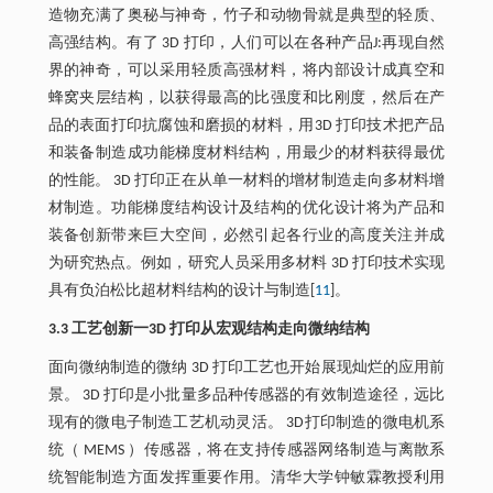
造物充满了奥秘与神奇，竹子和动物骨就是典型的轻质、
高强结构。有了 3D 打印，人们可以在各种产品J:再现自然
界的神奇，可以采用轻质高强材料，将内部设计成真空和
蜂窝夹层结构，以获得最高的比强度和比刚度，然后在产
品的表面打印抗腐蚀和磨损的材料，用3D 打印技术把产品
和装备制造成功能梯度材料结构，用最少的材料获得最优
的性能。 3D 打印正在从单一材料的增材制造走向多材料增
材制造。功能梯度结构设计及结构的优化设计将为产品和
装备创新带来巨大空间，必然引起各行业的高度关注并成
为研究热点。例如，研究人员采用多材料 3D 打印技术实现
具有负泊松比超材料结构的设计与制造[
11
]。
3.3 工艺创新一3D 打印从宏观结构走向微纳结构
面向微纳制造的微纳 3D 打印工艺也开始展现灿烂的应用前
景。 3D 打印是小批量多品种传感器的有效制造途径，远比
现有的微电子制造工艺机动灵活。 3D打印制造的微电机系
统（ MEMS ）传感器，将在支持传感器网络制造与离散系
统智能制造方面发挥重要作用。清华大学钟敏霖教授利用