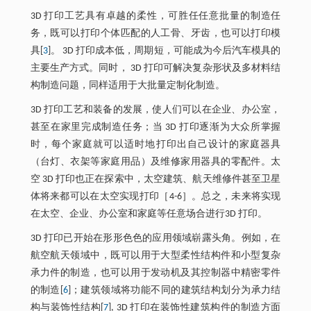
3D 打印工艺具有卓越的柔性，可胜任任意批量的制造任
务，既可以打印个体匹配的人工骨、牙齿，也可以打印模
具[
3
]。 3D 打印成本低，周期短，可能成为今后汽车模具的
主要生产方式。同时， 3D 打印可解决复杂形状及多材料结
构制造问题，同样适用于大批量定制化制造。
3D 打印工艺和装备的发展，使人们可以在企业、办公室，
甚至在家里完成制造任务；当 3D 打印逐渐为大众所掌握
时，每个家庭就可以适时地打印出自己设计的家庭器具
（台灯、衣架等家庭用品）及维修家用器具的零配件。太
空 3D 打印也正在探索中，太空建筑、航天维修件甚至卫星
体将来都可以在太空实现打印［4-6］。总之，未来将实现
在太空、企业、办公室和家庭等任意场合进行3D 打印。
3D 打印已开始在形形色色的应用领域崭露头角。例如，在
航空航天领域中，既可以用于大型柔性结构件和小型复杂
承力件的制造，也可以用于发动机及其控制器中精密零件
的制造[
6
]；建筑领域将功能不同的建筑结构划分为承力结
构与装饰性结构[
7
], 3D 打印在装饰性建筑构件的制造方面