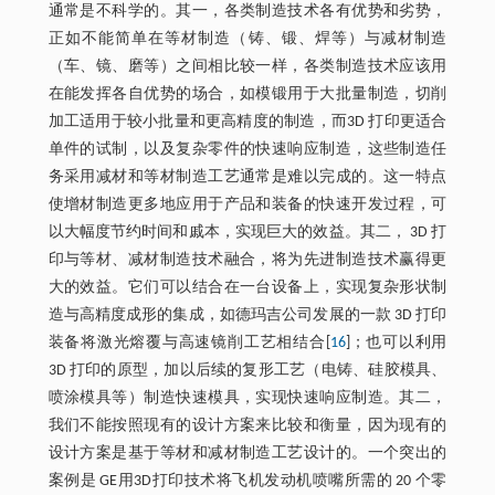
通常是不科学的。其一，各类制造技术各有优势和劣势，
正如不能简单在等材制造（铸、锻、焊等）与减材制造
（车、镜、磨等）之间相比较一样，各类制造技术应该用
在能发挥各自优势的场合，如模锻用于大批量制造，切削
加工适用于较小批量和更高精度的制造，而3D 打印更适合
单件的试制，以及复杂零件的快速响应制造，这些制造任
务采用减材和等材制造工艺通常是难以完成的。这一特点
使增材制造更多地应用于产品和装备的快速开发过程，可
以大幅度节约时间和戚本，实现巨大的效益。其二， 3D 打
印与等材、减材制造技术融合，将为先进制造技术赢得更
大的效益。它们可以结合在一台设备上，实现复杂形状制
造与高精度成形的集成，如德玛吉公司发展的一款 3D 打印
装备将激光熔覆与高速镜削工艺相结合[
16
]；也可以利用
3D 打印的原型，加以后续的复形工艺（电铸、硅胶模具、
喷涂模具等）制造快速模具，实现快速响应制造。其二，
我们不能按照现有的设计方案来比较和衡量，因为现有的
设计方案是基于等材和减材制造工艺设计的。一个突出的
案例是 GE用3D打印技术将飞机发动机喷嘴所需的 20 个零