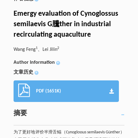
Emergy evaluation of Cynoglossus
semilaevis G黱ther in industrial
recirculating aquaculture
1
2
Wang Feng
、Lei Jilin
Author information
+
文章历史
+
PDF (1651K)
摘要
为了更好地评价半滑舌鳎（Cynoglossus semilaevis Günther）