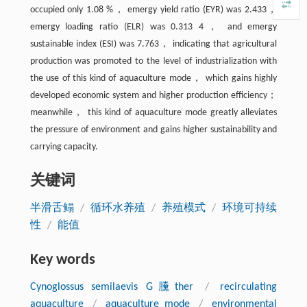
occupied only 1.08 %， emergy yield ratio (EYR) was 2.433，
emergy loading ratio (ELR) was 0.313 4， and emergy
sustainable index (ESI) was 7.763， indicating that agricultural
production was promoted to the level of industrialization with
the use of this kind of aquaculture mode， which gains highly
developed economic system and higher production efficiency；
meanwhile， this kind of aquaculture mode greatly alleviates
the pressure of environment and gains higher sustainability and
carrying capacity.
关键词
半滑舌鳎
/
循环水养殖
/
养殖模式
/
环境可持续
性
/
能值
Key words
Cynoglossus semilaevis G黱ther
/
recirculating
aquaculture
/
aquaculture mode
/
environmental