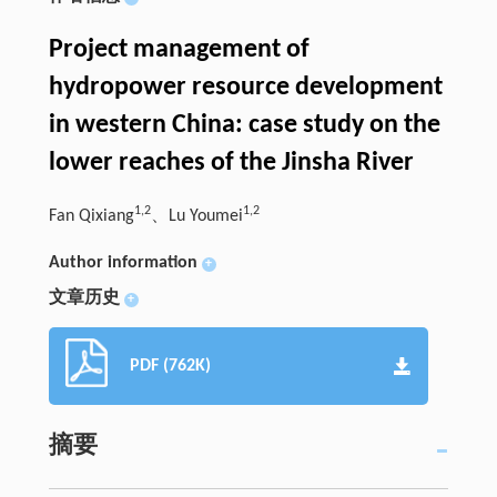
Project management of
hydropower resource development
in western China: case study on the
lower reaches of the Jinsha River
1,2
1,2
Fan Qixiang
、Lu Youmei
Author information
+
文章历史
+
PDF (762K)
摘要