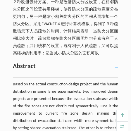
２种改进设计方案。一种是改进防火分区设置，在相邻防
火分区之间设置共用楼梯，使得防火分区的疏散宽度分布
更均匀，另一种是缩小相关防火分区的面积从而增加一个
防火分区。采用EVACNET４进行计算机模拟，得到了３种疏
散场景下人员疏散的时间。计算结果表明，当防火分区面
积比较大时，疏散楼梯在防火分区四周均匀分布有利于人
员疏散；共用楼梯的设置，既有利于人员疏散，又可以提
高楼梯的利用率；适当减小防火分区的面积可以
Abstract
Based on the actual construction design project and the human
distribution in some large supermarkets, two improved design
projects are presented because the evacuation staircase width
of the fire zones are not distributed symmetrically. One is the
improvement to current fire zone design, making the
distribution of evacuation staircase width more symmetrically
by setting shared evacuation staircase. The other is to relocate