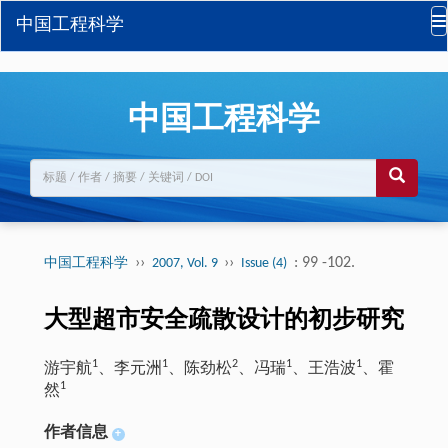
中国工程科学
中国工程科学
››
››
: 99 -102.
中国工程科学
2007, Vol. 9
Issue (4)
大型超市安全疏散设计的初步研究
1
1
2
1
1
游宇航
、李元洲
、陈劲松
、冯瑞
、王浩波
、霍
1
然
作者信息
+