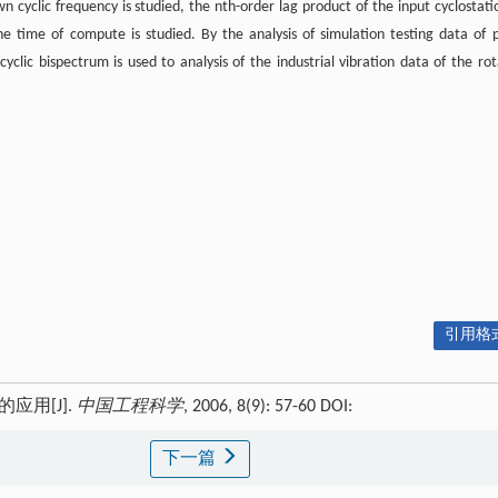
 cyclic frequency is studied, the nth-order lag product of the input cyclostati
 time of compute is studied. By the analysis of simulation testing data of 
yclic bispectrum is used to analysis of the industrial vibration data of the rot
引用格式
应用[J].
中国工程科学
, 2006, 8(9): 57-60 DOI:
下一篇