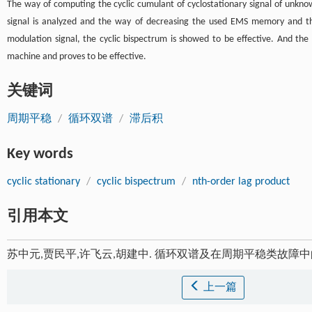
The way of computing the cyclic cumulant of cyclostationary signal of unknown
signal is analyzed and the way of decreasing the used EMS memory and the
modulation signal, the cyclic bispectrum is showed to be effective. And the c
machine and proves to be effective.
关键词
周期平稳
/
循环双谱
/
滞后积
Key words
cyclic stationary
/
cyclic bispectrum
/
nth-order lag product
引用本文
苏中元,贾民平,许飞云,胡建中. 循环双谱及在周期平稳类故障中的
上一篇