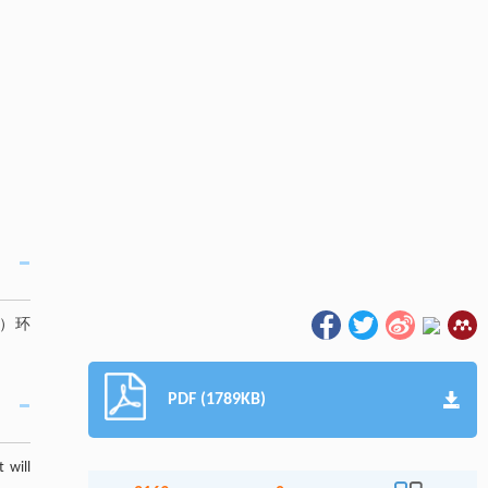
o）环
PDF (1789KB)
 will