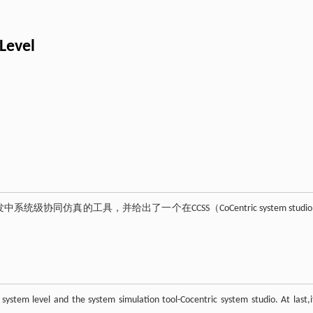
Level
仿真的工具，并给出了一个在CCSS（CoCentric system studi
system level and the system simulation tool-Cocentric system studio. At last,it