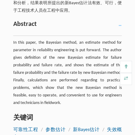
和分析，结果表明所提出的新Bayes估计法有效、可行，便
于工程技术人员在工程中应用。
Abstract
In this paper, the Bayesian method, an estimate method for
parameter in reliability engineering is put forward. The author
gives definition of the new Bayesian estimate for failure
probability and failure rate, and shows the estimate of the
failure probability and the failure rate by new Bayesian method.
Finally, calculations are performed regarding to practical
problems, which show that the new Bayesian method is
feasible, easy to operate, and convenient to use for engineers
and technicians in fieldwork.
关键词
可靠性工程
/
参数估计
/
新Bayes估计
/
失效概