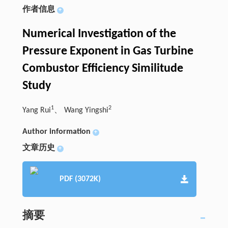
作者信息
+
Numerical Investigation of the
Pressure Exponent in Gas Turbine
Combustor Efficiency Similitude
Study
1
2
Yang Rui
、 Wang Yingshi
Author information
+
文章历史
+
PDF (3072K)
摘要