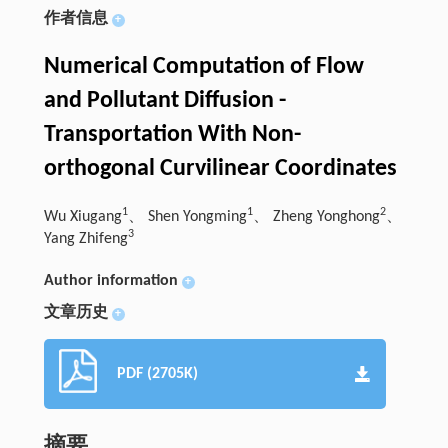
作者信息
+
Numerical Computation of Flow
and Pollutant Diffusion -
Transportation With Non-
orthogonal Curvilinear Coordinates
1
1
2
Wu Xiugang
、 Shen Yongming
、 Zheng Yonghong
、
3
Yang Zhifeng
Author information
+
文章历史
+
PDF (2705K)
摘要