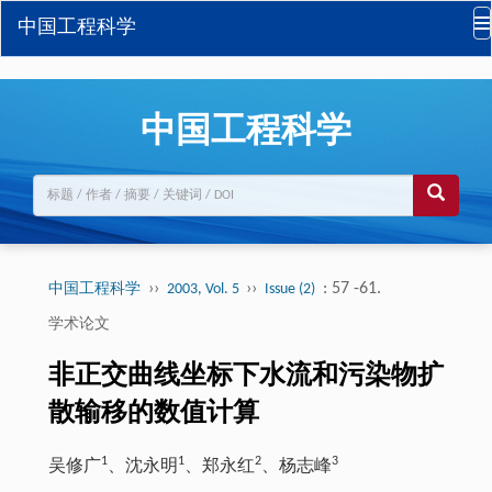
中国工程科学
中国工程科学
››
››
: 57 -61.
中国工程科学
2003, Vol. 5
Issue (2)
学术论文
非正交曲线坐标下水流和污染物扩
散输移的数值计算
1
1
2
3
吴修广
、沈永明
、郑永红
、杨志峰