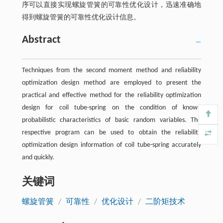
序可以直接实现螺旋管簧的可靠性优化设计，迅速准确地
得到螺旋管簧的可靠性优化设计信息。
Abstract
Techniques from the second moment method and reliability
optimization design method are employed to present the
practical and effective method for the reliability optimization
design for coil tube-spring on the condition of known
probabilistic characteristics of basic random variables. The
respective program can be used to obtain the reliability
optimization design information of coil tube-spring accurately
and quickly.
关键词
螺旋管簧
/
可靠性
/
优化设计
/
二阶矩技术