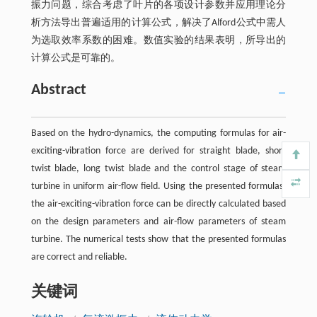
振力问题，综合考虑了叶片的各项设计参数并应用理论分
析方法导出普遍适用的计算公式，解决了Alford公式中需人
为选取效率系数的困难。数值实验的结果表明，所导出的
计算公式是可靠的。
Abstract
Based on the hydro-dynamics, the computing formulas for air-
exciting-vibration force are derived for straight blade, short
twist blade, long twist blade and the control stage of steam
turbine in uniform air-flow field. Using the presented formulas,
the air-exciting-vibration force can be directly calculated based
on the design parameters and air-flow parameters of steam
turbine. The numerical tests show that the presented formulas
are correct and reliable.
关键词