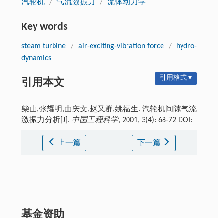
汽轮机
/
气流激振力
/
流体动力学
Key words
steam turbine
/
air-exciting-vibration force
/
hydro-
dynamics
引用格式 ▾
引用本文
柴山,张耀明,曲庆文,赵又群,姚福生. 汽轮机间隙气流
激振力分析[J].
中国工程科学
, 2001, 3(4): 68-72 DOI:
上一篇
下一篇
基金资助