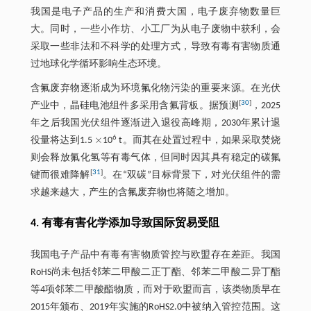
我国是电子产品的生产和消费大国，电子废弃物数量巨
大。同时，一些小作坊、小工厂为从电子废物中获利，会
采取一些非法和不科学的处理方式，导致有毒有害物质通
过地球化学循环影响生态环境。
含氟废弃物逐渐成为环境氟化物污染的重要来源。在光伏
[
30
]
产业中，晶硅电池组件多采用含氟背板。据预测
，2025
年之后我国光伏组件逐渐进入退役高峰期，2030年累计退
×
6
役量将达到1.5
10
t。而其在处置过程中，如果采取焚烧
×
则会释放氟化氢等有毒气体，但同时因其具有稳定的碳氟
[
31
]
键而很难降解
。在“双碳”目标背景下，对光伏组件的需
求越来越大，产生的含氟废弃物也将随之增加。
4. 有毒有害化学添加导致国际贸易受阻
我国电子产品中有毒有害物质管控与欧盟存在差距。我国
RoHS尚未包括邻苯二甲酸二正丁酯、邻苯二甲酸二异丁酯
等4项邻苯二甲酸酯物质，而对于欧盟而言，该类物质早在
2015年颁布、2019年实施的RoHS2.0中被纳入管控范围。这