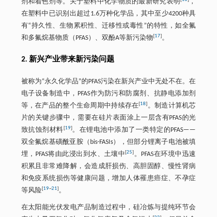
剂和着色剂等。关于塑料中化学物质的最新研究表明
，
在塑料中已识别出超过1.6万种化学品，其中至少4200种具
有“持久性、生物累积性、迁移性或毒性”的特性，如全氟
[
17
]
和多氟烷基物质（PFAS）、双酚A等新污染物
。
2. 新兴产业带来新污染问题
被称为“永久化学品”的PFAS污染在新兴产业中无处不在。在
电子设备制造中，PFAS作为防污和防腐剂、抗静电添加剂
[
18
]
等，在产品的整个生命周期中持续存在
。制造计算机芯
片的关键步骤中，需要在硅片表面涂上一层含有PFAS的光
[
19
]
致抗蚀剂材料
。在锂电池中添加了一类特定的PFAS——
双全氟烷基磺酰亚胺（bis-FASIs），但部分锂离子电池被填
[
25
]
埋，PFAS将由此浸出到水、土壤中
。PFAS在环境中迅速
积累且非常难降解，会造成肝损伤、高胆固醇、慢性肾病
和免疫系统损伤等健康问题，增加人体罹患癌症、不孕症
[
19
~
21
]
等风险
。
在太阳能光伏发电产品制造过程中，硅冶炼与提纯环节会