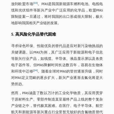
[
33
]
放到欧盟市场
。PFAS是我国新能源车燃料电池、电线电
缆和光伏组件等新兴产业中广泛应用的化学品，欧盟PFAS
限制提案一旦通过，将对我国的出口形成很大限制，极大
地影响我国相关产业链的发展。
5. 高风险化学品替代困难
寻求绿色环保、性能优良的替代品是应对新污染物挑战的
关键课题。以PFAS为例，其广泛应用于新能源和电子信息
等新兴行业产品，如线缆、半导体、液晶显示屏以及各类
电子器件等。但PFAS降解时间长达数百年，容易在生物体
[
24
]
和环境中迁移
。随着全球对PFAS的管控逐渐升级，同时
对PFAS定义范畴的逐步扩大，新兴产业逐渐去氟化将是大
势所趋。
然而，PFAS涵盖了数以万计的工业化学物质，其应用贯穿
于原材料生产、零部件制造直至最终产品上线的整个复杂
产业链之中，替代极其困难。在医疗、电子半导体、航空
航天和新能源等新兴重点行业里暂无较好的含氟物质替代