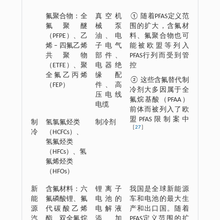
氟聚合物：全
真空机
① 随着PFAS定义范
氟聚醚
械泵
围的扩大，含氟材
（PFPE）、乙
油、电
料、氟聚合物也可
烯 ‒ 四氟乙烯
子电气
能被欧盟等列入
共聚物
部件、
PFAS行列而受到管
（ETFE）、聚
电器绝
控
全氟乙丙烯
缘配
② 这些含氟替代制
（FEP）
件、高
冷剂大多因属于全
压电线
氟烷基酸（PFAA）
电缆
前体而被列入了欧
盟PFAS限制案中
制
氢氯氟烃类
制冷剂
［
27
］
冷
（HCFCs）、
氢氟烃类
（HFCs）、氢
氟烯烃类
（HFOs）
新
含氟材料：六
锂离子
我国是全球新能源
能
氟磷酸锂、氟
电池的
车和电池的最大生
源
代碳酸乙烯
电解液
产和出口国。随着
汽
酯、双全氟烷
添加
PFAS定义范围的扩