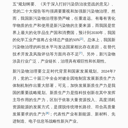
五”规划纲要、《关于深入打好污染防治攻坚战的意见》、
党的二十大报告等均强调要重视和加强新污染物治理。然
而，我国新污染物治理形势严峻，任重道远。有毒有害化
学物质的生产和使用是新污染物的主要来源，而我国是世
界上最大的化学品生产国和消费国，预计到2030年，我国
[
2
]
的化学工业产值将占全球总产值的50%
。总体上，我国新
污染物治理的科技水平与发达国家相比存在差距，在替代
[
7
]
技术开发及风险评估等方面尚存不足
。另外，新污染物
涉及行业广泛，产业链长，治理具有艰巨性和长期性。
新污染物治理要立足时代背景和国家发展规划。2024年7
月，党的二十届三中全会对健全因地制宜发展新质生产力
体制机制作出重大部署，可见，加快发展新质生产力是我
国的重要战略规划。新质生产力是指科技创新在其中发挥
主导作用的生产力，区别于依靠大量资源投入、高度消耗
资源能源的发展方式，是摆脱传统增长路径、符合高质量
[
8
]
发展要求的生产力
；代表性产业有新能源、新材料、先
进制造、电子信息等战略性新兴产业。