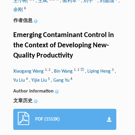
王小刚
,
王斌
,
衡利苹
,
刘宇
,
刘懿颉
,
6
余刚
作者信息
+
Emerging Contaminant Control in
the Context of Developing New-
Quality Productivity
1
,
2
1
,
2
3
Xiaogang Wang
,
Bin Wang
,
Liping Heng
,
4
5
6
Yu Liu
,
Yijie Liu
,
Gang Yu
Author information
+
文章历史
+
PDF (1552K)