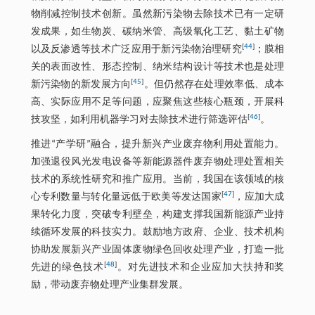
物削减控制技术创新。虽然新污染物去除技术已有一定研
发成果，如生物炭、碳纳米管、高级氧化工艺、黏土矿物
[
44
]
以及反渗透等技术广泛应用于新污染物治理研究
；膜相
关的表面改性、形态控制、纳米结构设计等技术也是处理
[
45
]
新污染物的新发展方向
。但仍然存在处理效率低、成本
高、实际应用不足等问题，应聚焦这些核心瓶颈，开展科
[
46
]
技攻坚，如利用机器学习对去除技术进行筛选评估
。
推进“产学研”融合，提升新兴产业废弃物利用处置能力。
加强退役风光发电设备等新能源器件废弃物处理处置相关
技术的系统性研究和推广应用。当前，我国在该领域的核
[
47
]
心专利数量与转化量远低于欧美等发达国家
，应加大成
果转化力度，突破专利壁垒，构建支撑我国新能源产业持
续循环发展的科技实力。鼓励地方政府、企业、技术机构
协助发展新兴产业固体废物绿色回收处理产业，打造一批
[
48
]
先进的绿色技术
。对先进技术和企业应加大扶持和奖
励，带动废弃物处理产业集群发展。