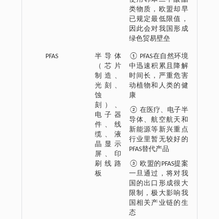
类物质，欧盟却早
已规定最低限值，
因此会对我国形成
绿色贸易壁垒
PFAS
半导体
① PFAS在自然环境
（芯片
中迅速积累且降解
制造、
时间长，严重危害
光刻、
动植物和人类的健
蚀
康
刻）、
② 在医疗、电子半
电子器
导体、航空航天和
件、线
新能源等新兴重点
缆、液
行业里暂无较好的
晶显示
PFAS替代产品
屏、印
刷线路
③ 欧盟的PFAS提案
板
一旦通过，将对我
国的出口形成很大
限制，极大影响我
国相关产业链的生
态