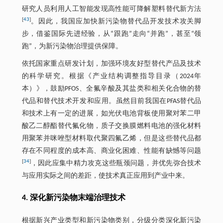
研究人员利用人工智能发现高性能可降解塑料替代新方法
[
43
]
。因此，我国应加快新污染物替代品开发技术攻关脚
步，借鉴国际先进经验，从“跟跑”走向“并跑”，甚至“领
跑”，为新污染物治理提供保障。
依托国家重点研发计划，加强环境友好型替代产品及技术
的科学研究。根据《产业结构调整指导目录（2024年
本）》，鼓励PFOS、全氟辛酸及其盐类和相关化合物的替
代品和替代技术开发和应用。虽然目前我国在PFAS替代品
和技术上有一定的进展，如光伏电池背板使用聚对苯二甲
酸乙二醇酯替代氟化物，质子交换膜燃料电池的强化材料
用聚苯并咪唑型材料取代聚四氟乙烯，但是这些替代品都
存在不同程度的成本高、商业化困难、性能有缺憾等问题
[
34
]
，因此应集中精力攻克这些瓶颈问题，并优先弥合技术
与应用实际之间的差距，使技术真正应用到产业中来。
4. 深化新污染物末端治理技术
根据新兴产业类型和新污染物类别，分级分类深化新污染