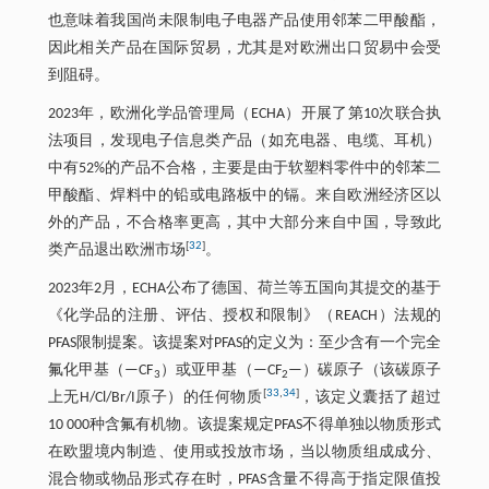
也意味着我国尚未限制电子电器产品使用邻苯二甲酸酯，
因此相关产品在国际贸易，尤其是对欧洲出口贸易中会受
到阻碍。
2023年，欧洲化学品管理局（ECHA）开展了第10次联合执
法项目，发现电子信息类产品（如充电器、电缆、耳机）
中有52%的产品不合格，主要是由于软塑料零件中的邻苯二
甲酸酯、焊料中的铅或电路板中的镉。来自欧洲经济区以
外的产品，不合格率更高，其中大部分来自中国，导致此
[
32
]
类产品退出欧洲市场
。
2023年2月，ECHA公布了德国、荷兰等五国向其提交的基于
《化学品的注册、评估、授权和限制》（REACH）法规的
PFAS限制提案。该提案对PFAS的定义为：至少含有一个完全
氟化甲基（—CF
）或亚甲基（—CF
—）碳原子（该碳原子
3
2
[
33
,
34
]
上无H/Cl/Br/I原子）的任何物质
，该定义囊括了超过
10 000种含氟有机物。该提案规定PFAS不得单独以物质形式
在欧盟境内制造、使用或投放市场，当以物质组成成分、
混合物或物品形式存在时，PFAS含量不得高于指定限值投