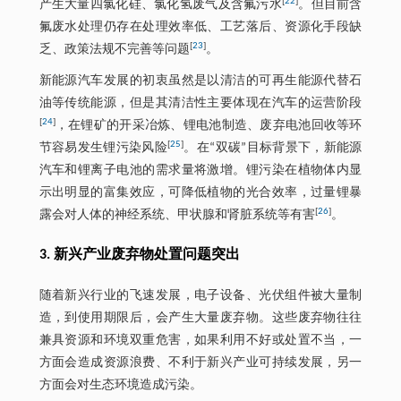
[
22
]
产生大量四氯化硅、氯化氢废气及含氟污水
。但目前含
氟废水处理仍存在处理效率低、工艺落后、资源化手段缺
[
23
]
乏、政策法规不完善等问题
。
新能源汽车发展的初衷虽然是以清洁的可再生能源代替石
油等传统能源，但是其清洁性主要体现在汽车的运营阶段
[
24
]
，在锂矿的开采冶炼、锂电池制造、废弃电池回收等环
[
25
]
节容易发生锂污染风险
。在“双碳”目标背景下，新能源
汽车和锂离子电池的需求量将激增。锂污染在植物体内显
示出明显的富集效应，可降低植物的光合效率，过量锂暴
[
26
]
露会对人体的神经系统、甲状腺和肾脏系统等有害
。
3. 新兴产业废弃物处置问题突出
随着新兴行业的飞速发展，电子设备、光伏组件被大量制
造，到使用期限后，会产生大量废弃物。这些废弃物往往
兼具资源和环境双重危害，如果利用不好或处置不当，一
方面会造成资源浪费、不利于新兴产业可持续发展，另一
方面会对生态环境造成污染。