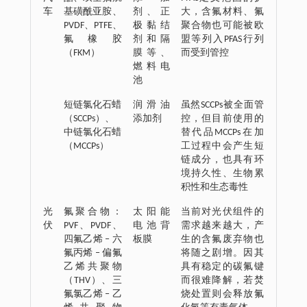
车
基磺酰亚胺、
剂、正
大，含氟材料、氟
PVDF、PTFE、
极黏结
聚合物也可能被欧
氟橡胶
剂和隔
盟等列入PFAS行列
（FKM）
膜等、
而受到管控
燃料电
池
短链氯化石蜡
润滑油
虽然SCCPs被全面管
（SCCPs）、
添加剂
控，但目前使用的
中链氯化石蜡
替代品MCCPs在加
（MCCPs）
工过程中会产生短
链成分，也具有环
境持久性、生物累
积性和生态毒性
光
氟聚合物：
太阳能
当前对光伏组件的
伏
PVF、PVDF、
电池背
需求越来越大，产
四氟乙烯 ‒ 六
板膜
生的含氟废弃物也
氟丙烯 ‒ 偏氟
将随之剧增。因其
乙烯共聚物
具有稳定的碳氟键
（THV）、三
而很难降解，若焚
氟氯乙烯 ‒ 乙
烧处置则会释放氟