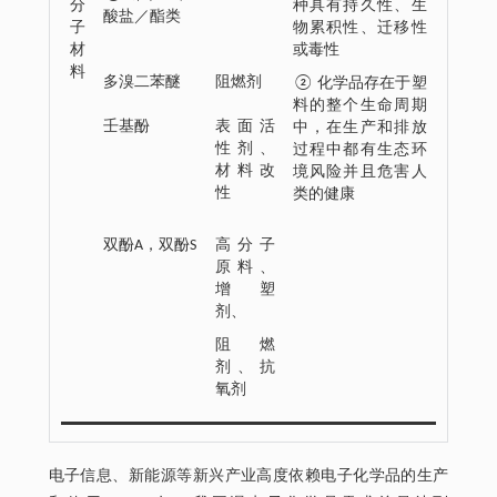
分
种具有持久性、生
酸盐／酯类
子
物累积性、迁移性
材
或毒性
料
多溴二苯醚
阻燃剂
② 化学品存在于塑
料的整个生命周期
壬基酚
表面活
中，在生产和排放
性剂、
过程中都有生态环
材料改
境风险并且危害人
性
类的健康
双酚A，双酚S
高分子
原料、
增塑
剂、
阻燃
剂、抗
氧剂
电子信息、新能源等新兴产业高度依赖电子化学品的生产