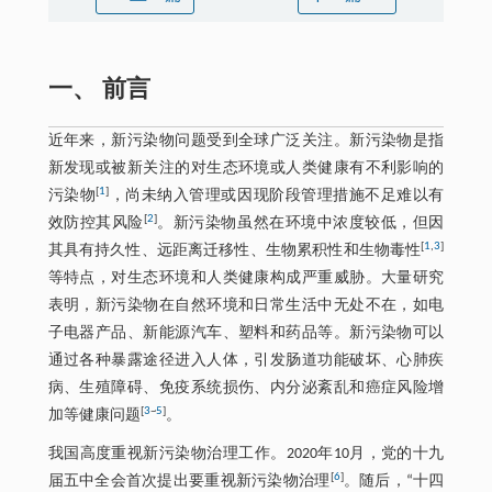
一、 前言
近年来，新污染物问题受到全球广泛关注。新污染物是指
新发现或被新关注的对生态环境或人类健康有不利影响的
[
1
]
污染物
，尚未纳入管理或因现阶段管理措施不足难以有
[
2
]
效防控其风险
。新污染物虽然在环境中浓度较低，但因
[
1
,
3
]
其具有持久性、远距离迁移性、生物累积性和生物毒性
等特点，对生态环境和人类健康构成严重威胁。大量研究
表明，新污染物在自然环境和日常生活中无处不在，如电
子电器产品、新能源汽车、塑料和药品等。新污染物可以
通过各种暴露途径进入人体，引发肠道功能破坏、心肺疾
病、生殖障碍、免疫系统损伤、内分泌紊乱和癌症风险增
[
3
~
5
]
加等健康问题
。
我国高度重视新污染物治理工作。2020年10月，党的十九
[
6
]
届五中全会首次提出要重视新污染物治理
。随后，“十四