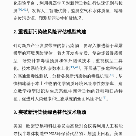
化实验平台，利用机器学习对新污染物进行快速识别与检
[
40
,
41
]
测
。发挥人工智能优势，监测空气和水体质量、精确
定位污染源、预测新污染物扩散情况。
2. 重视新污染物风险评估模型构建
针对新兴产业发展带来的新污染物，要深入推进基于暴露
模型的环境风险评估，着力开发多介质、复杂场景暴露模
型，研究计算毒理预测和体外测试技术，重视模型工具
[
13
,
42
]
化、技术系统化和参数本土化
。开展基于多危害特征
[
42
]
的高通量毒性测试，分析各类新污染物的毒性机理
，尽
快构建基于本土生物的化学物质环境风险毒性数据库。建
立数学模型以识别生态系统中新污染物的迁移和归趋特
[
4
]
征，促进对人类健康和生态系统的全面风险评估
。
3. 突破新污染物绿色替代技术瓶颈
美国 ‒ 欧盟贸易和科技委员会高级别会议将利用人工智能
寻找半导体制造中PFAS环保替代品的计划提上日程。美国