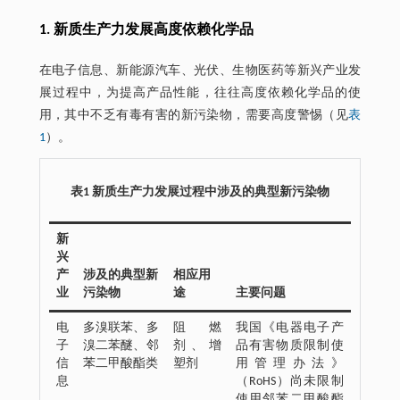
1. 新质生产力发展高度依赖化学品
在电子信息、新能源汽车、光伏、生物医药等新兴产业发
展过程中，为提高产品性能，往往高度依赖化学品的使
用，其中不乏有毒有害的新污染物，需要高度警惕（见
表
1
）。
表1 新质生产力发展过程中涉及的典型新污染物
新
兴
产
涉及的典型新
相应用
业
污染物
途
主要问题
电
多溴联苯、多
阻燃
我国《电器电子产
子
溴二苯醚、邻
剂、增
品有害物质限制使
信
苯二甲酸酯类
塑剂
用管理办法》
息
（RoHS）尚未限制
使用邻苯二甲酸酯