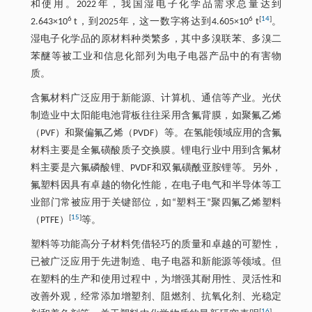
和使用。2022年，我国湿电子化学品需求总量达到
6
6
[
14
]
2.643×10
t，到2025年，这一数字将达到4.605×10
t
。
湿电子化学品的原材料种类繁多，其中多溴联苯、多溴二
苯醚等被工业和信息化部列为电子电器产品中的有害物
质。
含氟材料广泛应用于新能源、计算机、通信等产业。光伏
制造业中太阳能电池背板往往采用含氟背膜，如聚氟乙烯
（PVF）和聚偏氟乙烯（PVDF）等。在氢能领域应用的含氟
材料主要是全氟磺酸质子交换膜。锂电行业中用到含氟材
料主要是六氟磷酸锂、PVDF和双氟磺酰亚胺锂等。另外，
氟塑料因具有卓越的物化性能，在电子电气和半导体等工
业部门常被应用于关键部位，如“塑料王”聚四氟乙烯塑料
[
15
]
（PTFE）
等。
塑料等功能高分子材料凭借轻巧的质量和卓越的可塑性，
已被广泛应用于先进制造、电子电器和新能源等领域。但
在塑料的生产和使用过程中，为增强其耐用性、灵活性和
改善外观，经常添加增塑剂、阻燃剂、抗氧化剂、光稳定
[
16
]