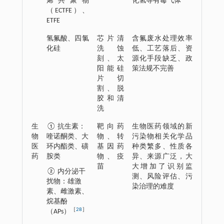
烯共聚物
化氢等有毒气体
（ECTFE）、
ETFE
氢氟酸、四氯
芯片清
含氟废水处理效率
化硅
洗蚀
低、工艺落后、资
刻、太
源化手段缺乏、政
阳能硅
策法规不完善
片切
割、脱
胶和清
洗
生
① 抗生素：
靶向药
生物医药领域的新
物
喹诺酮类、大
物、转
污染物相关化学品
医
环内酯类、磺
基因药
种类繁多、性质各
药
胺类
物、疫
异、来源广泛，大
苗
大增加了识别监
② 内分泌干
测、风险评估、污
扰物：雄激
染治理的难度
素、雌激素、
烷基酚
［
28
］
（APs）