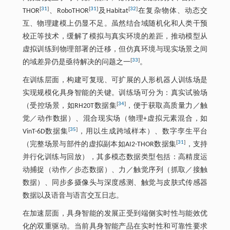
[
31
]
[
31
]
[
32
]
THOR
、RoboTHOR
及Habitat
在复杂物体、动态交
互、物理建模上仍显不足。虽然结合域随机化和人类干预
校正等技术，缓解了模拟与真实环境的差距，推动模型从
虚拟训练到物理部署的迁移，但仿真环境与现实场景之间
[
33
]
的域差异仍是亟待解决的问题之一
。
在训练层面，构建可复现、可扩展的人形机器人训练场是
实现规模化具身智能的关键。训练场可分为：真实试验场
[
34
]
（受控场景，如RH20T数据集
，便于获取高质量力／触
觉／动作数据）、混合现实场（物理+虚拟元素混合，如
[
35
]
VinT-6D数据集
，用以生成跨域样本）、数字孪生平台
[
31
]
（完整场景与部件的虚拟副本如AI2-THOR数据集
，支持
并行化训练与回放），其多模态数据类型包括：高精度运
动捕捉（动作／步态数据）、力／触觉序列（抓取／接触
数据）、同步多摄像头与深度感测、触觉与皮肤式传感器
数据以及语音与语言交互日志。
在加速层面，具身智能的发展正受到端侧实时性与能效优
化的双重驱动。当前具身智能产品在实时性和可靠性要求