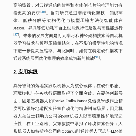
高的场景，对云端通信的效率和本体侧芯片的推理能力有
[
36
]
着更高的要求
。当前研究通过非结构化剪枝、知识蒸
馏、低秩分解等架构优化与模型压缩方法使智能体在
Jetson、昇腾等低功耗平台上也能保持低延迟与高性能运行
[
37
]
。未来的发展方向是将元学习和神经架构搜索等自动机
器学习技术与模型压缩相结合，在不影响模型性能的情况
下进一步提高压缩率。与此同时，如何在特定硬件架构下
[
38
]
通过系统层面优化推理的效率成为新的挑战
。
2. 应用实践
具身智能的落地实践以机器人为核心载体，在硬件形态、
环境模拟与任务执行层面取得了全面突破。在硬件创新层
面，固定基机器人如Franka Emika Panda凭借微米级作业精
度可以很好地适配实验室自动化与精密制造场景；四足机
器人如波士顿动力公司的Spot机器人以高稳定性和地形适
应性，在工业巡检、灾难救援中承担了环境探索任务；人
形机器人如特斯拉公司的Optimus则通过类人形态与LLM整