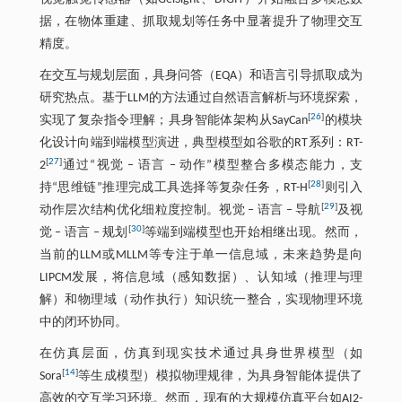
据，在物体重建、抓取规划等任务中显著提升了物理交互
精度。
在交互与规划层面，具身问答（EQA）和语言引导抓取成为
研究热点。基于LLM的方法通过自然语言解析与环境探索，
[
26
]
实现了复杂指令理解；具身智能体架构从SayCan
的模块
化设计向端到端模型演进，典型模型如谷歌的RT系列：RT-
[
27
]
2
通过“视觉 ‒ 语言 ‒ 动作”模型整合多模态能力，支
[
28
]
持“思维链”推理完成工具选择等复杂任务，RT-H
则引入
[
29
]
动作层次结构优化细粒度控制。视觉 ‒ 语言 ‒ 导航
及视
[
30
]
觉 ‒ 语言 ‒ 规划
等端到端模型也开始相继出现。然而，
当前的LLM或MLLM等专注于单一信息域，未来趋势是向
LIPCM发展，将信息域（感知数据）、认知域（推理与理
解）和物理域（动作执行）知识统一整合，实现物理环境
中的闭环协同。
在仿真层面，仿真到现实技术通过具身世界模型（如
[
14
]
Sora
等生成模型）模拟物理规律，为具身智能体提供了
高效的交互学习环境。然而，现有的大规模仿真平台如AI2-