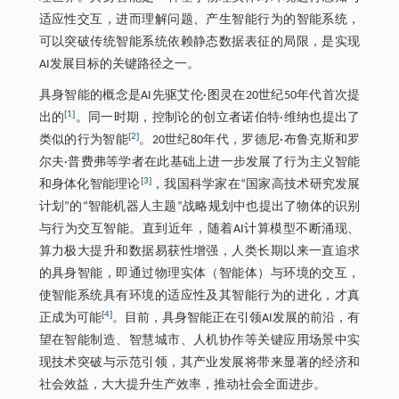
适应性交互，进而理解问题、产生智能行为的智能系统，
可以突破传统智能系统依赖静态数据表征的局限，是实现
AI发展目标的关键路径之一。
具身智能的概念是AI先驱艾伦·图灵在20世纪50年代首次提
[
1
]
出的
。同一时期，控制论的创立者诺伯特·维纳也提出了
[
2
]
类似的行为智能
。20世纪80年代，罗德尼·布鲁克斯和罗
尔夫·普费弗等学者在此基础上进一步发展了行为主义智能
[
3
]
和身体化智能理论
，我国科学家在“国家高技术研究发展
计划”的“智能机器人主题”战略规划中也提出了物体的识别
与行为交互智能。直到近年，随着AI计算模型不断涌现、
算力极大提升和数据易获性增强，人类长期以来一直追求
的具身智能，即通过物理实体（智能体）与环境的交互，
使智能系统具有环境的适应性及其智能行为的进化，才真
[
4
]
正成为可能
。目前，具身智能正在引领AI发展的前沿，有
望在智能制造、智慧城市、人机协作等关键应用场景中实
现技术突破与示范引领，其产业发展将带来显著的经济和
社会效益，大大提升生产效率，推动社会全面进步。