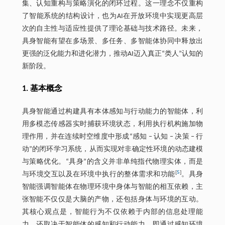
集、认知重构与策略演化的闭环过程。这一理念不仅重构
了智能系统的结构设计，也为AI在开放环境中实现更高层
次的自主性与适应性提供了理论基础与技术路径。未来，
具身智能有望在多场景、多任务、多智能体协同中释放出
更强的泛化能力和进化潜力，推动AI迈入真正“类人”认知的
新阶段。
1. 基本概念
具身智能通过构建具有本体感知与行动能力的智能体，利
用多模态传感器实时捕获环境状态，利用执行机构施加物
理作用，并在连续时空维度中形成“感知 ‒ 认知 ‒ 决策 ‒ 行
动”的闭环学习系统，从而实现对非确定性环境的动态建模
与策略优化。“具身”的含义并非单纯指代物理实体，而是
[
5
]
与环境交互以及在环境中执行的整体需求和功能
。具身
智能强调智能体在物理环境中身体与智能的相互依赖，主
张智能不仅仅是大脑的产物，还包括身体与环境的互动。
其核心观点是，智能行为不仅依赖于内部的信息处理能
力，还取决于智能体的感知和行动能力，即通过感知环境