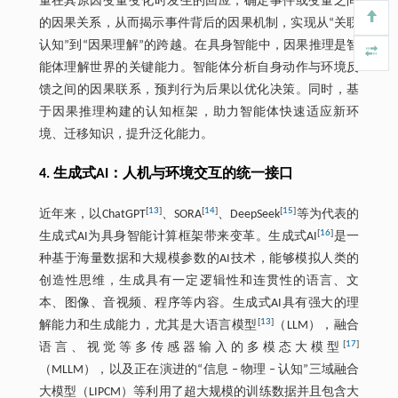
量在其原因变量变化时发生的回应，确定事件或变量之间
的因果关系，从而揭示事件背后的因果机制，实现从“关联
认知”到“因果理解”的跨越。在具身智能中，因果推理是智
能体理解世界的关键能力。智能体分析自身动作与环境反
馈之间的因果联系，预判行为后果以优化决策。同时，基
于因果推理构建的认知框架，助力智能体快速适应新环
境、迁移知识，提升泛化能力。
4. 生成式AI：人机与环境交互的统一接口
[
13
]
[
14
]
[
15
]
近年来，以ChatGPT
、SORA
、DeepSeek
等为代表的
[
16
]
生成式AI为具身智能计算框架带来变革。生成式AI
是一
种基于海量数据和大规模参数的AI技术，能够模拟人类的
创造性思维，生成具有一定逻辑性和连贯性的语言、文
本、图像、音视频、程序等内容。生成式AI具有强大的理
[
13
]
解能力和生成能力，尤其是大语言模型
（LLM），融合
[
17
]
语言、视觉等多传感器输入的多模态大模型
（MLLM），以及正在演进的“信息 ‒ 物理 ‒ 认知”三域融合
大模型（LIPCM）等利用了超大规模的训练数据并且包含大