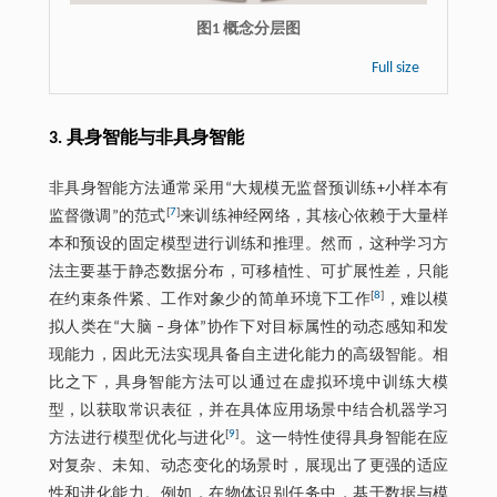
图1 概念分层图
Full size
3. 具身智能与非具身智能
非具身智能方法通常采用“大规模无监督预训练+小样本有
[
7
]
监督微调”的范式
来训练神经网络，其核心依赖于大量样
本和预设的固定模型进行训练和推理。然而，这种学习方
法主要基于静态数据分布，可移植性、可扩展性差，只能
[
8
]
在约束条件紧、工作对象少的简单环境下工作
，难以模
拟人类在“大脑 ‒ 身体”协作下对目标属性的动态感知和发
现能力，因此无法实现具备自主进化能力的高级智能。相
比之下，具身智能方法可以通过在虚拟环境中训练大模
型，以获取常识表征，并在具体应用场景中结合机器学习
[
9
]
方法进行模型优化与进化
。这一特性使得具身智能在应
对复杂、未知、动态变化的场景时，展现出了更强的适应
性和进化能力。例如，在物体识别任务中，基于数据与模