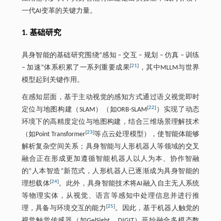
一代AI变革的关键力量。
1. 基础研究
具身智能的基础研究围绕“感知 ‒ 交互 ‒ 规划 ‒ 仿真 ‒ 训练
[
21
]
‒ 加速”体系积累了一系列重要成果
，其中MLLM与世界
模型起到关键作用。
在感知层面，基于主动视觉的感知方式通过语义视觉即时
[
22
]
定位与地图构建（SLAM）（如ORB-SLAM
）实现了动态
环境下的高精度定位与地图构建，结合三维场景理解技术
[
23
]
（如Point Transformer
等点云处理模型），使智能体能够
解析复杂空间关系；具身智能与人形机器人等领域的交叉
融合正在形成更加遵循智能机器人以人为本、协作智融
的“人本智造”新范式，人形机器人已逐渐成为具身智能的
[
24
]
理想载体
。此外，具身智能技术将AI融入自主无人系统
等物理实体，从视觉、语言等感知中处理信息并进行推
[
25
]
理，具备与环境交互的能力
。因此，基于机器人触觉的
视觉触觉传感器（如GelSight、DIGIT）开始融合多模态数