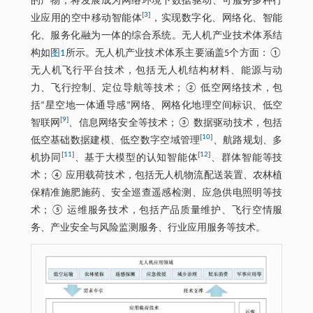
的产物，将发展成为网络环境下数据驱动、可服务多种行
[
3
]
业应用的空中移动智能体
，实现数字化、网络化、智能
化、服务化融为一体的综合系统。无人机产业技术体系结
构如
图1
所示。无人机产业技术体系主要涵盖5个方面：①
无人机飞行平台技术，包括无人机结构材料、能源与动
力、飞行控制、定位导航等技术；② 低空网络技术，包
括“星空地一体通导感”网络、网格化地理空间标识、低空
[
9
]
智联网
、信息网络安全等技术；③ 数据驱动技术，包括
[
10
]
低空基础数据建模、低空数字空域管理
、航路规划、多
[
11
]
[
12
]
机协同
、基于大模型的认知智能体
、群体智能等技
术；④ 应用载荷技术，包括无人机物流配送装置、农林植
保精准施肥施药、安全巡查遥感检测、应急供电照明等技
术；⑤ 运维服务技术，包括产品质量维护、飞行空情服
务、产业安全与风险监测服务、行业应用服务等技术。