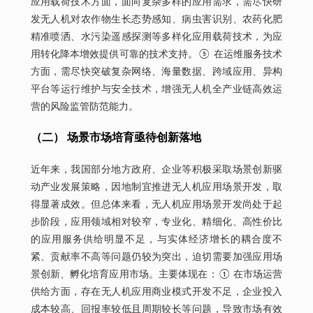
应用载荷技术方面，面向复杂多样的应用需求，需尽快研
发无人机对农作物生长态势感知、病虫害识别、农药化肥
精准喷洒、水污染遥感探测等多样化应用载荷技术，为应
用转化降本增效提供可靠的技术支持。⑤ 在运维服务技术
方面，需尽快突破复杂网络、海量数据、跨域应用、异构
平台等运行维护与安全技术，增强无人机全产业链高效运
营的风险监管防范能力。
（二） 场景市场培育亟待创新落地
近年来，我国部分地方政府、企业等积极采取场景创新驱
动产业发展策略，因地制宜推进无人机应用场景开发，取
得显著成效。但总体来看，无人机应用场景开发尚处于起
步阶段，应用领域相对较窄，专业化、精细化、高性价比
的应用服务供给明显不足，与实体经济增长的耦合度不
紧、贡献率不高等问题仍较为突出，迫切需要加强应用场
景创新、孵化培育应用市场。主要体现在：① 在市场运营
供给方面，存在无人机应用商业模式开发不足，企业投入
成本较高、回报率较低且周期较长等问题，导致市场有效