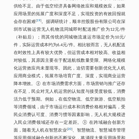
供给不足。由于低空经济具备网络效应和规模效应，如果
应用场景的拓展广度和深度不足，实现投资的有效回报就
[
19
]
会存在困难
。据调研统计，顺丰控股股份有限公司在深
圳市试验运营无人机物流同城即时配送推广价为12元/件
（补贴后）；而其传统的同城物流速运市场定价为10元/
件，实际运营成本约为6.4元/件。相比较而言，无人机配送
在时效性上具有较大优势，但运营成本相对较高、收益相
对较低，其原因主要在于配送航线数量受限、网络化规模
化运营效应尚未显现等。因此，迫切需要创新优化无人机
应用商业模式，拓展市场培育广度、深度，实现商业运营
降本增效。② 在市场消费需求方面，市场营销与推广还存
在不足，民众对无人机运营的认知度与接受度较低，消费
活力低于预期。例如，在低空物流、低空旅游、低空航拍
等消费领域，由于市场运行成本和消费价格相对偏高，受
民众消费认可度、消费习惯等因素影响，无人机大规模进
入民众消费领域还存在一定差距。③ 在跨域融合创新方
[
20
]
面，随着无人机在智慧农业
、智慧物流、智慧城市管理
等应用领域融合创新的不断深化，将涌现大量应用场景和