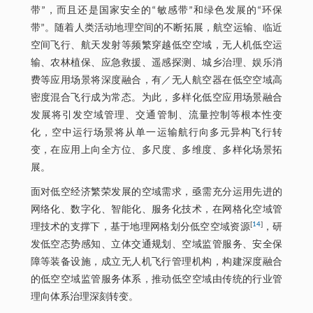
带”，而且还是国家安全的“敏感带”和绿色发展的“环保
带”。随着人类活动地理空间的不断拓展，航空运输、临近
空间飞行、航天发射等频繁穿越低空空域，无人机低空运
输、农林植保、应急救援、遥感探测、城乡治理、娱乐消
费等应用场景将深度融合，有／无人航空器在低空空域高
密度混合飞行成为常态。为此，多样化低空应用场景融合
发展将引发空域管理、交通管制、流量控制等根本性变
化，空中运行场景将从单一运输航行向多元异构飞行转
变，在应用上向全方位、多尺度、多维度、多样化场景拓
展。
面对低空经济繁荣发展的空域需求，亟需充分运用先进的
网络化、数字化、智能化、服务化技术，在网格化空域管
[
14
]
理技术的支撑下，基于地理网格划分低空空域资源
，研
发低空态势感知、立体交通规划、空域监管服务、安全保
障等装备设施，成立无人机飞行管理机构，构建深度融合
的低空空域监管服务体系，推动低空空域由传统的行业管
理向体系治理深刻转变。