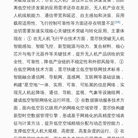
突破难度较大，尽管无人机产业技术正在快速发展，但距
离低空经济发展的应用需求还存在差距。无人机产业在无
人机续航能力、通信带宽和延迟、自主感知和决策、应用
[
18
]
载荷适用性、飞行控制可靠性等方面还存在明显不足
，
迫切需要加速实现核心关键技术突破与转化应用。主要体
现在：① 在无人机飞行平台技术方面，需尽快突破无人机
智能感知、智能飞控、新型能源与动力、复合材料、核心
芯片与电子元器件等关键技术，提升无人机产品供给的安
全性、可靠性，降低产业链的不稳定性和外部风险等。②
在低空网络技术方面，需尽快建立低空智联网技术标准，
智能融合通信网、导航网、遥感网、互联网等基础设施，
构建“星空地”一体、实用、可靠、可拓展的信息网络，实
现无人机起降场、通信、导航、监视、气象等设施组网，
建成低空智联网络化运行环境。③ 在数据驱动服务技术方
面，面向低空百亿级用户的网格化空域管理，需尽快构建
新型时空数据管理引擎，形成基于网格化的高精度空域表
征与计算方法，提升低空空域精细分配与动态管控能力，
支撑低空无人机大规模、高密度、高复杂度的运行。④ 在