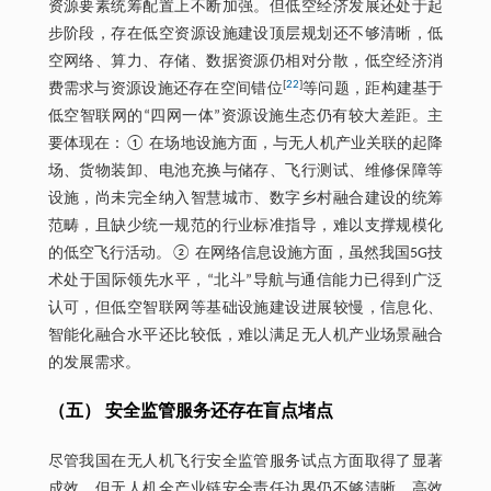
资源要素统筹配置上不断加强。但低空经济发展还处于起
步阶段，存在低空资源设施建设顶层规划还不够清晰，低
空网络、算力、存储、数据资源仍相对分散，低空经济消
[
22
]
费需求与资源设施还存在空间错位
等问题，距构建基于
低空智联网的“四网一体”资源设施生态仍有较大差距。主
要体现在：① 在场地设施方面，与无人机产业关联的起降
场、货物装卸、电池充换与储存、飞行测试、维修保障等
设施，尚未完全纳入智慧城市、数字乡村融合建设的统筹
范畴，且缺少统一规范的行业标准指导，难以支撑规模化
的低空飞行活动。② 在网络信息设施方面，虽然我国5G技
术处于国际领先水平，“北斗”导航与通信能力已得到广泛
认可，但低空智联网等基础设施建设进展较慢，信息化、
智能化融合水平还比较低，难以满足无人机产业场景融合
的发展需求。
（五） 安全监管服务还存在盲点堵点
尽管我国在无人机飞行安全监管服务试点方面取得了显著
成效，但无人机全产业链安全责任边界仍不够清晰，高效