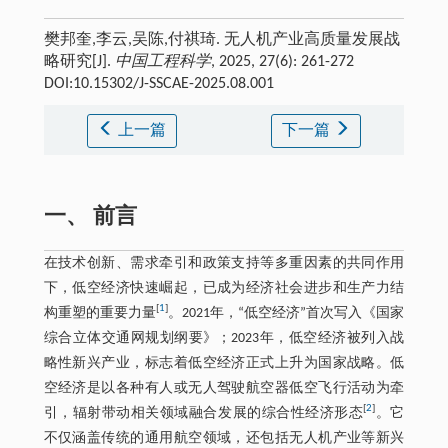
樊邦奎,李云,吴陈,付祺琦. 无人机产业高质量发展战
略研究[J].
中国工程科学
, 2025, 27(6): 261-272
DOI:10.15302/J-SSCAE-2025.08.001
上一篇
下一篇
一、 前言
在技术创新、需求牵引和政策支持等多重因素的共同作用
下，低空经济快速崛起，已成为经济社会进步和生产力结
[
1
]
构重塑的重要力量
。2021年，“低空经济”首次写入《国家
综合立体交通网规划纲要》；2023年，低空经济被列入战
略性新兴产业，标志着低空经济正式上升为国家战略。低
空经济是以各种有人或无人驾驶航空器低空飞行活动为牵
[
2
]
引，辐射带动相关领域融合发展的综合性经济形态
。它
不仅涵盖传统的通用航空领域，还包括无人机产业等新兴