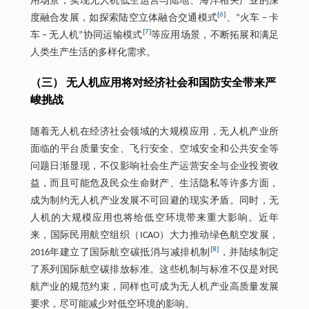
用场景，实现无人机低空运营与陆地、海洋相关产业的深
[
6
]
度融合发展，如探索陆空立体融合交通模式
、“火车 ‒ 卡
[
7
]
车 ‒ 无人机”协同运输模式
等应用场景，不断拓展和满足
人类生产生活的多样化需求。
（三） 无人机应用将对经济社会和国防安全带来严
峻挑战
随着无人机在经济社会领域的大规模应用，无人机产业所
面临的平台质量安全、飞行安全、空域安全和公共安全等
问题日渐显现，不仅影响社会生产运营安全与企业投资收
益，而且可能危及民众生命财产、生活隐私等许多方面，
成为制约无人机产业发展不可回避的现实矛盾。同时，无
人机的大规模应用也将给低空环境带来重大影响。近年
来，国际民用航空组织（ICAO）大力推动绿色航空发展，
[
8
]
2016年建立了国际航空碳抵消与减排机制
，并陆续制定
了系列国际航空碳排放标准。这些机制与标准不仅是对民
航产业的规范约束，同样也可成为无人机产业高质量发展
要求，尽可能减少对低空环境的影响。