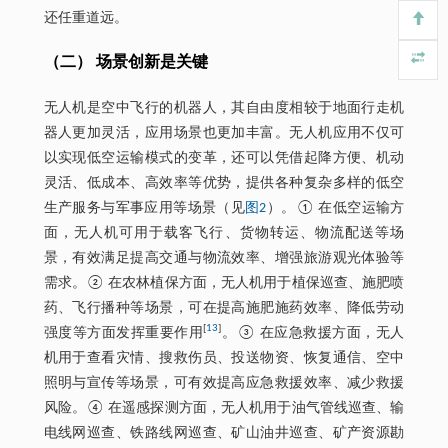
还任重道远。
（二） 场景创新是关键
无人机是空中飞行的机器人，其自由度相较于地面行走机
器人更加灵活，应用场景也更加丰富。无人机应用不仅可
以实现低空运输模式的变革，还可以凭借起降方便、机动
灵活、低成本、高效率等优势，提供各种复杂多样的低空
生产服务与军事应用等场景（见
图2
）。① 在低空运输方
面，无人机可用于载客飞行、货物转运、物流配送等场
景，有效满足提高交通与物流效率、增强旅游观光体验等
需求。② 在农林植保方面，无人机用于植保巡查、施肥喷
药、飞行播种等场景，可在提高施肥施药效率、降低劳动
[
13
]
强度等方面发挥重要作用
。③ 在应急救援方面，无人
机用于查看灾情、搜救伤员、投送物资、恢复通信、空中
照明与宣传等场景，可有效提高应急救援效率、减少救援
风险。④ 在遥感探测方面，无人机用于油气管线巡查、输
电线网巡查、铁路线网巡查、矿山油井巡查、矿产资源勘