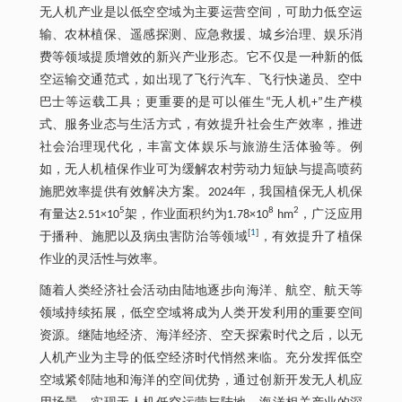
无人机产业是以低空空域为主要运营空间，可助力低空运
输、农林植保、遥感探测、应急救援、城乡治理、娱乐消
费等领域提质增效的新兴产业形态。它不仅是一种新的低
空运输交通范式，如出现了飞行汽车、飞行快递员、空中
巴士等运载工具；更重要的是可以催生“无人机+”生产模
式、服务业态与生活方式，有效提升社会生产效率，推进
社会治理现代化，丰富文体娱乐与旅游生活体验等。例
如，无人机植保作业可为缓解农村劳动力短缺与提高喷药
施肥效率提供有效解决方案。2024年，我国植保无人机保
5
8
2
有量达2.51×10
架，作业面积约为1.78×10
hm
，广泛应用
[
1
]
于播种、施肥以及病虫害防治等领域
，有效提升了植保
作业的灵活性与效率。
随着人类经济社会活动由陆地逐步向海洋、航空、航天等
领域持续拓展，低空空域将成为人类开发利用的重要空间
资源。继陆地经济、海洋经济、空天探索时代之后，以无
人机产业为主导的低空经济时代悄然来临。充分发挥低空
空域紧邻陆地和海洋的空间优势，通过创新开发无人机应