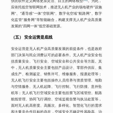
[
16
]
供比软件定义网络更加灵活、自主的网络模型
。为此，
应依托低空智联网技术，推进无人机产业的场地硬件“设施
网”、“通导感”一体“空联网”、数字化空域“航路网”、数字
化监管“服务网”等智能融合，构建支撑无人机产业高质量
发展的“四网一体”低空基础资源。
（五） 安全运营是底线
安全运营是无人机产业高质量发展的前提条件，也是政府
部门决策与民众消费认可的必要条件。无人机产业安全包
括质量安全、飞行安全、空域安全和公共安全等方面。其
中，无人机质量安全主要包括产品设计、零部件供应、集
成生产、检测鉴定、销售许可、维修服务、报废处理等；
无人机飞行安全主要包括操作人员培养与资质管理、地勤
与空情服务、无人机起降、飞行控制、飞行防撞、意外坠
机等；无人机飞行空域安全主要包括禁飞区域管控、航路
航线管理、协同飞行调控、空域监视告警与执法处置等，
面对无人机高密度、高频次、多样化、智慧化飞行的需求
和大量非合作目标的存在，空域安全不确定性风险高、治