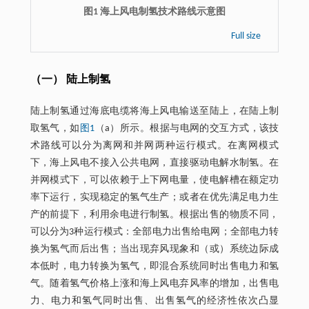
图1 海上风电制氢技术路线示意图
Full size
（一） 陆上制氢
陆上制氢通过海底电缆将海上风电输送至陆上，在陆上制
取氢气，如
图1
（a）所示。根据与电网的交互方式，该技
术路线可以分为离网和并网两种运行模式。在离网模式
下，海上风电不接入公共电网，直接驱动电解水制氢。在
并网模式下，可以依赖于上下网电量，使电解槽在额定功
率下运行，实现稳定的氢气生产；或者在优先满足电力生
产的前提下，利用余电进行制氢。根据出售的物质不同，
可以分为3种运行模式：全部电力出售给电网；全部电力转
换为氢气而后出售；当出现弃风现象和（或）系统边际成
本低时，电力转换为氢气，即混合系统同时出售电力和氢
气。随着氢气价格上涨和海上风电弃风率的增加，出售电
力、电力和氢气同时出售、出售氢气的经济性依次凸显