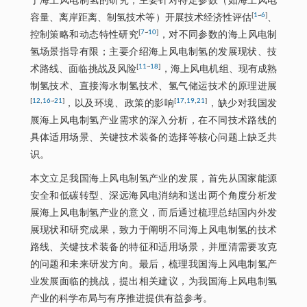
于海上风电制氢的研究，主要针对特定参数（如海上风电
[
1
~
6
]
容量、离岸距离、制氢技术等）开展技术经济性评估
、
[
7
~
10
]
控制策略和动态特性研究
，对不同参数的海上风电制
氢场景指导有限；主要介绍海上风电制氢的发展现状、技
[
11
~
18
]
术路线、面临挑战及风险
，海上风电机组、现有成熟
制氢技术、直接海水制氢技术、氢气储运技术的原理进展
[
12
,
16
~
21
]
[
17
,
19
,
21
]
，以及环境、政策的影响
，缺少对我国发
展海上风电制氢产业需求的深入分析，在不同技术路线的
具体适用场景、关键技术装备的选择等核心问题上缺乏共
识。
本文立足我国海上风电制氢产业的发展，首先从国家能源
安全和低碳转型、深远海风电消纳和送出两个角度分析发
展海上风电制氢产业的意义，而后通过梳理总结国内外发
展现状和研究成果，致力于阐明不同海上风电制氢的技术
路线、关键技术装备的特征和适用场景，并厘清需要攻克
的问题和未来研发方向。最后，梳理我国海上风电制氢产
业发展面临的挑战，提出相关建议，为我国海上风电制氢
产业的科学布局与有序推进提供有益参考。