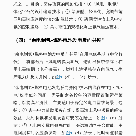
式之一。目前，需要攻克的问题包括：① “风电 ‒ 制氢”一
体化平台的设计建造技术；② 紧凑型、轻量化、宽调节范
围和高响应速度的海水制氢技术；③ 离网柔性海上风电制
氢的控制策略；④ 高可靠性的规模化海上氢气输运技术。
（四） “余电制氢+燃料电池发电反向并网”
“余电制氢+燃料电池发电反向并网”在用电低谷期（电价较
低），将部分海上风电转换为氢气，进而出售或储存；在
用电高峰期（电价较高），燃料电池消耗储存的氢气，生
产电力并反向并网，如
图1
（d）、（e）所示。
“余电制氢+燃料电池发电反向并网”技术路线存在“电 ‒ 氢 ‒
电”效率低的问题，需要制定各设备的容量配置和运行策
略，以提高经济性。主要适用于稳定的电力需求场景，包
括：① 参与电力辅助服务市场，提高海上风电项目的经济
效益，此时制氢和发电设备可安装在陆上，如
图1
（e）所
示；② 无电网支撑的孤岛供能、深远海油气平台供能、主
电网损坏时的应急保障，如
图1
（d）所示，此时制氢和发