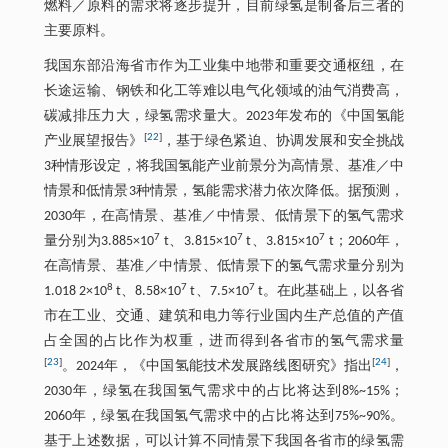
燃料／原料的需求将逐步提升，目前绿氢是制备后三者的
主要原料。
我国东部沿海省市作为工业集中地带和重要交通枢纽，在
长途运输、钢铁和化工等难以电气化领域的油气消费高，
碳减排压力大，绿氢需求量大。2023年发布的《中国氢能
[
22
]
产业展望报告》
，基于绿色紧迫、协调发展和安全挑战
3种情形设定，将我国氢能产业前景分为高情景、基准／中
情景和低情景3种情景，氢能需求潜力依次降低。据预测，
2030年，在高情景、基准／中情景、低情景下的氢气需求
7
7
7
量分别为3.885×10
t、3.815×10
t、3.815×10
t；2060年，
在高情景、基准／中情景、低情景下的氢气需求量分别为
8
7
7
1.018 2×10
t、8.58×10
t、7.5×10
t。在此基础上，以各省
市在工业、交通、建筑和电力等行业国内生产总值的产值
占全国的占比作为权重，进而得到各省市的氢气需求量
[
23
]
[
24
]
。2024年，《中国氢能技术发展路线图研究》指出
，
2030年，绿氢在我国氢气需求中的占比将达到8%~15%；
2060年，绿氢在我国氢气需求中的占比将达到75%~90%。
基于上述数据，可以计算不同情景下我国各省市的绿氢需