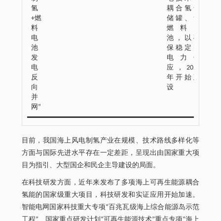
氢
耦合氢气
+燃
储罐、氢
料
燃料电
电
池，以确
池
保稳定的
发
电力供
电
应，2023
反
年开始建
向
设
并
网”
目前，我国海上风电制氢产业在规模、技术路线多样化等
方面与国际先进水平存在一定差距，呈现出由国家重大项
目为指引、大型国企和民企主导建设的局面。
在科技研发方面，近年来发布了多项海上可再生能源耦合
氢能的国家级重大项目，科技研发和实证应用开始加速。
智能电网国家科技重大专项“百兆瓦级海上综合能源岛示范
工程”、国家重点研发计划“可再生能源技术”重点专项“海上