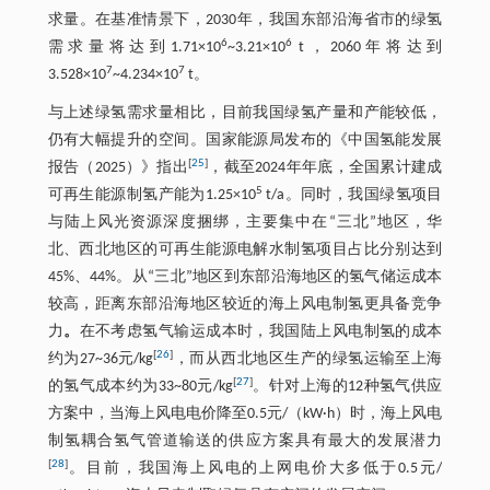
求量。在基准情景下，2030年，我国东部沿海省市的绿氢
6
6
需求量将达到1.71×10
~3.21×10
t，2060年将达到
7
7
3.528×10
~4.234×10
t。
与上述绿氢需求量相比，目前我国绿氢产量和产能较低，
仍有大幅提升的空间。国家能源局发布的《中国氢能发展
[
25
]
报告（2025）》指出
，截至2024年年底，全国累计建成
5
可再生能源制氢产能为1.25×10
t/a。同时，我国绿氢项目
与陆上风光资源深度捆绑，主要集中在“三北”地区，华
北、西北地区的可再生能源电解水制氢项目占比分别达到
45%、44%。从“三北”地区到东部沿海地区的氢气储运成本
较高，距离东部沿海地区较近的海上风电制氢更具备竞争
力
。
在不考虑氢气输运成本时，我国陆上风电制氢的成本
[
26
]
约为27~36元/kg
，而从西北地区生产的绿氢运输至上海
[
27
]
的氢气成本约为33~80元/kg
。针对上海的12种氢气供应
方案中，当海上风电电价降至0.5元/（kW·h）时，海上风电
制氢耦合氢气管道输送的供应方案具有最大的发展潜力
[
28
]
。目前，我国海上风电的上网电价大多低于0.5元/