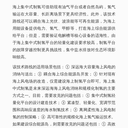
海上集中式制氢可借助现有油气平台或者自然岛屿，氢气
输运在大容量、长距离场景下更具经济性。此外，该技术
路线还可以耦合海上光伏、波浪能等可再生能源，为海上
用能设备提供电力、氢气、甲醇等，打造海上综合能源供
给平台；但是，需要验证电解槽等核心设备的适海性。由
于海上集中式制氢平台的轻量化建设要求较高，制氢平台
的故障穿越控制更具挑战性，集中盐水排放对生态环境影
响较高。
该技术路线的适用场景包括：① 深远海大容量海上风电的
消纳与送出；② 耦合海上综合能源岛开发；③ 针对现有
海上风电场的改造，仅需建设海上制氢平台即可。海上集
中式制氢是未来深远海海上风电消纳和规模化制氢的主要
方式之一。目前，需要攻克的问题包括：① 集中式制氢轻
量化平台的设计建造技术；② 紧凑型、轻量化、宽调节范
围和高响应速度的海水制氢技术；③ 离网柔性海上风电制
氢的控制策略；④ 高可靠性的规模化海上氢气输运技术。
如果建设综合能源岛，则需要攻克的问题还包括：① 高效