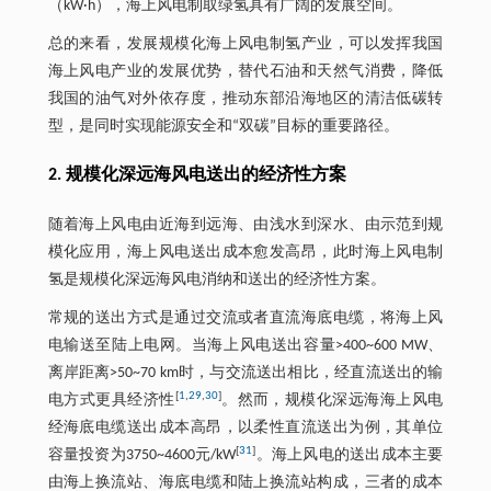
（kW·h），海上风电制取绿氢具有广阔的发展空间。
总的来看，发展规模化海上风电制氢产业，可以发挥我国
海上风电产业的发展优势，替代石油和天然气消费，降低
我国的油气对外依存度，推动东部沿海地区的清洁低碳转
型，是同时实现能源安全和“双碳”目标的重要路径。
2. 规模化深远海风电送出的经济性方案
随着海上风电由近海到远海、由浅水到深水、由示范到规
模化应用，海上风电送出成本愈发高昂，此时海上风电制
氢是规模化深远海风电消纳和送出的经济性方案。
常规的送出方式是通过交流或者直流海底电缆，将海上风
电输送至陆上电网。当海上风电送出容量>400~600 MW、
离岸距离>50~70 km时，与交流送出相比，经直流送出的输
[
1
,
29
,
30
]
电方式更具经济性
。然而，规模化深远海海上风电
经海底电缆送出成本高昂，以柔性直流送出为例，其单位
[
31
]
容量投资为3750~4600元/kW
。海上风电的送出成本主要
由海上换流站、海底电缆和陆上换流站构成，三者的成本