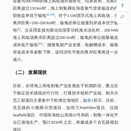
容量为300 MW的海上风电场开展研究，结果表明，当离岸
距离超过150 km时，海上制氢耦合海底氢气管道输送的内
[
2
,
34
]
部收益率优于输电
。对于1 GW漂浮式海上风电场，当
离岸距离>100~200 km时，输氢的单位能量到岸成本优于输
[
1
]
电
。当采用直接光驱动实现零功耗海水淡化时，200 MW
海上风电场离岸距离超过200 km时，输氢的单位能量输送
[
35
]
成本低于输电
。随着氢能产业发展，电解槽成本、输氢
管道成本等参数下降，该经济性平衡的离岸距离将进一步
减小。
（二） 发展现状
目前，全球海上风电制氢产业发展处于初期阶段，重点在
于验证技术路线的可行性，打通技术链和产业链。相关示
范工程项目主要集中于欧洲北海地区，如
表1
所示。目前，
兆瓦级的小规模示范项目，如荷兰PosHYdon项目、法国
Sealhyfe项目、中国珠海桂山风场31号风机 ‒ 制氢一体化平
台已落地生产。预计2030年之后，将建成多个吉瓦级规划
项目。