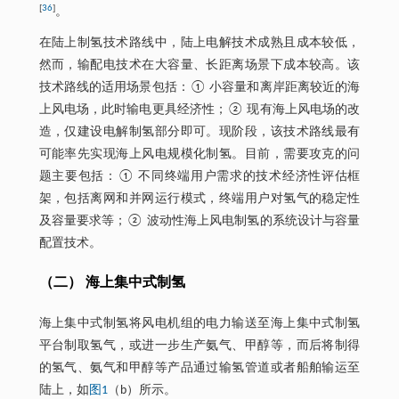
[
36
]
。
在陆上制氢技术路线中，陆上电解技术成熟且成本较低，
然而，输配电技术在大容量、长距离场景下成本较高。该
技术路线的适用场景包括：① 小容量和离岸距离较近的海
上风电场，此时输电更具经济性；② 现有海上风电场的改
造，仅建设电解制氢部分即可。现阶段，该技术路线最有
可能率先实现海上风电规模化制氢。目前，需要攻克的问
题主要包括：① 不同终端用户需求的技术经济性评估框
架，包括离网和并网运行模式，终端用户对氢气的稳定性
及容量要求等；② 波动性海上风电制氢的系统设计与容量
配置技术。
（二） 海上集中式制氢
海上集中式制氢将风电机组的电力输送至海上集中式制氢
平台制取氢气，或进一步生产氨气、甲醇等，而后将制得
的氢气、氨气和甲醇等产品通过输氢管道或者船舶输运至
陆上，如
图1
（b）所示。