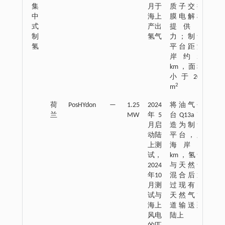
集
月于
质子交换
中
海上
膜电解槽
式
产出
提供电
制
氢气
力；制氢
氢
平台距海
岸约20
km，面积
小于200
2
m
荷
PosHYdon
—
1.25
2024
将油气平
兰
MW
年5
台Q13a改
月启
造为制氢
动陆
平台，距
上测
海岸13
试，
km，氢气
2024
与天然气
年10
混合后通
月测
过现有的
试与
天然气管
海上
道输送到
风电
陆上