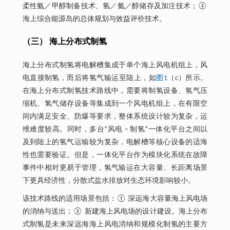
柔性氨／甲醇制备技术、氢／氨／醇储存及加注技术；②
海上综合能源岛的总体规划与效益评价技术。
（三） 海上分布式制氢
海上分布式制氢将电解槽集成于单个海上风电机组上，风
电直接制氢，而后将氢气输运至陆上，如
图1
（c）所示。
在海上分布式制氢技术路线中，需要将制氢设备、氢气压
缩机、氢气储存设备等集成到一个风电机组上，在有限空
间内满足安全、防爆等要求，整体系统设计较为复杂，运
维难度较高。同时，多台“风电 ‒ 制氢”一体化平台之间以
及到陆上的氢气运输较为复杂，电解槽等核心设备的适海
性也需要验证。但是，一体化平台作为模块化系统在故障
事件中相对更易于管理，氢气输运在大容量、长距离场景
下更具经济性，分散式盐水排放对生态环境影响较小。
该技术路线的适用场景包括：① 深远海大容量海上风电场
的消纳与送出；② 新建海上风电场的设计建设。海上分布
式制氢是未来深远海海上风电消纳和规模化制氢的主要方