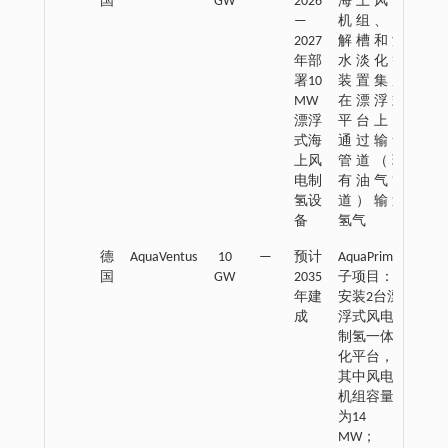
国
GW
2026
海上风电
—
机组、电
2027
解槽和海
年部
水淡化等
署10
装置集成
MW
在漂浮式
漂浮
平台上，
式海
通过输氢
上风
管道（现
电制
有油气管
氢设
道）输送
备
氢气
德
AquaVentus
10
—
预计
AquaPrimus
国
GW
2035
子项目：
年建
安装2台漂
成
浮式风电 ‒
制氢一体
化平台，
其中风电
机组容量
为14
MW；