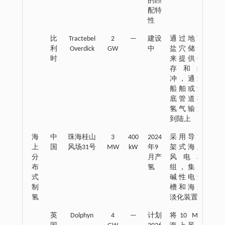
的匹
配特
性
比
Tractebel
2
—
建设
通过地下
利
Overdick
GW
中
盐穴储氢
时
来提供储
存和缓
冲，通过
船舶或海
底管道将
氢气输送
到陆上
海
中
珠海桂山
3
400
2024
采用导管
上
国
风场31号
MW
kW
年9
架式海上
分
月产
风电机
布
氢
组，集成
式
碱性电解
制
槽和海水
氢
淡化装置
英
Dolphyn
4
—
计划
将10 MW