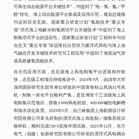
可再生综合能源平台关键技术”，均提到了“电 ‒ 氢 ‒ 氨／甲
醇”转化、海上综合能源平台集成及应用示范，规划总规模
均达到百兆瓦级。国家重点研发计划“氢能技术”重点专
项“浮式海上电解水制氢测试平台关键技术”中提到了海上
制氢浮式平台的适应性。国家重点研发计划“工程科学与综
合交叉”重点专项“深远海抗台型张力腿浮式风电与海上油
气融合开发关键技术研究与工程应用”中提到了海底油气管
道高效掺氢混输技术。
在示范应用方面，兆瓦级海上风电制氢平台进展相对较
快，吉瓦级工程项目持续推进中。2024年9月，由清华大学
深圳国际研究生院等单位研发的中国珠海桂山风场31号风
机 ‒ 制氢一体化平台顺利产氢，是亚洲首个工业级海上风
电制氢示范项目，搭载3 MW风电机组、400 kW碱性电解槽
和海水淡化装置。2025年5月，由三峡集团上海勘测设计研
究院有限公司牵头研制的漂浮式海上风电制／储氢系统试
验样机，顺利完成720 h实海环境试验。2025年12月，东方
电气（福建）创新研究院有限公司研发的漂浮式风电耦合