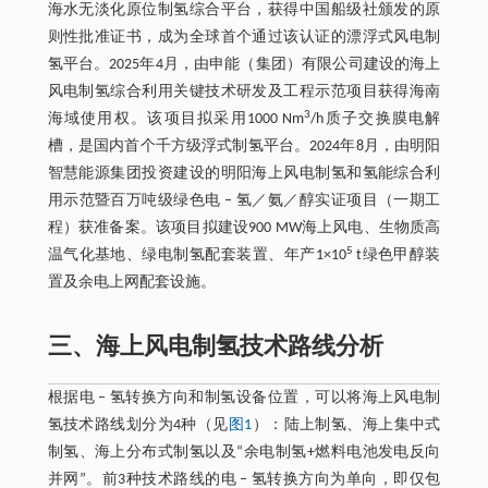
海水无淡化原位制氢综合平台，获得中国船级社颁发的原
则性批准证书，成为全球首个通过该认证的漂浮式风电制
氢平台。2025年4月，由申能（集团）有限公司建设的海上
风电制氢综合利用关键技术研发及工程示范项目获得海南
3
海域使用权。该项目拟采用1000 Nm
/h质子交换膜电解
槽，是国内首个千方级浮式制氢平台。2024年8月，由明阳
智慧能源集团投资建设的明阳海上风电制氢和氢能综合利
用示范暨百万吨级绿色电 ‒ 氢／氨／醇实证项目（一期工
程）获准备案。该项目拟建设900 MW海上风电、生物质高
5
温气化基地、绿电制氢配套装置、年产1×10
t绿色甲醇装
置及余电上网配套设施。
三、海上风电制氢技术路线分析
根据电 ‒ 氢转换方向和制氢设备位置，可以将海上风电制
氢技术路线划分为4种（见
图1
）：陆上制氢、海上集中式
制氢、海上分布式制氢以及“余电制氢+燃料电池发电反向
并网”。前3种技术路线的电 ‒ 氢转换方向为单向，即仅包