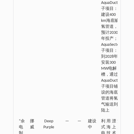
AquaDuctus
子项目：
建设400
km海底输
氢管道，
预计2030
年投产；
AquaSector
子项目：
到2028年
安装300
MW电解
槽，通过
AquaDuctus
子项目铺
设的海底
管道将氢
气输送到
陆上
“余
挪
Deep
—
—
建设
利用漂浮
电
威
Purple
中
式海上风
制
电技术，