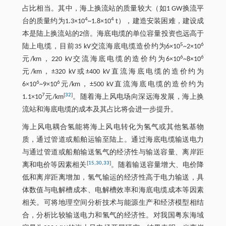
占比相当。其中，海上换流站的质量较大（如1 GW换流平
4
4
台的质量约为1.3×10
~1.8×10
t），建造安装困难，建设成
本是陆上换流站的2倍。海底电缆的单位容量投资也远高于
5
6
陆上电缆，目前35 kV交流海底电缆造价约为6×10
~2×10
6
6
元/km，220 kV交流海底电缆的造价约为6×10
~8×10
元/km，±320 kV或±400 kV直流海底电缆的造价约为
6
6
6×10
~9×10
元/km，±500 kV直流海底电缆的造价约为
7
[
32
]
1.1×10
元/km
。随着海上风电场向深远海发展，海上换
流站和海底电缆的成本及其占比将会进一步提升。
海上风电耦合氢能将海上风电转化为氢气或其他氢基物
质，通过管道或船舶运输至陆上。通过海底电缆输送电力
与通过管道或船舶输送氢气的经济性与输送容量、离岸距
[
15
,
30
,
33
]
离和电价等因素相关
。随着输送容量增大、电价降
低和离岸距离增加，氢气输运的经济性高于电力输送，具
体数值与电解槽成本、电解槽效率和海底电缆成本等因素
相关。可将地理空间分析技术与能源生产和经济模型相结
合，分析比较输送电力和氢气的经济性。对我国粤东海域