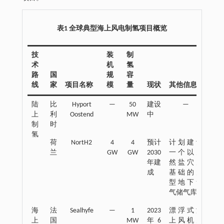
表1 全球典型海上风电制氢项目概览
技
装
制
术
机
氢
路
国
规
容
线
家
项目名称
模
量
现状
其他信息
陆
比
Hyport
—
50
建设
—
上
利
Oostend
MW
中
制
时
氢
荷
NortH2
4
4
预计
计划建设
兰
GW
GW
2030
一个以天
年建
然盐穴为
成
基础的大
型地下氢
气储气库
海
法
Sealhyfe
—
1
2023
漂浮式海
上
国
MW
年6
上风机为