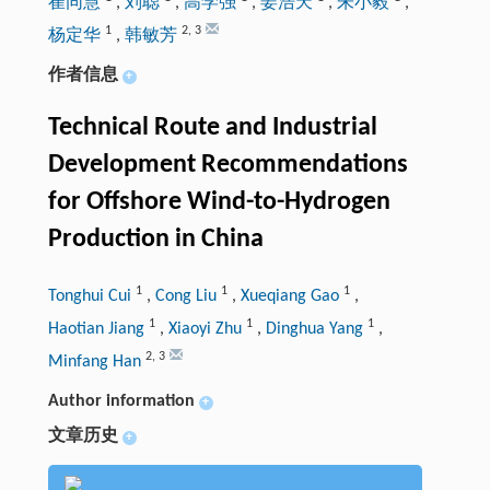
崔同慧
,
刘聪
,
高学强
,
姜浩天
,
朱小毅
,
1
2
,
3
杨定华
,
韩敏芳
作者信息
+
Technical Route and Industrial
Development Recommendations
for Offshore Wind-to-Hydrogen
Production in China
1
1
1
Tonghui Cui
,
Cong Liu
,
Xueqiang Gao
,
1
1
1
Haotian Jiang
,
Xiaoyi Zhu
,
Dinghua Yang
,
2
,
3
Minfang Han
Author information
+
文章历史
+