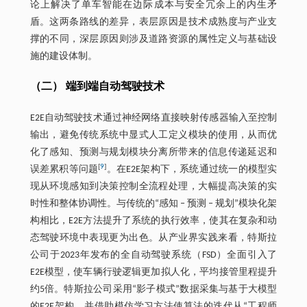
论上解决了单车智能在边际成本与安全冗余上的内生矛
盾。这两条路线的差异，表层原因是技术成熟度与产业支
撑的不同，深层原因则涉及道路资源的属性定义与基础设
施的建设体制。
（二） 端到端自动驾驶技术
E2E自动驾驶技术通过神经网络直接映射传感器输入至控制
输出，避免传统系统中显式人工定义模块的使用，从而优
化了感知、预测与规划模块分离所带来的信息传递延迟和
[
9
]
误差累积等问题
。在E2E架构下，系统通过统一的模型实
现从环境感知到决策控制全流程处理，大幅提高决策的实
时性和整体协调性。与传统的“感知 ‒ 预测 ‒ 规划”模块化架
构相比，E2E方法提升了系统的执行效率，使其在复杂和动
态驾驶环境中表现更为出色。从产业界实践来看，特斯拉
公司于2023年发布的全自动驾驶系统（FSD）全面引入了
E2E模型，使车辆行驶逻辑更加拟人化，平均接管里程提升
约5倍。特斯拉公司采用“影子模式”数据采集与基于大模型
的E2E架构，并借助模仿学习方法使算法的迭代从“工程师