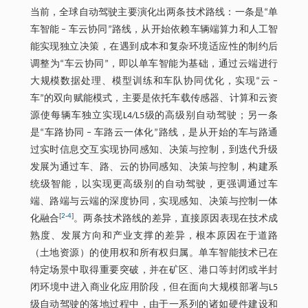
当前，全球自动驾驶主要演化出两条技术路线：一条是“单
车智能 ‒ 车云协同”路线，从开始依赖车辆端算力和人工智
能实现独立决策，在遇到成本和复杂环境适应性的制约后
调整为“车云协同”，即以单车智能为基础，通过云端进行
大规模数据处理、模型训练和车队协同优化，实现“云 ‒
车”的双向赋能模式，主要是依托车载传感器、计算和云资
源使每辆车独立实现L4/L5级的高级别自动驾驶；另一条
是“车路协同 ‒ 车路云一体化”路线，是从开始的车与路通
过实时信息交互实现协同感知、决策与控制，到迭代升级
发展为通过车、路、云的协同感知、决策与控制，构建系
统级智能，以实现更高级别的自动驾驶，更强调通过车
端、路端与云端的深度协同，实现感知、决策与控制一体
[
2
-
4
]
化融合
。两条技术路线的差异，直接原因表现在技术成
熟度、发展方向和产业支撑的差异，根本原因在于道路
（土地资源）的使用权和所有权归属。单车智能技术已在
特定场景中取得重要突破，并在矿区、港口等封闭或半封
闭环境中进入商业化应用阶段，但在面向大规模部署与L5
级自动驾驶的落地过程中，由于一系列的诸如硬件建设和