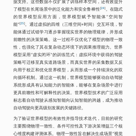
据支持。这些数据不仅扩展了训练样本空间，还有效提升
[
24
]
了模型在长尾场景中的泛化能力和安全鲁棒性
。在隐式
的世界模型应用方面，世界模型赋予智能体“空间智
[
25
]
能”
。通过虚拟的四维（三维空间+时间）交互环境，智
能体通过试错学习逐步掌握现实世界的物理规律，并形成
前瞻性的决策策略。这一过程不仅优化了模型的物理一致
性，也强化了其在复杂动态环境下的因果推理能力。世界
模型采用“虚实闭环”的训练范式：虚拟环境中获得的驾驶
策略可迁移至真实道路场景，而真实世界的采集数据又反
向用于校正和优化世界模型，从而形成一个持续演化的双
向循环机制。通过这一机制，世界模型能够驱动自动驾驶
系统形成具有认知能力的智能体，能够在复杂场景中进行
更具前瞻性和可解释性的决策。世界模型技术的广泛应用
标志着自动驾驶从感知智能向认知智能的跨越，成为推动
自动驾驶向更高级别发展的关键路径。
为了验证世界模型的有效性并指导技术迭代，目前的研究
主要围绕物理一致性、条件可控性及下游决策增益三个核
心维度构建评测体系。物理一致性旨在解决生成场景“视觉