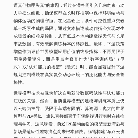
逼真但物理失真”的难题，通过在潜空间引入几何约束与动
力学损失函数，确保模型在长时序推演中保持环境结构与
物体运动的物理守恒。在此基础上，条件可控性重点突破
单一场景生成的局限，通过文本描述或动作指令实现对生
成场景的细粒度控制，从而低成本地构建极端天气与长尾
事故数据，有效缓解训练样本的稀缺性。最终，下游决策
增益作为评价世界模型应用价值的终极指标，不再局限于
图像质量评分，而是重点考察其作为“数字训练场”（显
式）或“认知能力的摇篮”（隐式）时，能否显著提升下游
规划控制模块在真实复杂动态环境下的泛化能力与安全鲁
棒性。
世界模型技术被视为解决自动驾驶数据稀缺性与认知能力
短板的关键。然而，当前世界模型的建模与训练本质上仍
以云端为主导。受限于车端有限的计算资源，庞大的世界
模型与VLA类似，难以直接部署于车辆终端进行实时在线推
理与学习。这意味着，前述E2E架构面临的模型更新滞后与
新场景适应性差等痛点尚未根本解决。亟需构建“车路云协