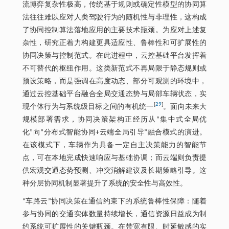
流博弈复杂性极高，传统基于规则或确定性模型的协同算
法往往难以应对人类驾驶行为的随机性与非理性，这构成
了协同控制算法落地应用的主要技术瓶颈。为应对上述复
杂性，研究正着力构建更具适应性、鲁棒性和可扩展性的
协同决策与控制范式。在此进程中，云控基础平台发挥着
不可替代的枢纽作用。这类新范式不再局限于静态规则或
预设策略，而是强调在高度动态、部分可观测的环境中，
通过云控基础平台融合全局交通态势与局部车辆状态，实
[
29
]
现个体行为与系统级目标之间的有机统一
。面向未来大
规模部署需求，协同决策架构正经历从“集中式全局优
化”向“分布式智能协同+云端全局引导”融合模式的演进。
在该模式下，车辆作为具备一定自主决策能力的智能节
点，可在本地完成快速响应与基础协调；而云端则负责提
供宏观交通态势预测、冲突消解建议及长期策略引导。这
种分层协同机制显著提升了系统的安全性与高效性。
“车路云”协同决策在通信约束下的系统鲁棒性保障：随着
参与协同的交通实体数量持续增长，通信资源日益成为制
约系统可扩展性的关键瓶颈。在带宽有限、时延敏感的实