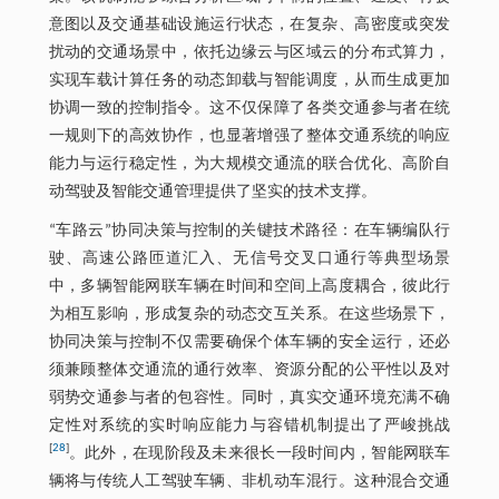
意图以及交通基础设施运行状态，在复杂、高密度或突发
扰动的交通场景中，依托边缘云与区域云的分布式算力，
实现车载计算任务的动态卸载与智能调度，从而生成更加
协调一致的控制指令。这不仅保障了各类交通参与者在统
一规则下的高效协作，也显著增强了整体交通系统的响应
能力与运行稳定性，为大规模交通流的联合优化、高阶自
动驾驶及智能交通管理提供了坚实的技术支撑。
“车路云”协同决策与控制的关键技术路径：在车辆编队行
驶、高速公路匝道汇入、无信号交叉口通行等典型场景
中，多辆智能网联车辆在时间和空间上高度耦合，彼此行
为相互影响，形成复杂的动态交互关系。在这些场景下，
协同决策与控制不仅需要确保个体车辆的安全运行，还必
须兼顾整体交通流的通行效率、资源分配的公平性以及对
弱势交通参与者的包容性。同时，真实交通环境充满不确
定性对系统的实时响应能力与容错机制提出了严峻挑战
[
28
]
。此外，在现阶段及未来很长一段时间内，智能网联车
辆将与传统人工驾驶车辆、非机动车混行。这种混合交通