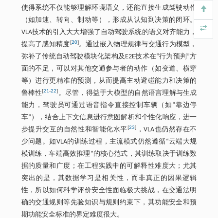
使得系统不仅能够理解环境语义，还能直接生成驾驶动作
（如加速、转向、制动等），形成从认知到决策的闭环。
VLA技术的引入大大增强了自动驾驶系统的语义对齐能力，
[
20
]
提高了感知精度
。通过嵌入物理规律与交通行为模型，
弥补了传统自动驾驶模块化架构及E2E技术在“行为预判”方
面的不足，可以对其他交通参与者的动作（如变道、横穿
等）进行更精准的预测，从而提高主动避碰能力和决策的
[
21
-
22
]
鲁棒性
。尽管，得益于大模型的自然语言理解与生成
能力，驾驶员可通过语音指令直接控制车辆（如“靠边停
车”），结合上下文信息进行意图解析和个性化响应，进一
[
23
]
步提升交互的自然性和智能化水平
，VLA也仍然存在不
少问题。如VLA的训练过程，主流模式仍然遵循“云端大规
模训练，车端高效推理”的核心范式，其训练取决于训练数
据的质量和广度；在工程实践中的可解释性难度大；尤其
突出的是，其数据学习是相关性，而非真正的因果逻辑
性，所以如何科学评价安全性面临极大挑战，在交通法明
确的交通规则等先验知识与规则约束下，其功能安全和预
期功能安全标准的界定难度很大。