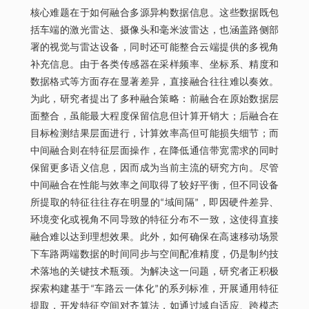
核心难题在于如何融合多源异构数据信息。这些数据既包
括车端的激光雷达、摄像头和毫米波雷达，也涵盖路侧部
署的视觉与雷达设备，同时还可能整合云端提供的多视角
补充信息。由于各类传感器在采样频率、坐标系、精度和
数据格式等方面存在显著差异，直接融合往往难以奏效。
为此，研究者提出了多种融合策略：前融合在原始数据层
面整合，虽能最大程度保留信息但计算开销大；后融合在
目标检测结果层面进行，计算效率高但可能损失细节；而
中间融合则在特征层面操作，在降低通信带宽需求的同时
保留更多语义信息，因而成为当前主流的研究方向。尽管
中间融合在性能与效率之间取得了较好平衡，但不同设备
所提取的特征往往存在明显的“域间隔”，即因硬件差异、
环境变化或视角不同导致的特征分布不一致，这使得直接
融合难以达到理想效果。此外，如何确保在高速移动场景
下车路两端数据的时间同步与空间配准精度，仍是制约技
术落地的关键技术瓶颈。为解决这一问题，研究者正积极
探索构建基于“车路云一体化”的系列标准，开展通用特征
提取，开发特征空间对齐算法，如通过域自适应、跨模态