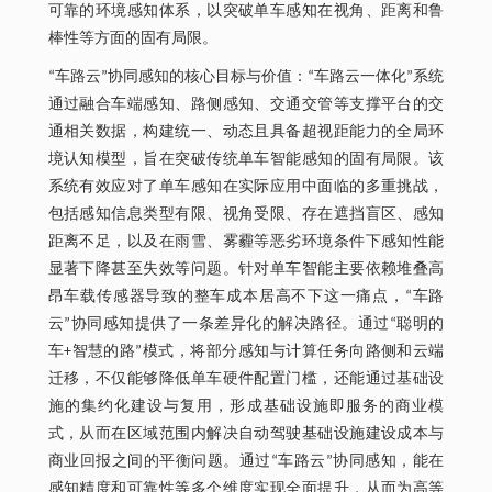
可靠的环境感知体系，以突破单车感知在视角、距离和鲁
棒性等方面的固有局限。
“车路云”协同感知的核心目标与价值：“车路云一体化”系统
通过融合车端感知、路侧感知、交通交管等支撑平台的交
通相关数据，构建统一、动态且具备超视距能力的全局环
境认知模型，旨在突破传统单车智能感知的固有局限。该
系统有效应对了单车感知在实际应用中面临的多重挑战，
包括感知信息类型有限、视角受限、存在遮挡盲区、感知
距离不足，以及在雨雪、雾霾等恶劣环境条件下感知性能
显著下降甚至失效等问题。针对单车智能主要依赖堆叠高
昂车载传感器导致的整车成本居高不下这一痛点，“车路
云”协同感知提供了一条差异化的解决路径。通过“聪明的
车+智慧的路”模式，将部分感知与计算任务向路侧和云端
迁移，不仅能够降低单车硬件配置门槛，还能通过基础设
施的集约化建设与复用，形成基础设施即服务的商业模
式，从而在区域范围内解决自动驾驶基础设施建设成本与
商业回报之间的平衡问题。通过“车路云”协同感知，能在
感知精度和可靠性等多个维度实现全面提升，从而为高等