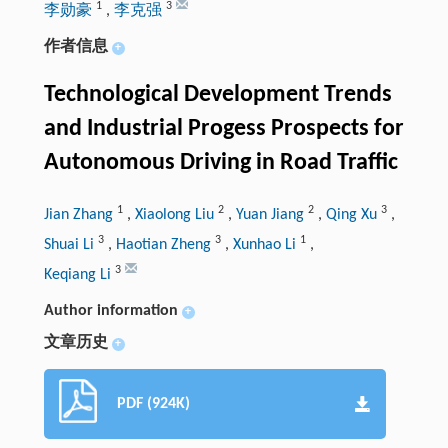
1
3
李勋豪
,
李克强
作者信息
+
Technological Development Trends
and Industrial Progess Prospects for
Autonomous Driving in Road Traffic
1
2
2
3
Jian Zhang
,
Xiaolong Liu
,
Yuan Jiang
,
Qing Xu
,
3
3
1
Shuai Li
,
Haotian Zheng
,
Xunhao Li
,
3
Keqiang Li
Author information
+
文章历史
+
PDF (924K)