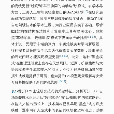
的离线更新”过渡到“车云协同的自动迭代”模式。在学术界
[
10
]
方面，上海人工智能实验室提出的UniAD模型
在研究层
面成功实现感知、预测与规划模块的深度融合，推动了E2E
自动驾驶技术的学术进展，为行业应用夯实了基础。尽管
E2E架构在结构简洁性和计算效率上具有显著优势，但主
[
11
-
13
]
流“车端采集、云端训练”模式下仍面临严峻挑战
。具
体来说，受限于车端的算力，车辆难以实时学习新场景，
往往需要以暴露安全风险为代价收集长尾数据，经由漫长
[
14
-
15
]
的云端闭环才能实现模型更新
。此外，这种“黑盒模
式”在推理透明度上也存在天然局限。近期，扩散模型与大
语言模型等生成式技术的引入，不仅为解决稀缺场景的数
据生成难题提供了可能，也为提升E2E模型场景理解与决策
[
16
-
17
]
可解释性提供了新的解决思路
。
表1
对比了E2E主流研究范式的关键特征。分析可知，E2E自
动驾驶技术正经历从“数据拟合”向“认知推理”的范式跃迁。
在输入／输出形式上，技术架构已从早期“黑盒”式的直接
映射，逐步向引入显式中间表征的模块化架构演进，以突