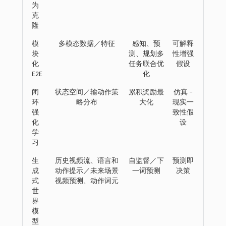
为
克
隆
模
多模态数据／特征
感知、预
可解释
块
测、规划多
性增强
化
任务联合优
假设
E2E
化
闭
状态空间／输动作策
累积奖励最
仿真 ‒
环
略分布
大化
现实一
强
致性假
化
设
学
习
生
历史视频流、语言和
自监督／下
预测即
成
动作提示／未来场景
一词预测
决策
式
视频预测、动作词元
世
界
模
型