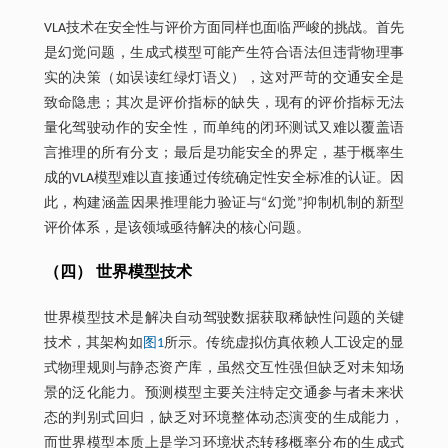
VLA技术在安全性与评价方面同样也面临严峻的挑战。首先
是幻觉问题，生成式模型可能产生符合语法但违背物理事
实的决策（如误读红绿灯语义），这对严苛的交通安全是
致命隐患；其次是评价指标的缺失，现有的评价指标无法
量化驾驶动作的安全性，而单纯的闭环测试又难以覆盖语
言推理的所有分支；最后是功能安全的界定，基于概率生
成的VLA模型难以直接通过传统确定性安全标准的认证。因
此，构建涵盖因果推理能力验证与“幻觉”抑制机制的新型
评价体系，是该领域亟待解决的核心问题。
（四） 世界模型技术
世界模型技术是解决自动驾驶数据获取稀缺性问题的关键
技术，其架构如
图1
所示。传统虚拟仿真依赖人工设定的显
式物理规则与静态资产库，虽然交互性强但缺乏对未知场
景的泛化能力。预测模型主要关注特定交通参与者未来状
态的判别式回归，缺乏对环境整体动态演变的生成能力，
而世界模型本质上是学习环境状态转移概率分布的生成式