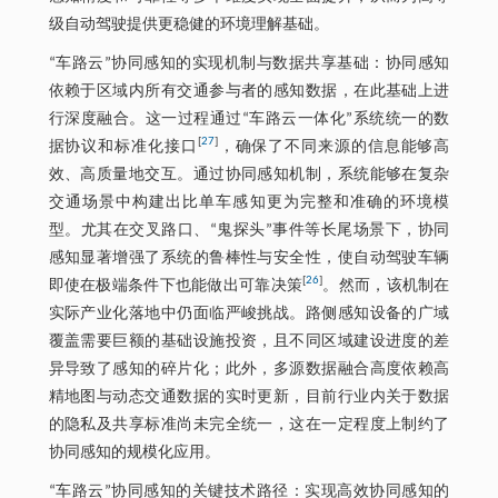
级自动驾驶提供更稳健的环境理解基础。
“车路云”协同感知的实现机制与数据共享基础：协同感知
依赖于区域内所有交通参与者的感知数据，在此基础上进
行深度融合。这一过程通过“车路云一体化”系统统一的数
[
27
]
据协议和标准化接口
，确保了不同来源的信息能够高
效、高质量地交互。通过协同感知机制，系统能够在复杂
交通场景中构建出比单车感知更为完整和准确的环境模
型。尤其在交叉路口、“鬼探头”事件等长尾场景下，协同
感知显著增强了系统的鲁棒性与安全性，使自动驾驶车辆
[
26
]
即使在极端条件下也能做出可靠决策
。然而，该机制在
实际产业化落地中仍面临严峻挑战。路侧感知设备的广域
覆盖需要巨额的基础设施投资，且不同区域建设进度的差
异导致了感知的碎片化；此外，多源数据融合高度依赖高
精地图与动态交通数据的实时更新，目前行业内关于数据
的隐私及共享标准尚未完全统一，这在一定程度上制约了
协同感知的规模化应用。
“车路云”协同感知的关键技术路径：实现高效协同感知的