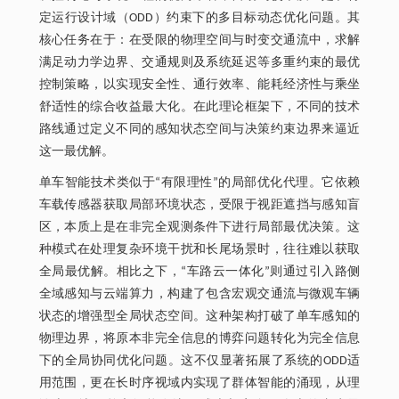
定运行设计域（ODD）约束下的多目标动态优化问题。其
核心任务在于：在受限的物理空间与时变交通流中，求解
满足动力学边界、交通规则及系统延迟等多重约束的最优
控制策略，以实现安全性、通行效率、能耗经济性与乘坐
舒适性的综合收益最大化。在此理论框架下，不同的技术
路线通过定义不同的感知状态空间与决策约束边界来逼近
这一最优解。
单车智能技术类似于“有限理性”的局部优化代理。它依赖
车载传感器获取局部环境状态，受限于视距遮挡与感知盲
区，本质上是在非完全观测条件下进行局部最优决策。这
种模式在处理复杂环境干扰和长尾场景时，往往难以获取
全局最优解。相比之下，“车路云一体化”则通过引入路侧
全域感知与云端算力，构建了包含宏观交通流与微观车辆
状态的增强型全局状态空间。这种架构打破了单车感知的
物理边界，将原本非完全信息的博弈问题转化为完全信息
下的全局协同优化问题。这不仅显著拓展了系统的ODD适
用范围，更在长时序视域内实现了群体智能的涌现，从理