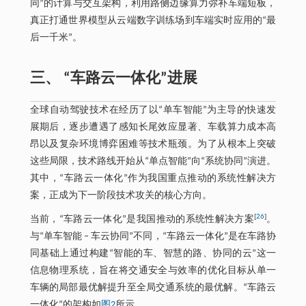
同”的计算与交互架构，利用路侧边缘算力弥补车端短板，
真正打通世界模型从云端数字训练场到车端实时应用的“最
后一千米”。
三、 “车路云一体化”进展
全球自动驾驶技术在经历了以“单车智能”为主导的快速发
展期后，逐步遭遇了感知长尾效应显著、车载算力成本高
昂以及复杂环境博弈困难等技术瓶颈。为了从根本上突破
这些局限，技术路线开始从“单点智能”向“系统协同”演进。
其中，“车路云一体化”作为我国重点推动的系统性解决方
案，正成为下一阶段技术攻关的核心方向。
[
26
]
当前，“车路云一体化”是我国推动的系统性解决方案
。
与“单车智能 ‒ 车云协同”不同，“车路云一体化”是在车路协
同基础上通过构建“智能的车、智慧的路、协同的云”这一
信息物理系统，旨在将交通安全与效率的优化目标从单一
车辆的局部最优解提升至全局交通系统的最优解。“车路云
一体化”的架构如
图2
所示。