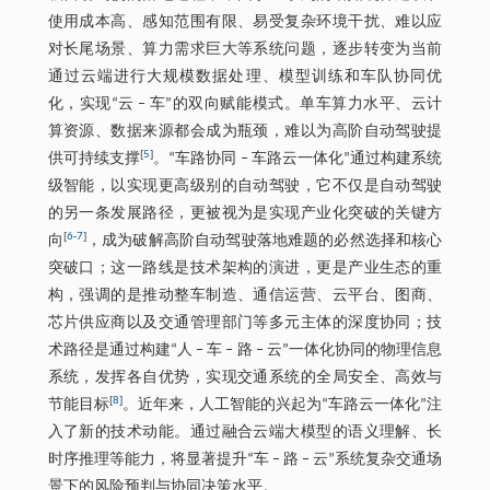
使用成本高、感知范围有限、易受复杂环境干扰、难以应
对长尾场景、算力需求巨大等系统问题，逐步转变为当前
通过云端进行大规模数据处理、模型训练和车队协同优
化，实现“云 ‒ 车”的双向赋能模式。单车算力水平、云计
算资源、数据来源都会成为瓶颈，难以为高阶自动驾驶提
[
5
]
供可持续支撑
。“车路协同 ‒ 车路云一体化”通过构建系统
级智能，以实现更高级别的自动驾驶，它不仅是自动驾驶
的另一条发展路径，更被视为是实现产业化突破的关键方
[
6
-
7
]
向
，成为破解高阶自动驾驶落地难题的必然选择和核心
突破口；这一路线是技术架构的演进，更是产业生态的重
构，强调的是推动整车制造、通信运营、云平台、图商、
芯片供应商以及交通管理部门等多元主体的深度协同；技
术路径是通过构建“人 ‒ 车 ‒ 路 ‒ 云”一体化协同的物理信息
系统，发挥各自优势，实现交通系统的全局安全、高效与
[
8
]
节能目标
。近年来，人工智能的兴起为“车路云一体化”注
入了新的技术动能。通过融合云端大模型的语义理解、长
时序推理等能力，将显著提升“车 ‒ 路 ‒ 云”系统复杂交通场
景下的风险预判与协同决策水平。