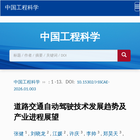
中国工程科学
中国工程科学
››
: 1 -13.
DOI:
中国工程科学
10.15302/J-SSCAE-
2026.01.003
道路交通自动驾驶技术发展趋势及
产业进程展望
1
2
2
3
3
3
张健
,
刘晓龙
,
江媛
,
许庆
,
李帅
,
郑昊天
,