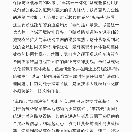
保障与路侧感知的区域，“车路云一体化”系统能够利用多
视角感知数据的汇聚与强大的算力优势，获得更具安全性
的决策与控制：无论是对时延极度敏感的“鬼探头”场景，
还是要超视距预警的道路塌方（弱时延）场景。尽管这一
优势并非全域环境皆能具备，但随着路侧道路交通基础设
施规模的扩大与车联网专网的逐步成熟，这种从微观到宏
观的全域协同优势将持续强化，最终实现个体体验与整体
[
2
]
效益的协同共赢
。然而，我们也必须正视从单车决策向
协同决策转型过程中面临的商业与法律挑战。虽然系统级
优化能带来整体效益，但如何量化并在商业上变现这种“系
统效率”，以及当协同决策导致事故时的责任归属与法律伦
理问题，目前尚处于探索阶段，是该技术大规模商业化前
必须跨越的非技术性门槛。
“车路云”协同决策与控制的实现机制及数据共享基础：区
别于传统依赖单车本地感知的决策模式，“车路云”协同系
统通过整合路侧设施、其他交通参与者及云端平台提供的
全局环境信息，构建起动态、协同且具备前瞻性的决策框
架。该机制能够综合分析区域内车辆的位置、速度、行驶