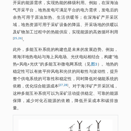
开采的能源需求，实现热能的梯级利用。例如，在深海油
气开采平台，地热发电可满足平台的电力需求，发电后的
余热可用于原油加热、生活供暖等；在深海矿产开采区
域，地热资源可用于采矿设备的降温、开采场地的供暖以
及矿物加工过程中的热能供应，实现能源的高效循环利用
[
25
,
26
]
。
此外，多能互补系统的构建也是未来的发展趋势。例如，
将海洋地热电站与海上风电场、光伏电站相结合，构建“地
热+风电+光伏”的多能互补微电网系统（见
图3
）。地热的
稳定性可以有效平抑风电和光伏的间歇性与波动性，提升
整个供电系统的可靠性和稳定性，同时降低对储能系统的
[
27
,
28
]
依赖，优化综合能源成本
。对于海洋矿产开采区域，
这种多能互补系统可以为采矿活动提供稳定、可靠的能源
保障，减少对化石能源的依赖，降低开采成本和碳排放
量。