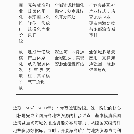
商
完善标准和
全域资源精细化
打造多能互补
业
政策体系，
勘查，划定规模
产业模式，培
化
实现商业化
化开发区块
育龙头企业；
推
转型，形成
覆盖南海岛礁
广
规模化产业
与东部沿海城
阶
集群
市群
段
规
建成千亿级
深远海EGS资源
全领域多场景
模
产业体系，
全域勘探，实现
应用，支撑海
化
成为能源体
资源全覆盖评估
洋强国、能源
发
系重要支
强国建设
展
柱，共采模
阶
式主流化
段
近期（2026—2030年）：示范验证阶段。这一阶段的核心
目标是完成全国海洋地热资源的初步详查，基本摸清我国
近海及重点海域的地热资源分布与潜力，构建国家级海洋
地热资源数据库。同时，开展海洋矿产与地热资源协同利