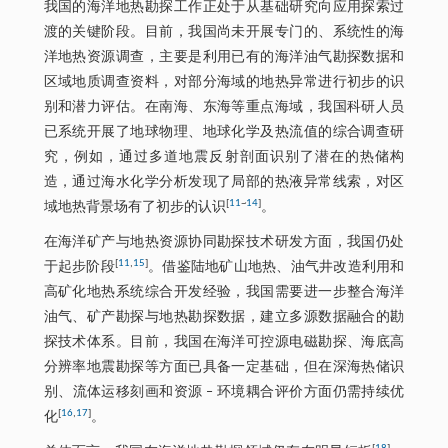
我国的海洋地热勘探工作正处于从基础研究向应用探索过
渡的关键阶段。目前，我国尚未开展专门的、系统性的海
洋地热资源调查，主要是利用已有的海洋油气勘探数据和
区域地质调查资料，对部分海域的地热异常进行初步的识
别和潜力评估。在南海、东海等重点海域，我国科研人员
已系统开展了地球物理、地球化学及热流值的综合调查研
究，例如，通过多道地震反射剖面识别了潜在的热储构
造，通过海水化学分析发现了局部的热液异常线索，对区
[
11
~
14
]
域地热背景场有了初步的认识
。
在海洋矿产与地热资源协同勘探技术研发方面，我国仍处
[
11
,
15
]
于起步阶段
。借鉴陆地矿山地热、油气井改造利用和
高矿化地热系统综合开发经验，我国需要进一步整合海洋
油气、矿产勘探与地热勘探数据，建立多源数据融合的勘
探技术体系。目前，我国在海洋可控源电磁勘探、海底高
分辨率地震勘探等方面已具备一定基础，但在深海热储识
别、流体运移刻画和资源 ‒ 环境耦合评价方面仍需持续优
[
16
,
17
]
化
。