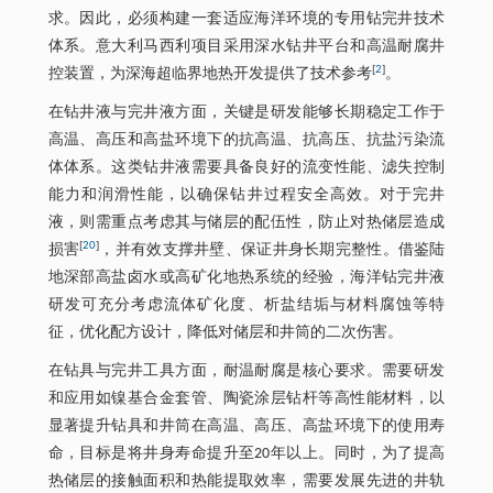
求。因此，必须构建一套适应海洋环境的专用钻完井技术
体系。意大利马西利项目采用深水钻井平台和高温耐腐井
[
2
]
控装置，为深海超临界地热开发提供了技术参考
。
在钻井液与完井液方面，关键是研发能够长期稳定工作于
高温、高压和高盐环境下的抗高温、抗高压、抗盐污染流
体体系。这类钻井液需要具备良好的流变性能、滤失控制
能力和润滑性能，以确保钻井过程安全高效。对于完井
液，则需重点考虑其与储层的配伍性，防止对热储层造成
[
20
]
损害
，并有效支撑井壁、保证井身长期完整性。借鉴陆
地深部高盐卤水或高矿化地热系统的经验，海洋钻完井液
研发可充分考虑流体矿化度、析盐结垢与材料腐蚀等特
征，优化配方设计，降低对储层和井筒的二次伤害。
在钻具与完井工具方面，耐温耐腐是核心要求。需要研发
和应用如镍基合金套管、陶瓷涂层钻杆等高性能材料，以
显著提升钻具和井筒在高温、高压、高盐环境下的使用寿
命，目标是将井身寿命提升至20年以上。同时，为了提高
热储层的接触面积和热能提取效率，需要发展先进的井轨