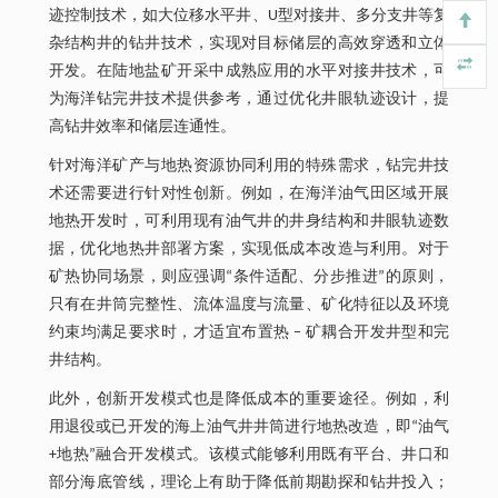
迹控制技术，如大位移水平井、U型对接井、多分支井等复
杂结构井的钻井技术，实现对目标储层的高效穿透和立体
开发。在陆地盐矿开采中成熟应用的水平对接井技术，可
为海洋钻完井技术提供参考，通过优化井眼轨迹设计，提
高钻井效率和储层连通性。
针对海洋矿产与地热资源协同利用的特殊需求，钻完井技
术还需要进行针对性创新。例如，在海洋油气田区域开展
地热开发时，可利用现有油气井的井身结构和井眼轨迹数
据，优化地热井部署方案，实现低成本改造与利用。对于
矿热协同场景，则应强调“条件适配、分步推进”的原则，
只有在井筒完整性、流体温度与流量、矿化特征以及环境
约束均满足要求时，才适宜布置热 ‒ 矿耦合开发井型和完
井结构。
此外，创新开发模式也是降低成本的重要途径。例如，利
用退役或已开发的海上油气井井筒进行地热改造，即“油气
+地热”融合开发模式。该模式能够利用既有平台、井口和
部分海底管线，理论上有助于降低前期勘探和钻井投入；