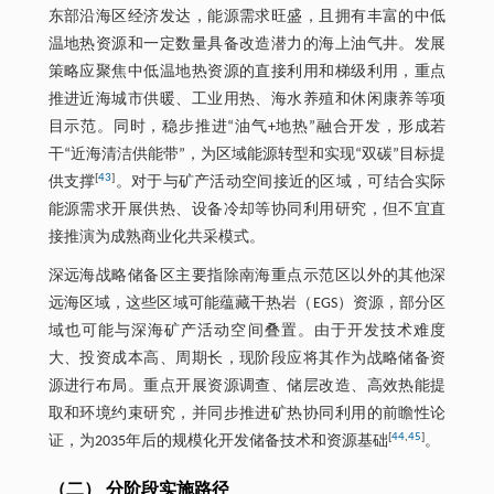
东部沿海区经济发达，能源需求旺盛，且拥有丰富的中低
温地热资源和一定数量具备改造潜力的海上油气井。发展
策略应聚焦中低温地热资源的直接利用和梯级利用，重点
推进近海城市供暖、工业用热、海水养殖和休闲康养等项
目示范。同时，稳步推进“油气+地热”融合开发，形成若
干“近海清洁供能带”，为区域能源转型和实现“双碳”目标提
[
43
]
供支撑
。对于与矿产活动空间接近的区域，可结合实际
能源需求开展供热、设备冷却等协同利用研究，但不宜直
接推演为成熟商业化共采模式。
深远海战略储备区主要指除南海重点示范区以外的其他深
远海区域，这些区域可能蕴藏干热岩（EGS）资源，部分区
域也可能与深海矿产活动空间叠置。由于开发技术难度
大、投资成本高、周期长，现阶段应将其作为战略储备资
源进行布局。重点开展资源调查、储层改造、高效热能提
取和环境约束研究，并同步推进矿热协同利用的前瞻性论
[
44
,
45
]
证，为2035年后的规模化开发储备技术和资源基础
。
（二） 分阶段实施路径