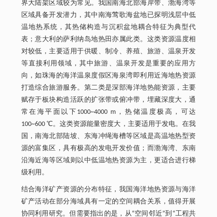
界大陆架区域较为常见。我国南海北部海岸带、渤海湾等
区域具备开发潜力，其中南海莺歌海盆地已探明浅层中低
温地热系统，其热储构造与沉积盆地耦合特征为典型代
表；意大利的萨利纳岛地热田亦属此类。这类资源温度相
对较低，主要适用于供暖、制冷、养殖、旅游、温泉开发
等直接利用领域，其中旅游、温泉开发是重要的应用方
向，如珠海的海洋温泉度假区海泉湾即利用近海地热资源
打造综合旅游服务。第二类是深部海洋地热能资源，主要
赋存于板块构造活跃的扩张带或俯冲带，埋藏深度大，通
常在海平面以下1000~4000 m，热储温度极高，可达
100~600 ℃。这类资源能量密度大，主要适用于发电。在我
国，南海北部陆坡、东海冲绳海槽等区域是高温地热型资
源的富集区，具有极高的发电开发价值；而渤海湾、东南
沿海近海等区域则以中低温地热资源为主，更适合进行梯
级利用。
结合海洋矿产资源的分布特征，我国海洋地热资源与海洋
矿产活动在部分海域具有一定的空间耦合关系，值得开展
协同利用研究。但需要指出的是，从“空间邻近”到“工程共