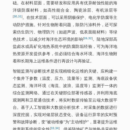
础。在材料层面，需要研发和应用具有优异耐蚀性能的海
洋级防腐材料，如高性能合金、陶瓷涂层、有机涂层等
[
30
,
31
]
。在技术层面，可以采用阴极保护、电化学防腐等主
动防护措施。针对生物附着问题，除防污涂料外，还可探
索仿生防污、物理防污（如超声波、低表面能材料）等绿
[
26
,
32
]
色技术，以减少对海洋生态环境的影响
。陆地深部高
盐卤水或高矿化地热系统中的防腐防垢经验，可为海洋地
热资源开发提供参考，但必须结合海水环境、海洋生物附
着和长期海上运维条件进行再设计与再验证。
智能监测与诊断技术是实现精细化运维的关键。应构建一
个集井下参数（温度、压力、流量等）监测、海底设备状
态监测、海洋环境（海流、波浪、温度等）监测于一体的
综合监测网络。通过在关键部位部署传感器，并利用海底
观测网和卫星通信技术，将实时数据传输至云端大数据平
台。基于人工智能和大数据分析技术，对采集的数据进行
深度挖掘，实现对储层状态变化、设备运行异常的实时预
警和故障诊断，变“被动维修”为“主动维护”，显著提升运维
[
33
,
34
]
效率和系统的安全性
。借鉴陆地矿产与地热共采的智