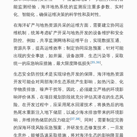
能监测经验，海洋地热系统的监测应注重多参数、实时
化、智能化，确保运维决策的科学性和及时性。
在海洋矿产与地热资源共采的运维方面，需要建立协同运
维机制，统筹考虑矿产开采与地热开发的设备维护和安全
防控。例如，共享监测网络和运维平台，实现数据互通、
资源共享，提高运维效率；制定协同应急预案，针对可能
出现的安全事故，如井漏、设备故障、生态污染等，采取
[
35
,
36
]
统一的应急响应措施，最大限度降低损失
。
生态安全防控技术是实现绿色开发的保障。海洋地热资源
开发可能会对局部海洋生态系统产生影响，如热污染、化
学物质排放、噪声干扰等。因此，必须建立严格的环境影
响评价体系，在项目规划阶段就充分评估其潜在的生态风
险。在开发过程中，应采用尾水回灌技术，将换热后的地
热尾水重新注入地下储层，以减少海水排放带来的环境影
[
37
,
38
]
响，并维持热储层的压力稳定
。同时，需要制定完善
的深海环境风险应急预案，并研发生态修复技术，一旦发
生意外，能够迅速采取措施，将对海洋生态的影响降至最