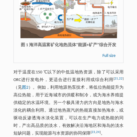
图 1 海洋高温富矿化地热流体“能源+矿产”综合开发
Full size
对于温度在150 ℃以下的中低温地热资源，除了可以采用
[
21
,
22
]
ORC进行发电外，更适合进行直接利用或综合利用
（见
图2
）。例如，利用地源热泵技术，将低位热能提升为
高位热能，用于近海城市的供暖和制冷，或为海水养殖提
供稳定的水温环境。另一个极具潜力的方向是地热与海水
淡化的耦合利用。通过地热蒸汽的热能直接加热海水，或
驱动反渗透海水淡化装置，可以在生产电力或热能的同
时，产出高品质的淡水，有效解决沿海地区和海岛的淡水
[
23
,
24
]
短缺问题，实现能源与水资源的协同保障
。