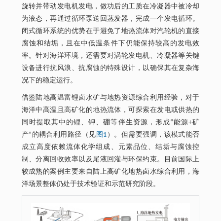
旋转并带动发电机发电，做功后的工质在冷凝器中被冷却
为液态，再通过循环泵送回蒸发器，完成一个发电循环。
闭式循环系统的优势在于避免了地热流体对汽轮机的直接
腐蚀和结垢，且在中低温条件下仍能保持较高的发电效
率。针对海洋环境，还需要对涡轮发电机、冷凝器等关键
设备进行抗风浪、抗腐蚀的特殊设计，以确保其在复杂海
况下的稳定运行。
借鉴陆地高温富锂卤水矿与地热资源综合利用经验，对于
海洋中高温且高矿化的地热流体，可探索在发电或供热的
同时提取其中的锂、钾、硼等伴生资源，形成“能源+矿
产”的耦合利用路径（见
图1
）。但需要强调，该模式能否
成立高度依赖流体化学组成、元素品位、结垢与腐蚀控
制、分离回收效率以及尾液回灌与环保约束。目前国际上
较成熟的案例主要来自陆上高矿化地热卤水综合利用，海
洋场景整体仍处于技术验证和示范研究阶段。