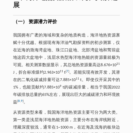
展
（一） 资源潜力评价
我国拥有广袤的海域和复杂的地质构造，海洋地热资源禀
赋十分优越。根据现有海洋油气勘探资料的初步测算，仅
在近海的渤海湾盆地、珠江口盆地、北部湾盆地和莺琼盆
地这四大盆地中，浅层水热型海洋地热能的资源量就极为
21
可观。相关测算数据显示，其总地热资源量高达8.676×10
11
[
7
]
J，折合标准煤约2.963×10
t
。若能实现有效开发，其潜
11
在的二氧化碳减排量可达7.885×10
t。即使仅开采其中的
9
1%，也能贡献约7.885×10
t的碳减排量，相当于我国2022
年碳排放总量的65%左右，展现出巨大的减碳潜力和环境效
[
8
,
9
]
益
。
从资源类型来看，我国海洋地热资源主要可分为两大类。
第一类是浅层海洋地热能资源，主要分布在海岸线附近，
埋藏深度较浅，通常在1~1000 m，在近海及浅海的板块边