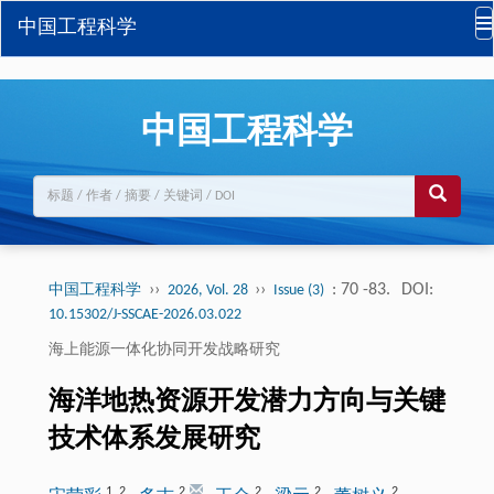
中国工程科学
中国工程科学
››
››
: 70 -83.
DOI:
中国工程科学
2026, Vol. 28
Issue (3)
10.15302/J-SSCAE-2026.03.022
海上能源一体化协同开发战略研究
海洋地热资源开发潜力方向与关键
技术体系发展研究
1
,
2
2
2
2
2