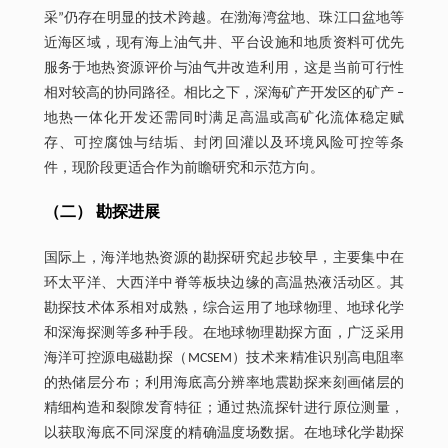
采”仍存在明显的技术跨越。在渤海湾盆地、珠江口盆地等
近海区域，现有海上油气井、平台设施和地质资料可优先
服务于地热资源评价与油气井改造利用，这是当前可行性
相对较高的协同路径。相比之下，深海矿产开发区的矿产 ‒
地热一体化开发还需同时满足高温或高矿化流体稳定赋
存、可控腐蚀与结垢、封闭回灌以及环境风险可控等条
件，现阶段更适合作为前瞻研究和示范方向。
（二） 勘探进展
国际上，海洋地热资源的勘探研究起步较早，主要集中在
环太平洋、大西洋中脊等板块边缘的高温热液活动区。其
勘探技术体系相对成熟，综合运用了地球物理、地球化学
和深海探测等多种手段。在地球物理勘探方面，广泛采用
海洋可控源电磁勘探（MCSEM）技术来精准识别高电阻率
的热储层分布；利用海底高分辨率地震勘探来刻画储层的
精细构造和裂隙发育特征；通过热流探针进行原位测量，
以获取海底不同深度的精确温度场数据。在地球化学勘探