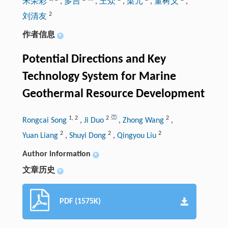
宋荣彩
,
多吉
,
王众
,
梁元
,
董树义
,
2
刘清友
作者信息
+
Potential Directions and Key
Technology System for Marine
Geothermal Resource Development
1
,
2
2
2
Rongcai Song
,
Ji Duo
,
Zhong Wang
,
2
2
2
Yuan Liang
,
Shuyi Dong
,
Qingyou Liu
Author information
+
文章历史
+
PDF (1575K)