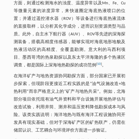
方面，则通过检测海水的浊度、温度异常以及Mn、Fe、Cu
等微量元素的浓度异常，来快速圈定海底热液喷口的位
置；并通过遥控潜水器（ROV）等设备进行海底热液流体
的直接取样，以分析其化学成分，进而识别资源类型与品
质。此外，自主水下航行器（AUV）、ROV等先进的深海探
测装备，搭载高精度传感器，能够实现对海底地形地貌及
热液活动区的高精度、全覆盖勘测。意大利的马西利项
目、墨西哥湾的热泉勘探以及东太平洋海隆的多个热液区
[
10
]
调查，都是国际上深海地热勘探的成功范例
。
在海洋矿产与地热资源协同勘探方面，部分国家已开展初
步探索，但现阶段更接近工程实践的是“油气设施改造+地
热利用”而非严格意义上的“矿产与地热共采”。例如，北海
部分项目依托现有油气井资料和平台设施开展地热评估与
改造试验，利用井筒、测井和温压资料降低勘探成本与风
险。该类实践说明：海洋地热与既有海洋工程设施协同开
发具有现实基础，但对于深海矿产区的矿热联产，仍需在
储层认识、工艺耦合与环境评价方面进一步验证。