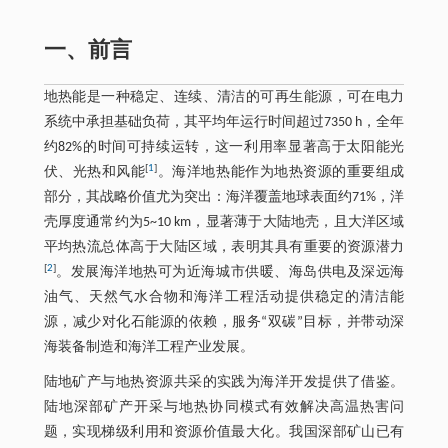
一、前言
地热能是一种稳定、连续、清洁的可再生能源，可在电力
系统中承担基础负荷，其平均年运行时间超过7350 h，全年
约82%的时间可持续运转，这一利用率显著高于太阳能光
[
1
]
伏、光热和风能
。海洋地热能作为地热资源的重要组成
部分，其战略价值尤为突出：海洋覆盖地球表面约71%，洋
壳厚度通常约为5~10 km，显著薄于大陆地壳，且大洋区域
平均热流总体高于大陆区域，表明其具有重要的资源潜力
[
2
]
。发展海洋地热可为近海城市供暖、海岛供电及深远海
油气、天然气水合物和海洋工程活动提供稳定的清洁能
源，减少对化石能源的依赖，服务“双碳”目标，并带动深
海装备制造和海洋工程产业发展。
陆地矿产与地热资源共采的实践为海洋开发提供了借鉴。
陆地深部矿产开采与地热协同模式有效解决高温热害问
题，实现梯级利用和资源价值最大化。我国深部矿山已有