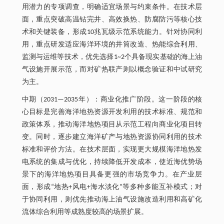
用潜力的专项调查，明确适宜场景与约束条件。在技术层
面，重点突破高温钻完井、高效换热、防腐防污等核心技
术和关键装备，形成10兆瓦级示范系统能力。针对协同利
用，重点研发适应海洋环境的井筒改造、热能综合利用、
监测与运维等技术，优先选择1~2个具备现实基础的海上油
气设施开展示范，而对矿热联产则以概念验证和中试研究
为主。
中期（2031—2035年）：商业化推广阶段。这一阶段的核
心目标是完善海洋地热资源开发利用的技术标准、规范和
政策体系，推动海洋地热项目从示范工程向商业化项目转
变。同时，逐步建立海洋矿产与地热资源协同利用的技术
标准和评价方法。在技术层面，实现更大规模海洋地热发
电系统的集成与优化，持续降低开发成本，使近海优势场
景下的海洋地热项目具备更强的市场竞争力。在产业层
面，形成“地热+风电+海水淡化”等多种多能互补模式；对
于协同利用，则优先推动海上油气设施改造利用和高矿化
流体综合利用等成熟度较高的场景扩展。