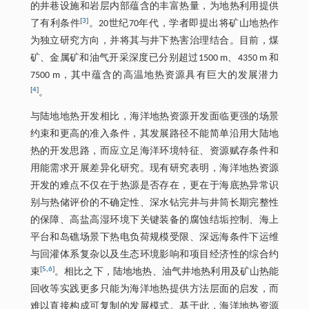
的井巷设施和岩层内部蕴含的丰富热量，为地热利用提供
[
3
]
了有利条件
。20世纪70年代，学者即提出将矿山地热作
为独立研究方向，并将其与井下热害治理结合。目前，煤
矿、金属矿和油气开采深度已分别超过1500 m、4350 m 和
7500 m，其中蕴含的高温地热资源具有巨大的发展潜力
[
4
]
。
与陆地地热开发相比，海洋地热资源开发面临更强的场景
约束和更高的准入条件，其发展路径不能简单沿用大陆地
热的开发思路，而应立足海洋环境特征、资源赋存条件和
用能需求开展差异化研究。现有研究表明，海洋地热资源
开发的难点不仅在于热源是否存在，更在于海底热异常识
别与热储评价的不确定性、深水钻完井与井筒长期完整性
的保障、高盐高湿环境下关键装备的腐蚀结垢控制、海上
平台和岛礁场景下热电负荷规模受限、深远海条件下运维
与回灌体系复杂以及生态环境影响和项目经济性的综合约
[
5
,
6
]
束
。相比之下，陆地地热、油气井地热利用及矿山热能
回收等实践更多只能为海洋地热提供方法层面的启发，而
难以直接构成可复制的发展模式。基于此，海洋地热资源