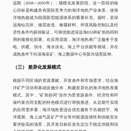
远期（2036—2050年）：规模化发展阶段。这一阶段的核
心目标是构建具有国际竞争力的海洋地热产业体系，使海
洋地热能成为我国新型能源体系的重要补充。届时，若深
远海钻完井、储层改造、耐腐材料、环境风险控制以及经
济性条件均获得验证，可择优推进深远海EGS和矿热协同利
用的规模化部署。在应用层面，海洋地热将广泛服务于发
电、供暖、供冷、海水淡化、海上平台供能等领域，并在
成熟条件下向深海采矿、海上数据中心等新兴场景延伸。
（三） 差异化发展模式
根据不同区域的资源禀赋、开发条件和市场需求，结合海
洋矿产活动和基础设施分布，构建差异化的海洋地热发展
模式。其中，“矿热协同”应作为受资源条件、经济性和环
保约束共同支配的特色模式进行审慎推进。从近期可实现
的应用需求看，海洋地热更适合优先服务于岛礁驻守、海
洋观测、海上油气及矿产平台等对能源连续性和供能安全
要求较高的场景，其开发目标应首先定位于稳定供能和综