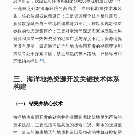
[
18
]
总体而言，我国在海洋地热勘探领域仍存在明显短板
：
一是缺乏针对深海环境的高精度、专用化勘探技术和装
备，核心传感器依赖进口；二是资源评价技术相对落后，
多源数据融合与三维地质建模能力不足，难以实现对储层
参数的动态定量评价；三是对南海等深远海区域高温地热
资源和深层干热岩资源的勘探广度与深度不足，资源情况
仍没有厘清；四是海洋矿产与地热协同开发的勘探理论和
方法尚处于探索阶段，缺乏成熟的技术路线、评价标准和
[
19
]
环境约束框架
。
三、海洋地热资源开发关键技术体系
构建
（一） 钻完井核心技术
海洋地热资源开发的钻完井作业面临着比陆地更为严苛的
技术挑战，主要包括高温高压的极端工况、海水的强腐蚀
性、复杂的海底地形与地质构造以及精确的井轨迹控制需