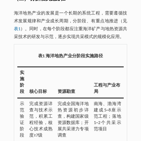
海洋地热产业的发展是一个长期的系统工程，需要遵循技
术发展规律和产业成长周期，分阶段、有重点地推进（见
表1
）。同时，在每个阶段都应注重海洋矿产与地热资源共
采技术的研发与示范，逐步实现共采模式的规模化应用。
表1 海洋地热产业分阶段实施路径
实
施
阶
工程与产业布
段
核心目标
资源勘查
局
示
完成资源详
完成全国海洋地
南海、渤海湾
范
查与技术示
热资源初步详
建成5~8座示
验
范，积累工
查，构建国家级
范工程；落地
证
程经验，核
资源数据库；开
1~2个共采示
阶
心技术成熟
展共采潜力专项
范项目
段
度≥7级
调查