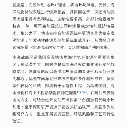
发思路，而应体现“地热+”理念，将地热与风电、光伏、海
洋能及储能系统进行统筹配置。其原因在于，深远海能源
需求通常具有负荷独立、连续性要求高、外部补给困难等
特点，单一可再生能源难以同时满足稳定性与经济性要
求。相比之下，地热在综合能源系统中更适合作为稳定底
座能源，与波动性能源及储能系统形成互补，从而提升深
远海场景下能源供应的安全性、灵活性和综合利用效率。
南海战略区是我国高温地热型海洋地热资源的重要富集
区，资源潜力大，同时也是我国海洋权益和资源开发的战
略要地。发展策略应以高温地热资源调查评价和示范开发
为核心，优先在南海北部陆坡等地质条件相对成熟、资源
条件较优的区域，部署若干示范性工程，为岛礁供能、海
[
41
,
42
]
水淡化和海上工程活动提供稳定能源
。在与油气设施
协同方面，可结合已开发油气田探索平台能源替代与余热
利用；至于深海矿产资源开发区的矿热联产，则宜作为前
瞻研究方向，重点开展资源匹配、环境风险和工艺可行性
验证。