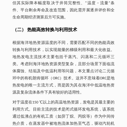
但其实际降本幅度取决于井筒完整性、“温度 ‒ 流量”条
件、平台剩余寿命及改造范围，因此需开展逐井评价和全
生命周期经济测算后方可实施。
（二） 热能高效转换与利用技术
根据海洋地热资源温度的不同，需要匹配不同的热能高效
转换与利用技术，以实现能量的梯级利用和最大化收益。
地热发电主流技术主要包括干蒸汽、闪蒸和二元循环三
类。考虑到海洋地热资源类型复杂，且部分场景下面临流
体腐蚀、结垢及中低温利用等问题，本文重点讨论二元循
环中的有机朗肯循环（ORC）技术。这并不意味着ORC是地
热发电的唯一主流方式，而是因为其在海洋中低温地热资
源及复杂流体条件下具有较好的适用性。
对于温度在150 ℃以上的高温地热资源，发电是其最主要的
利用方式。目前主流的技术是闭式循环发电系统，该系统
通过低沸点的有机工质（如异丁烷、丙烷等）作为中间传
热介质，在蒸发器中被地热流体加热至气态，驱动汽轮机