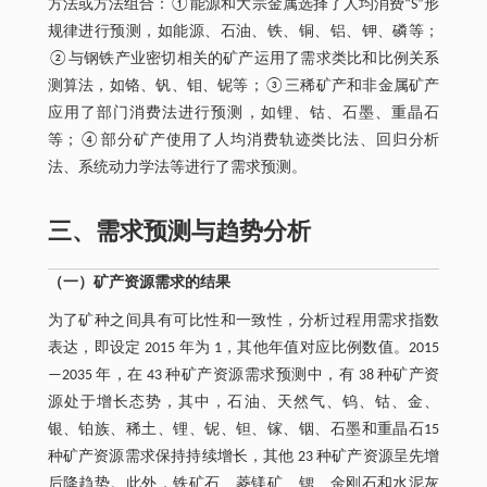
方法或方法组合：①能源和大宗金属选择了人均消费“S”形
规律进行预测，如能源、石油、铁、铜、铝、钾、磷等；
②与钢铁产业密切相关的矿产运用了需求类比和比例关系
测算法，如铬、钒、钼、铌等；③三稀矿产和非金属矿产
应用了部门消费法进行预测，如锂、钴、石墨、重晶石
等；④部分矿产使用了人均消费轨迹类比法、回归分析
法、系统动力学法等进行了需求预测。
三、需求预测与趋势分析
（一）矿产资源需求的结果
为了矿种之间具有可比性和一致性，分析过程用需求指数
表达，即设定 2015 年为 1，其他年值对应比例数值。2015
—2035 年，在 43 种矿产资源需求预测中，有 38 种矿产资
源处于增长态势，其中，石油、天然气、钨、钴、金、
银、铂族、稀土、锂、铌、钽、镓、铟、石墨和重晶石15
种矿产资源需求保持持续增长，其他 23 种矿产资源呈先增
后降趋势。此外，铁矿石、菱镁矿、锶、金刚石和水泥灰