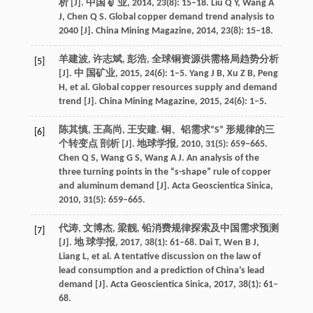
析 [J]. 中国 矿业, 2014, 23(8): 15–18. Liu Q Y, Wang A
J, Chen Q S. Global copper demand trend analysis to
2040 [J]. China Mining Magazine, 2014, 23(8): 15–18.
羊建波, 许志斌, 彭浩, 全球铜资源供需格局趋势分析
[5]
[J]. 中 国矿业, 2015, 24(6): 1–5. Yang J B, Xu Z B, Peng
H, et al. Global copper resources supply and demand
trend [J]. China Mining Magazine, 2015, 24(6): 1–5.
陈其慎, 王高尚, 王安建. 铜、铝需求“S” 形规律的三
[6]
个转变点 剖析 [J]. 地球学报, 2010, 31(5): 659–665.
Chen Q S, Wang G S, Wang A J. An analysis of the
three turning points in the “s-shape” rule of copper
and aluminum demand [J]. Acta Geoscientica Sinica,
2010, 31(5): 659–665.
代涛, 文博杰, 梁靓, 铅消费规律探索及中国需求预测
[7]
[J]. 地 球学报, 2017, 38(1): 61–68. Dai T, Wen B J,
Liang L, et al. A tentative discussion on the law of
lead consumption and a prediction of China’s lead
demand [J]. Acta Geoscientica Sinica, 2017, 38(1): 61–
68.