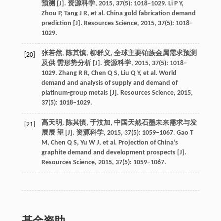
预测 [J]. 资源科学, 2015, 37(5): 1018–1029. Li P Y,
Zhou P, Tang J R, et al. China gold fabrication demand
prediction [J]. Resources Science, 2015, 37(5): 1018–
1029.
张若然, 陈其慎, 柳群义, 全球主要铂族金属需求预测
[20]
及供 需形势分析 [J]. 资源科学, 2015, 37(5): 1018–
1029. Zhang R R, Chen Q S, Liu Q Y, et al. World
demand and analysis of supply and demand of
platinum-group metals [J]. Resources Science, 2015,
37(5): 1018–1029.
高天明, 陈其慎, 于汶加, 中国天然石墨未来需求与发
[21]
展展 望 [J]. 资源科学, 2015, 37(5): 1059–1067. Gao T
M, Chen Q S, Yu W J, et al. Projection of China’s
graphite demand and development prospects [J].
Resources Science, 2015, 37(5): 1059–1067.