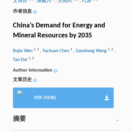
文博杰
,
陈毓川
,
王高尚
,
代涛
作者信息
+
China’s Demand for Energy and
Mineral Resources by 2035
1
,
2
1
1
,
2
Bojie Wen
,
Yuchuan Chen
,
Gaoshang Wang
,
1
,
2
Tao Dai
Author information
+
文章历史
+
PDF (431K)
摘要