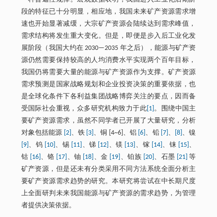
段的特征已十分明显，相应地，我国未来矿产资源需求增
速也开始显著减缓，大宗矿产资源会陆续达到需求峰值，
需求结构将发生重大变化。但是，即便是步入后工业化发
展阶段（我国大约在 2030—2035 年之后），能源与矿产资
源仍然需要保持较高的人均消费水平实现两个百年目标，
我国仍将需要大量的能源与矿产资源作为支撑。矿产资源
需求预测是国家战略规划和企业投资决策的重要依据，也
是全球化条件下各利益集团战略博弈关注的要点，因而备
受国际社会重视，众多研究机构致力于此
[1]
。围绕中国主
要矿产资源需求，虽然不同学者已开展了大量研究，分析
对象包括能源
[2]
、铁
[3]
、铜 [4~6]、铝
[6]
、铅
[7]
、
[8]
、镍
[9]
、钨
[10]
、锡
[11]
、锑
[12]
、镁
[13]
、镓
[14]
、铼
[15]
、
钴
[16]
、铬
[17]
、铀
[18]
、金
[19]
、铂族
[20]
、石墨
[21]
等
矿产资源，但是还未有分类采用不同方法系统全面分析主
要矿产资源需求趋势的研究。本研究将尝试在中长期尺度
上全面研判未来我国能源与矿产资源的需求趋势，为管理
者提供决策依据。