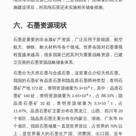
地东海水晶资源已经枯竭；三是我国矿产品储备的相关设
施建设滞后，对高纯石英还未实施相关储备措施。
六、石墨资源现状
石墨是重要的非金属矿产资源，广泛应用于新能源、航空
航天、钢铁、耐火材料等各个领域。世界各国对石墨重视
程度越来越高，很多国家已把其列为重要战略资源，已建
立完善的石墨资源战略储备体系。
石墨分为天然石墨与合成石墨，这里重点介绍天然石墨。
我国的石墨矿有晶质石墨和隐晶质石墨两种类型，查明石
8
墨矿产地 172 处，查明资源储量为 3×10
t，其中：晶质石
8
墨矿 140 处，查明资源储量为 2.65×10
t，占 88.33%；隐
7
晶质石墨矿 32 处，查明资源储量为 3.5×10
t，占
11.67%。晶质石墨矿主要分布在黑龙江、山西、四川等 20
个省区，隐晶质石墨主要分布在内蒙古、湖南、广东等 10
个省区。我国石墨储量一直居世界首位，占世界的 70% 以
上，是世界最大的石墨生产国、消费国、出口国。近年