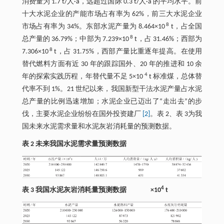
消费量为 1.7 t/人·a，远超过国际 0.3 t/人·a 的平均水平。前
十大水泥企业的产能市场占有率为 62%，前三大水泥企业
8
市场占有率为 34%。东部水泥产量为 8.464×10
t，占全国
8
总产量的 36.79%；中部为 7.239×10
t，占 31.46%；西部为
8
7.306×10
t，占 31.75%，西部产量比重逐年提高。在使用
替代燃料方面有近 30 年的跟踪国外、20 年的推进和 10 余
4
年的探索实践历程，年替代量不足 5×10
t 标准煤，总体替
代率不到 1%。21 世纪以来，我国新型干法水泥产量占水泥
总产量的比例迅速增加；水泥企业已迈出了“走出去”的步
伐，主要水泥企业纷纷在国外投资建厂
[2]
。表 2、表 3为我
国未来水泥需求量和水泥灰岩消耗量的预测数据。
表 2 未来我国水泥需求量预测数据
4
表 3 我国水泥灰岩消耗量预测数据 ×10
t