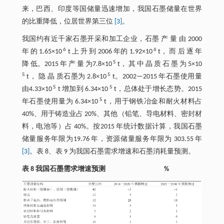
来，巴西、印度等国储量迅速增加，我国石墨储量在世界
的比重降低，位居世界第三位
[3]
。
我国约有近千家石墨开采和加工企业，石墨 产 量 由 2000
6
6
年 的 1.65×10
t 上 升 到 2006 年的 1.92×10
t， 而 后 逐 年
5
降 低。2015 年 产 量 为7.8×10
t， 其 中 晶 质 石 墨 为 5×10
5
5
t， 隐 晶 质石墨为 2.8×10
t。2002—2015 年石墨使用量
5
5
由4.33×10
t 增加到 6.34×10
t，总体处于增长态势。2015
5
年石墨使用量为 6.34×10
t，用于钢铁冶金和耐火材料占
40%、用于铸造业占 20%、其他（铅笔、导电材料、密封材
料，电池等）占 40%。按2015 年统计数据计算，我国石墨
储量服务年限为19.76 年，资源储量服务年限为 303.55 年
[3]
。表 8、表 9 为我国石墨需求增速和石墨消耗量预测。
表 8 我国石墨需求增速预测 %