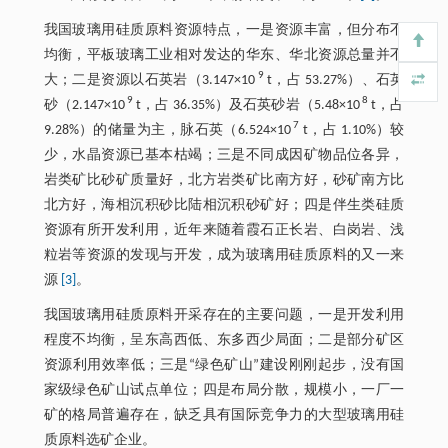
我国玻璃用硅质原料资源特点，一是资源丰富，但分布不
均衡，平板玻璃工业相对发达的华东、华北资源总量并不
9
大；二是资源以石英岩（3.147×10
t，占 53.27%）、石英
9
8
砂（2.147×10
t，占 36.35%）及石英砂岩（5.48×10
t，占
7
9.28%）的储量为主，脉石英（6.524×10
t，占 1.10%）较
少，水晶资源已基本枯竭；三是不同成因矿物品位各异，
岩类矿比砂矿质量好，北方岩类矿比南方好，砂矿南方比
北方好，海相沉积砂比陆相沉积砂矿好；四是伴生类硅质
资源有所开发利用，近年来随着霞石正长岩、白岗岩、浅
粒岩等资源的发现与开发，成为玻璃用硅质原料的又一来
源
[3]
。
我国玻璃用硅质原料开采存在的主要问题，一是开发利用
程度不均衡，呈东高西低、东多西少局面；二是部分矿区
资源利用效率低；三是“绿色矿山”建设刚刚起步，没有国
家级绿色矿山试点单位；四是布局分散，规模小，一厂一
矿的格局普遍存在，缺乏具有国际竞争力的大型玻璃用硅
质原料选矿企业。