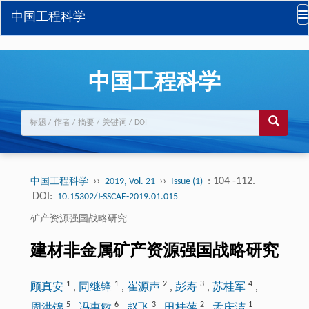
中国工程科学
中国工程科学
››
››
: 104 -112.
中国工程科学
2019, Vol. 21
Issue (1)
DOI:
10.15302/J-SSCAE-2019.01.015
矿产资源强国战略研究
建材非金属矿产资源强国战略研究
1
1
2
3
4
顾真安
,
同继锋
,
崔源声
,
彭寿
,
苏桂军
,
5
6
3
2
1
周洪锦
,
冯惠敏
,
赵飞
,
田桂萍
,
孟庆洁
,