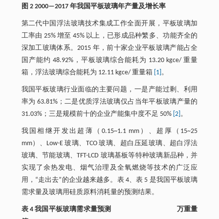
图 2 2000—2017 年我国平板玻璃年产量及增长率
第二代中国浮法玻璃技术集成工作全面开展，平板玻璃加
工率由 25% 增至 45% 以上，已形成品种繁多、功能齐全的
深加工玻璃体系。2015 年，前十家企业平板玻璃产能占全
国产能约 48.92%，平板玻璃综合能耗为 13.20 kgce/ 重量
箱，浮法玻璃综合能耗为 12.11 kgce/ 重量箱
[1]
。
我国平板玻璃行业面临的主要问题，一是产能过剩、利用
率为 63.81%；二是优质浮法玻璃仅占当年平板玻璃产量的
31.03%；三是规模前十的企业产能集中度不足 50%
[2]
。
我国相继开发出超薄（0.15~1.1 mm）、超厚（15~25
mm）、Low-E 玻璃、TCO 玻璃、超白压延玻璃、超白浮法
玻璃、节能玻璃、TFT-LCD 玻璃基板等特种玻璃新品种，并
实现了余热发电、烟气治理及全氧燃烧等技术的广泛应
用，“走出去”的企业越来越多。表 4、表 5 是我国平板玻璃
需求量及玻璃用硅质原料消耗量的预测结果。
表 4 我国平板玻璃需求量预测 万重量