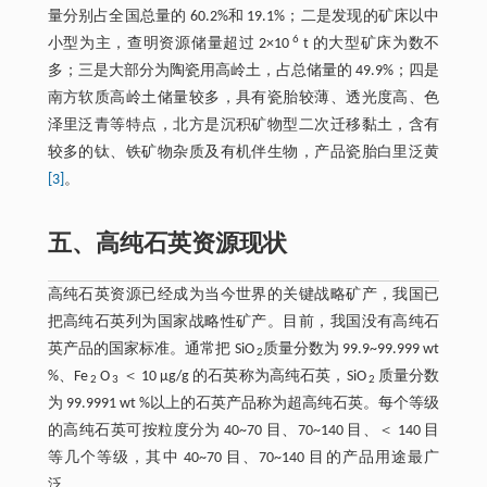
量分别占全国总量的 60.2%和 19.1%；二是发现的矿床以中
6
小型为主，查明资源储量超过 2×10
t 的大型矿床为数不
多；三是大部分为陶瓷用高岭土，占总储量的 49.9%；四是
南方软质高岭土储量较多，具有瓷胎较薄、透光度高、色
泽里泛青等特点，北方是沉积矿物型二次迁移黏土，含有
较多的钛、铁矿物杂质及有机伴生物，产品瓷胎白里泛黄
[3]
。
五、高纯石英资源现状
高纯石英资源已经成为当今世界的关键战略矿产，我国已
把高纯石英列为国家战略性矿产。目前，我国没有高纯石
英产品的国家标准。通常把 SiO
质量分数为 99.9~99.999 wt
2
%、Fe
O
＜ 10 μg/g 的石英称为高纯石英，SiO
质量分数
2
3
2
为 99.9991 wt %以上的石英产品称为超高纯石英。每个等级
的高纯石英可按粒度分为 40~70 目、70~140 目、＜ 140 目
等几个等级，其中 40~70 目、70~140 目的产品用途最广
泛。