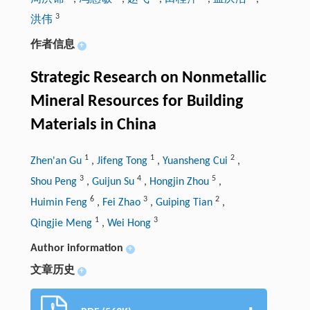
3
洪伟
作者信息
+
Strategic Research on Nonmetallic
Mineral Resources for Building
Materials in China
1
1
2
Zhen'an Gu
,
Jifeng Tong
,
Yuansheng Cui
,
3
4
5
Shou Peng
,
Guijun Su
,
Hongjin Zhou
,
6
3
2
Huimin Feng
,
Fei Zhao
,
Guiping Tian
,
1
3
Qingjie Meng
,
Wei Hong
Author information
+
文章历史
+