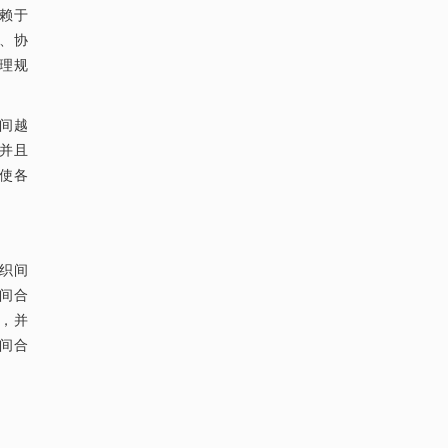
赖于
、协
理规
间越
并且
使各
织间
间合
，并
间合