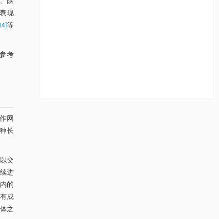
川、陕
表现
14]
等
参考
降温路面涂层混合反射行为及其对道路光环境
[1]
作网
安全的影响研究
种长
Engineering
. 2026, Vol.58(3): 1-303
https://doi.org/10.1016/j.eng.2025.06.014
可以交
用于宽浓度范围高效捕集CO₂及低能耗再生的新
[2]
续进
型酮基IPDA相变吸收剂
内的
Engineering
. 2026, Vol.58(3): 1-303
https://doi.org/10.1016/j.eng.2025.05.008
有成
体之
用于背面供电网络的纯钌n-TSV加工与极致全干
[3]