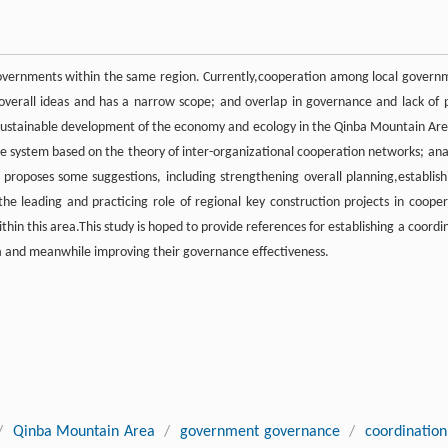
governments within the same region. Currently,cooperation among local govern
overall ideas and has a narrow scope; and overlap in governance and lack of p
sustainable development of the economy and ecology in the Qinba Mountain Are
ce system based on the theory of inter-organizational cooperation networks; ana
 proposes some suggestions, including strengthening overall planning,establish
 the leading and practicing role of regional key construction projects in cooper
 this area.This study is hoped to provide references for establishing a coordi
and meanwhile improving their governance effectiveness.
/
Qinba Mountain Area
/
government governance
/
coordination