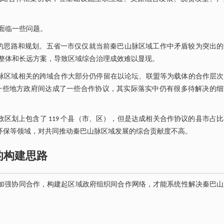
面临一些问题。
性的思路和规划。五省一市仅仅就当前秦巴山脉区域工作中矛盾较为突出的
整体和长远方案，导致区域综合治理成效难以显现。
脉区域相关的跨域合作大部分仍停留在以论坛、联盟等为载体的合作层次
一些地方政府间达成了一些合作协议，其实际落实中仍有很多待解决的细
区划上包含了 119 个县（市、区），但是达成相关合作协议的县市占
、环保等领域，对共同推动秦巴山脉区域发展的综合贡献度不高。
的构建思路
加强协同合作，构建起区域政府组织间合作网络，才能系统性解决秦巴山