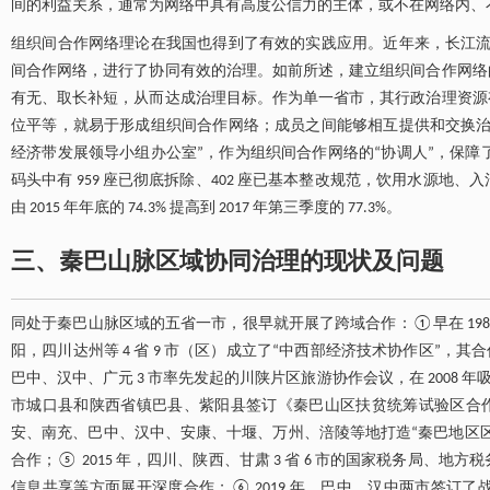
间的利益关系，通常为网络中具有高度公信力的主体，或不在网络内、
组织间合作网络理论在我国也得到了有效的实践应用。近年来，长江流域
间合作网络，进行了协同有效的治理。如前所述，建立组织间合作网络
有无、取长补短，从而达成治理目标。作为单一省市，其行政治理资源
位平等，就易于形成组织间合作网络；成员之间能够相互提供和交换治
经济带发展领导小组办公室”，作为组织间合作网络的“协调人”，保障了组
码头中有 959 座已彻底拆除、402 座已基本整改规范，饮用水源
由 2015 年年底的 74.3% 提高到 2017 年第三季度的 77.3%。
三、秦巴山脉区域协同治理的现状及问题
同处于秦巴山脉区域的五省一市，很早就开展了跨域合作：①早在 19
阳，四川达州等 4 省 9 市（区）成立了“中西部经济技术协作区”，
巴中、汉中、广元 3 市率先发起的川陕片区旅游协作会议，在 2008 
市城口县和陕西省镇巴县、紫阳县签订《秦巴山区扶贫统筹试验区合作协
安、南充、巴中、汉中、安康、十堰、万州、涪陵等地打造“秦巴地区
合作；⑤ 2015 年，四川、陕西、甘肃 3 省 6 市的国家税务局
信息共享等方面展开深度合作；⑥ 2019 年，巴中、汉中两市签订