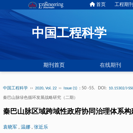
首页
工程期
中国工程科学
期刊首页
在线期刊
››
››
: 50 -55.
DOI:
中国工程科学
2020, Vol. 22
Issue (1)
10.15302/J-SS
秦巴山脉绿色循环发展战略研究（二期）
秦巴山脉区域跨域性政府协同治理体系构
袁晓军
,
温娜
,
张近乐