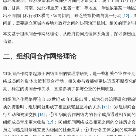
态环境脆弱、经济发展和环境保护方面的矛盾突出，属于全国 11 个连片
西、甘肃、河南、湖北和重庆（五省一市）等地区，单独依靠某一地区
出不同部门和行政区横向 / 纵向切割、缺乏统筹协调与统一行动
[12]
，
问题，需要建立区域内各地方政府之间的协同治理机制。相关的理论与
本文基于组织间合作网络理论，从政府协同治理体系角度，探讨秦巴山
借鉴。
二、组织间合作网络理论
组织间合作网络起源于网络组织的管理学研究，是一些相关企业在长期
络成员间的集体决策和联合行动，相关参与者能够更快适应不断变化
期、稳定的协同合作关系，直接影响了参与企业的长期收益。
组织间合作网络理论自 20 世纪 60 年代提出后，成为公共治理研
换的资源时，组织间就形成了相互依赖且互补的关系
[15]
；②组织间合
行互动和资源交换
[16]
；③组织间合作网络内的各个成员通过相互间的
组织成员带来更大收益
[17]
；④组织间网络成员相互之间的交往历史会
员之间越是能够建立更为稳固的社会关系；⑤由于各主体之间的成本和