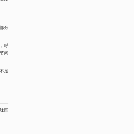
部分
，呼
节问
比不足
脉区