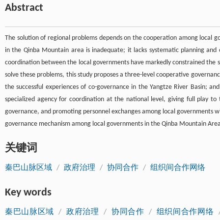
Abstract
The solution of regional problems depends on the cooperation among local 
in the Qinba Mountain area is inadequate; it lacks systematic planning and 
coordination between the local governments have markedly constrained the 
solve these problems, this study proposes a three-level cooperative governan
the successful experiences of co-governance in the Yangtze River Basin; and
specialized agency for coordination at the national level, giving full play to
governance, and promoting personnel exchanges among local governments within
governance mechanism among local governments in the Qinba Mountain Area 
关键词
秦巴山脉区域
/
政府治理
/
协同合作
/
组织间合作网络
Key words
秦巴山脉区域
/
政府治理
/
协同合作
/
组织间合作网络