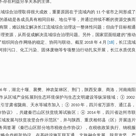
不存在利益分享关系的主体。
综合治理取得很大成效，重要原因在于流域内的 11 个省市之间形成
的基础是各成员具有相同目标、地位平等，并通过持续不断的资源交换而
有限，难以独立解决长江流域综合治理这一整体性问题；但由于目标相通
理资源，从而促成解决流域综合治理问题。另外，国家层面组建的“推动
织间合作网络的稳定、协同与联动。截至 2018 年 4 月
[18]
，长江流域
地、入河排污口、化工污染、固体废物等专项整治行动扎实开展，长江水质优
86 年，湖北十堰、襄樊、神农架林区、荆门，陕西安康、商洛，河南南
其合作从区域产业拓展到生态环境保护与生态文明建设等纵深领域；② 2002
年吸引甘肃省陇南、天水等城市加入；③ 2010 年，四川省万源市、通江县
议》，共建秦巴山区扶贫统筹试验区；④ 2014 年，四川省达州市
区域发展与扶贫攻坚合作示范区”，并与陕西、重庆相邻县（区）开展连片
、地方税务局签署《秦巴山区部分地市税收合作协议》，在税收政策执行、纳税
了战略合作框架协议，在基础设施互联互通、文旅融合发展、脱贫攻坚、