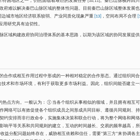
特困地区之一，仍然面临着艰巨的发展任务 [10,11]。秦巴山脉横跨四
政府难以解决秦巴山脉区域的整体性问题。目前秦巴山脉区域整体发展也
周边城市地区经济联系较弱、产业同质化现象严重
[13]
，空间布局不合理
[
应用研究具有迫切性。
脉区域构建政府协同治理体系的基本思路，以期为该区域的协同发展提供
的合作或相互作用过程中形成的一种相对稳定的合作形态。通过组织间合
的技术和市场环境，有利于获取更多市场利益。因此，组织间能否建立一
究领域的热点方向。一般认为：①当各个组织从事相似的领域，并且拥有相互
作网络可以有效促使各个组织成员之间形成共同目标、遵循共同规则、持
契约安排而非行政命令，实施集体决策和联合行动，将为整个网络和网络
影响平等关系和共同规则的建立，互动的时间越长、交易的频率越高，所
收益分配问题始终存在，威胁相互依赖和信任，需要“第三方”来协调各主