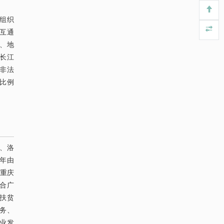
法SOI晶圆减薄技术
Engineering
. 2026, Vol.58(3): 1-303
了组织
https://doi.org/10.1016/j.eng.2025.10.026
互通
、地
利用纳米结构增强水产养殖安全性——危害物
[4]
长江
检测与去除
非法
Engineering
. 2026, Vol.58(3): 1-303
良比例
https://doi.org/10.1016/j.eng.2025.07.044
基于检流计的无对准误差全原位成像与激光加
[5]
工系统及其在泛半导体制造中的应用
Engineering
. 2026, Vol.58(3): 1-303
https://doi.org/10.1016/j.eng.2025.07.041
阳、洛
 年由
，重庆
联合广
扶贫
服务、
产业发