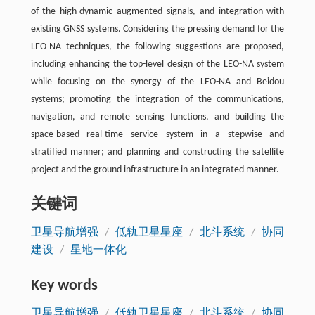
of the high-dynamic augmented signals, and integration with
existing GNSS systems. Considering the pressing demand for the
LEO-NA techniques, the following suggestions are proposed,
including enhancing the top-level design of the LEO-NA system
while focusing on the synergy of the LEO-NA and Beidou
systems; promoting the integration of the communications,
navigation, and remote sensing functions, and building the
space-based real-time service system in a stepwise and
stratified manner; and planning and constructing the satellite
project and the ground infrastructure in an integrated manner.
关键词
卫星导航增强
/
低轨卫星星座
/
北斗系统
/
协同
建设
/
星地一体化
Key words
卫星导航增强
/
低轨卫星星座
/
北斗系统
/
协同