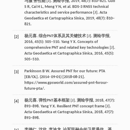
与服 务性能 [J]. 测绘学报, 2019, 48(7): 810–821. Guo
S R, Cai H L, Meng Y N, et al. BDS-3 RNSS technical
characteristics and service performance [J]. Acta
Geodaetica et Cartographica Sinica, 2019, 48(7): 810–
821.
杨元喜. 综合PNT体系及其关键技术 [J]. 测绘学报,
[2]
2016, 45(5): 505–510. Yang Y X. Concepts of
comprehensive PNT and related key technologies [J].
Acta Geodaetica et Cartographica Sinica, 2016, 45(5):
505–510.
Parkinson B W. Assured PNT for our future: PTA
[3]
[EB/OL]. (2014- 09-01) [2018-08-21].
https://www.gpsworld.com/assured-pnt-forour-
future-pta/.
杨元喜. 弹性PNT基本框架 [J]. 测绘学报, 2018, 47(7):
[4]
893–898. Yang Y X. Resilient PNT concept frame [J].
Acta Geodaetica et Cartographica Sinica, 2018, 47(7):
893–898.
李德仁, 沈欣, 李迪龙, 论军民融合的卫星通信、遥