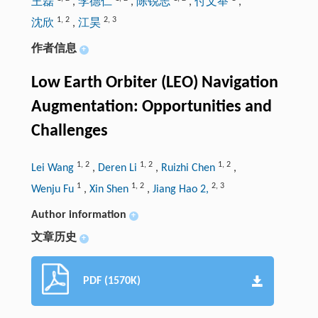
王磊
,
李德仁
,
陈锐志
,
付文举
,
1
,
2
2
,
3
沈欣
,
江昊
作者信息
+
Low Earth Orbiter (LEO) Navigation
Augmentation: Opportunities and
Challenges
1
,
2
1
,
2
1
,
2
Lei Wang
,
Deren Li
,
Ruizhi Chen
,
1
1
,
2
2
,
3
Wenju Fu
,
Xin Shen
,
Jiang Hao 2,
Author information
+
文章历史
+
PDF (1570K)