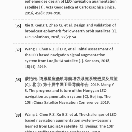
ephemerides design of LEO navigation augmentation
satellite [J]. Acta Geodaetica et Cartographica Sinica,
2016, 45(8): 904–910.
Xie X, Geng T, Zhao Q, et al. Design and validation of
[36]
broadcast ephemeris for low earth orbit satellites [J].
GPS Solutions, 2018, 22(2): 54.
Wang L, Chen R Z, Li D R, et al. Initial assessment of
[37]
the LEO based navigation signal augmentation
system from Luojia-1A satellite [J]. Sensors, 2018,
18(11): 3919.
蒙艳松. 鸿雁星座低轨导航增强系统系统进展及展望
[38]
[C]. 北 京: 第十届中国卫星导航年会, 2019. Meng Y
S. The progress and future of the Hongyan LEO
navigation augmentation system [C]. Beijing: The
10th China Satellite Navigation Conference, 2019.
Wang L, Chen R Z, Xu B Z, et al. The challenges of LEO
[39]
based navigation augmentation system—Lessons
learned from Luojia1A satellite [C]. Beijing: The 10th