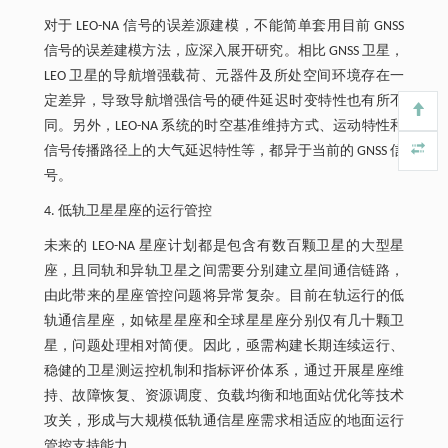
对于 LEO-NA 信号的误差源建模，不能简单套用目前 GNSS
信号的误差建模方法，应深入展开研究。相比 GNSS 卫星，
LEO 卫星的导航增强载荷、元器件及所处空间环境存在一
定差异，导致导航增强信号的硬件延迟时变特性也有所不
同。另外，LEO-NA 系统的时空基准维持方式、运动特性和
信号传播路径上的大气延迟特性等，都异于当前的 GNSS 信
号。
4. 低轨卫星星座的运行管控
未来的 LEO-NA 星座计划都是包含有数百颗卫星的大型星
座，且同轨和异轨卫星之间需要分别建立星间通信链路，
由此带来的星座管控问题将异常复杂。目前在轨运行的低
轨通信星座，如铱星星座和全球星星座分别仅有几十颗卫
星，问题处理相对简便。因此，亟需构建长期连续运行、
稳健的卫星测运控机制和指标评价体系，通过开展星座维
持、故障恢复、资源调度、负载均衡和地面站优化等技术
攻关，形成与大规模低轨通信星座需求相适应的地面运行
管控支持能力。