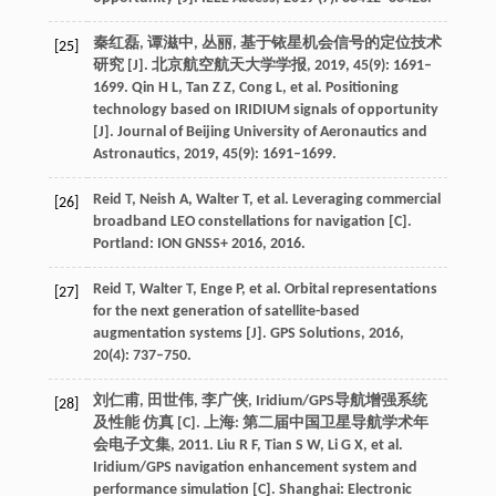
秦红磊, 谭滋中, 丛丽, 基于铱星机会信号的定位技术
[25]
研究 [J]. 北京航空航天大学学报, 2019, 45(9): 1691–
1699. Qin H L, Tan Z Z, Cong L, et al. Positioning
technology based on IRIDIUM signals of opportunity
[J]. Journal of Beijing University of Aeronautics and
Astronautics, 2019, 45(9): 1691–1699.
Reid T, Neish A, Walter T, et al. Leveraging commercial
[26]
broadband LEO constellations for navigation [C].
Portland: ION GNSS+ 2016, 2016.
Reid T, Walter T, Enge P, et al. Orbital representations
[27]
for the next generation of satellite-based
augmentation systems [J]. GPS Solutions, 2016,
20(4): 737–750.
刘仁甫, 田世伟, 李广侠, Iridium/GPS导航增强系统
[28]
及性能 仿真 [C]. 上海: 第二届中国卫星导航学术年
会电子文集, 2011. Liu R F, Tian S W, Li G X, et al.
Iridium/GPS navigation enhancement system and
performance simulation [C]. Shanghai: Electronic