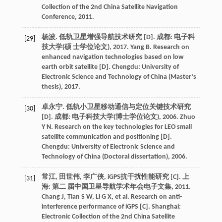
Collection of the 2nd China Satellite Navigation
Conference, 2011.
杨波. 低轨卫星增强导航技术研究 [D]. 成都: 电子科
[29]
技大学(硕 士学位论文), 2017. Yang B. Research on
enhanced navigation technologies based on low
earth orbit satellite [D]. Chengdu: University of
Electronic Science and Technology of China (Master’s
thesis), 2017.
卓永宁. 低轨小卫星移动通信与定位关键技术研究
[30]
[D]. 成都: 电子科技大学(博士学位论文), 2006. Zhuo
Y N. Research on the key technologies for LEO small
satellite communication and positioning [D].
Chengdu: University of Electronic Science and
Technology of China (Doctoral dissertation), 2006.
常江, 田世伟, 李广侠, iGPS抗干扰性能研究 [C]. 上
[31]
海: 第二 届中国卫星导航学术年会电子文集, 2011.
Chang J, Tian S W, Li G X, et al. Research on anti-
interference performance of iGPS [C]. Shanghai:
Electronic Collection of the 2nd China Satellite