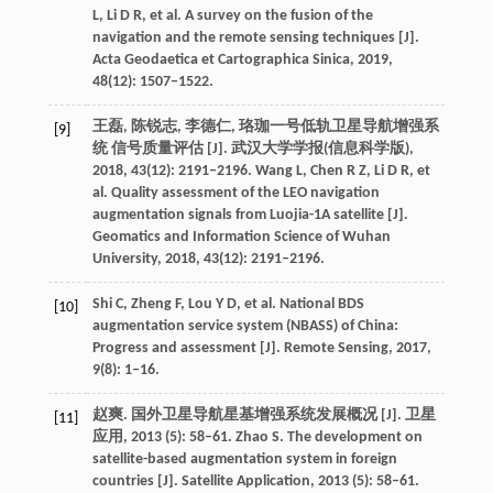
L, Li D R, et al. A survey on the fusion of the
navigation and the remote sensing techniques [J].
Acta Geodaetica et Cartographica Sinica, 2019,
48(12): 1507–1522.
王磊, 陈锐志, 李德仁, 珞珈一号低轨卫星导航增强系
[9]
统 信号质量评估 [J]. 武汉大学学报(信息科学版),
2018, 43(12): 2191–2196. Wang L, Chen R Z, Li D R, et
al. Quality assessment of the LEO navigation
augmentation signals from Luojia-1A satellite [J].
Geomatics and Information Science of Wuhan
University, 2018, 43(12): 2191–2196.
Shi C, Zheng F, Lou Y D, et al. National BDS
[10]
augmentation service system (NBASS) of China:
Progress and assessment [J]. Remote Sensing, 2017,
9(8): 1–16.
赵爽. 国外卫星导航星基增强系统发展概况 [J]. 卫星
[11]
应用, 2013 (5): 58–61. Zhao S. The development on
satellite-based augmentation system in foreign
countries [J]. Satellite Application, 2013 (5): 58–61.