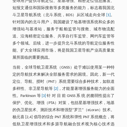
全球用户提供导航定位、星基增强、精密定位信息播发、
短报文通信和国际搜救等多类服务的能力，标志着我国北
斗卫星导航系统（北斗系统，BDS）从区域走向全球
[1]
。
针对国内的北斗用户，我国建设了地基增强系统和众多的
增强站与基准站，服务于船舶监管与搜救、城市物流配
送、沿海精密定位服务、共享自行车监管、网约车监管等
多个领域。后续，进一步提升北斗系统的导航定位服务性
能、扩大全球应用市场，将是我国卫星导航产业高质量发
展所面临的重要挑战。
当前，全球导航卫星系统（GNSS）处于难以使用某一种特
定的导航技术来解决全部服务需求的困境。因此，新一代
定位、导航、授时（PNT）系统需要综合多种技术，如轨道
多样性、非卫星导航等
[2]
，才能显著增强服务能力的全面
性。Parkinson 等
[3]
针 对 目 前 GNSS 系 统 的脆弱性提出了
保护、优化、增强（PTA）对策，包括星基增强技术，地基
的伪卫星技术、测距技术和增强型“罗兰”（eLoran）技术。
杨元喜 [2,4] 倡导的综合 PNT 系统和弹性 PNT 系统概念，将
低轨卫星增强技术和多源导航融合技术视为核心技术选