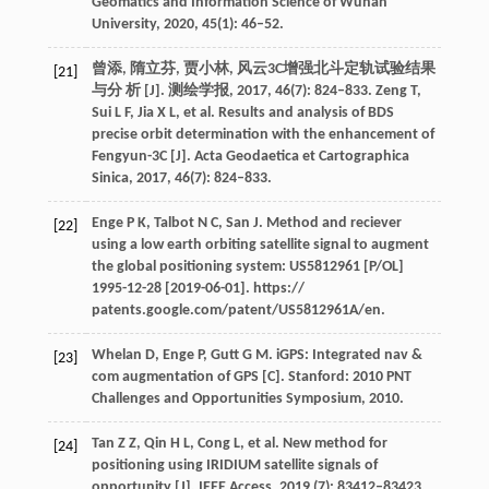
Geomatics and Information Science of Wuhan
University, 2020, 45(1): 46–52.
曾添, 隋立芬, 贾小林, 风云3C增强北斗定轨试验结果
[21]
与分 析 [J]. 测绘学报, 2017, 46(7): 824–833. Zeng T,
Sui L F, Jia X L, et al. Results and analysis of BDS
precise orbit determination with the enhancement of
Fengyun-3C [J]. Acta Geodaetica et Cartographica
Sinica, 2017, 46(7): 824–833.
Enge P K, Talbot N C, San J. Method and reciever
[22]
using a low earth orbiting satellite signal to augment
the global positioning system: US5812961 [P/OL]
1995-12-28 [2019-06-01]. https://
patents.google.com/patent/US5812961A/en.
Whelan D, Enge P, Gutt G M. iGPS: Integrated nav &
[23]
com augmentation of GPS [C]. Stanford: 2010 PNT
Challenges and Opportunities Symposium, 2010.
Tan Z Z, Qin H L, Cong L, et al. New method for
[24]
positioning using IRIDIUM satellite signals of
opportunity [J]. IEEE Access, 2019 (7): 83412–83423.