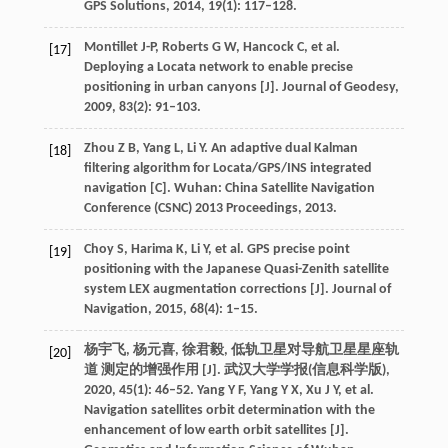
GPS Solutions, 2014, 19(1): 117–128.
Montillet J-P, Roberts G W, Hancock C, et al.
[17]
Deploying a Locata network to enable precise
positioning in urban canyons [J]. Journal of Geodesy,
2009, 83(2): 91–103.
Zhou Z B, Yang L, Li Y. An adaptive dual Kalman
[18]
filtering algorithm for Locata/GPS/INS integrated
navigation [C]. Wuhan: China Satellite Navigation
Conference (CSNC) 2013 Proceedings, 2013.
Choy S, Harima K, Li Y, et al. GPS precise point
[19]
positioning with the Japanese Quasi-Zenith satellite
system LEX augmentation corrections [J]. Journal of
Navigation, 2015, 68(4): 1–15.
杨宇飞, 杨元喜, 徐君毅, 低轨卫星对导航卫星星座轨
[20]
道 测定的增强作用 [J]. 武汉大学学报(信息科学版),
2020, 45(1): 46–52. Yang Y F, Yang Y X, Xu J Y, et al.
Navigation satellites orbit determination with the
enhancement of low earth orbit satellites [J].