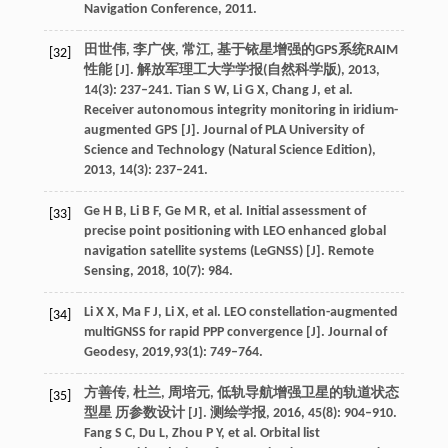
Navigation Conference, 2011.
田世伟, 李广侠, 常江, 基于铱星增强的GPS系统RAIM
[32]
性能 [J]. 解放军理工大学学报(自然科学版), 2013,
14(3): 237–241. Tian S W, Li G X, Chang J, et al.
Receiver autonomous integrity monitoring in iridium-
augmented GPS [J]. Journal of PLA University of
Science and Technology (Natural Science Edition),
2013, 14(3): 237–241.
Ge H B, Li B F, Ge M R, et al. Initial assessment of
[33]
precise point positioning with LEO enhanced global
navigation satellite systems (LeGNSS) [J]. Remote
Sensing, 2018, 10(7): 984.
Li X X, Ma F J, Li X, et al. LEO constellation-augmented
[34]
multiGNSS for rapid PPP convergence [J]. Journal of
Geodesy, 2019,93(1): 749–764.
方善传, 杜兰, 周培元, 低轨导航增强卫星的轨道状态
[35]
型星 历参数设计 [J]. 测绘学报, 2016, 45(8): 904–910.
Fang S C, Du L, Zhou P Y, et al. Orbital list