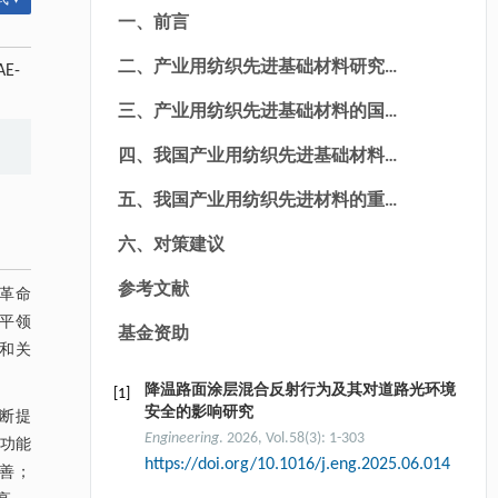
一、前言
二、产业用纺织先进基础材料研究背
AE-
景
三、产业用纺织先进基础材料的国内
外发展现状
四、我国产业用纺织先进基础材料面
临的问题
五、我国产业用纺织先进材料的重点
发展方向
六、对策建议
参考文献
革命
水平领
基金资助
和关
降温路面涂层混合反射行为及其对道路光环境
[1]
安全的影响研究
断提
Engineering
. 2026, Vol.58(3): 1-303
的功能
https://doi.org/10.1016/j.eng.2025.06.014
善；