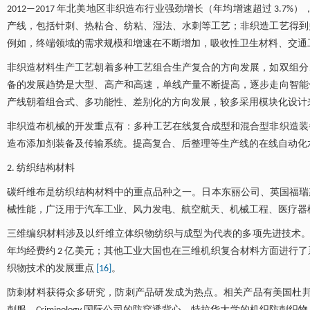
2012—2017 年北美地区非织造布行业强劲增长（年均增速超过 3.7%），预
产线，包括针刺、热粘合、纺粘、湿法、水刺等工艺；非织造工艺得到
例如，终端领域的需求规模和增速在不断增加，吸收性卫生材料、交通
非织造材料生产工艺朝着多种工艺组合生产复合的方向发展，如双组分
备的发展趋势是大型、高产和高速，单线产量不断提高，逐步走向智能
产线朝着组合式、多功能性、差别化的方向发展，较多采用模块化设计
非织造布机械的开发重点有：多种工艺在线复合成型和混合型非织造装
造布添加剂装备及传输系统。提高复合、后整理等生产线的在线自动化
2. 纺织结构材料
碳纤维布是纺织结构材料中的重点品种之一。日本东丽公司、英国福瑞斯国
械性能，广泛用于汽车工业、风力发电、航空航天、机械工程、医疗器
三维编织材料涉及以纤维立体织物纺织与成型为代表的多项先进技术。自
年均经费约 2 亿美元；其他工业大国也在三维机织复合材料方面进行
织物技术的发展重点
[16]
。
防刺材料获得众多研究，防刺产品研发成为热点。相关产品有美国杜邦公司的 Kevlar Corr