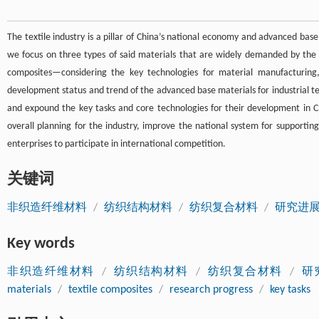
The textile industry is a pillar of China’s national economy and advanced base mat
we focus on three types of said materials that are widely demanded by the t
composites—considering the key technologies for material manufacturing
development status and trend of the advanced base materials for industrial te
and expound the key tasks and core technologies for their development in 
overall planning for the industry, improve the national system for supportin
enterprises to participate in international competition.
关键词
非织造纤维材料
/
纺织结构材料
/
纺织复合材料
/
研究进
Key words
非织造纤维材料
/
纺织结构材料
/
纺织复合材料
/
研
materials
/
textile composites
/
research progress
/
key tasks