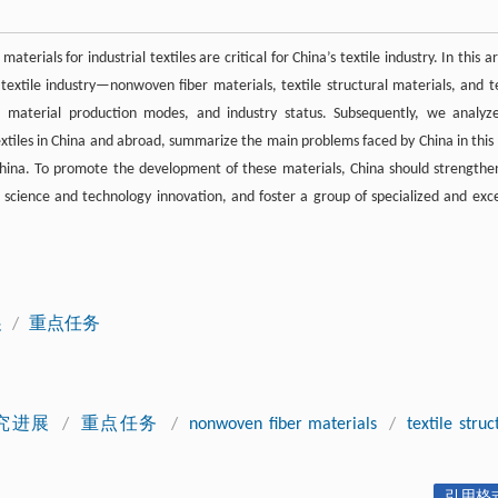
erials for industrial textiles are critical for China’s textile industry. In this ar
extile industry—nonwoven fiber materials, textile structural materials, and te
, material production modes, and industry status. Subsequently, we analyz
xtiles in China and abroad, summarize the main problems faced by China in this f
China. To promote the development of these materials, China should strengthe
g science and technology innovation, and foster a group of specialized and exce
展
/
重点任务
究进展
/
重点任务
/
nonwoven fiber materials
/
textile struc
引用格式