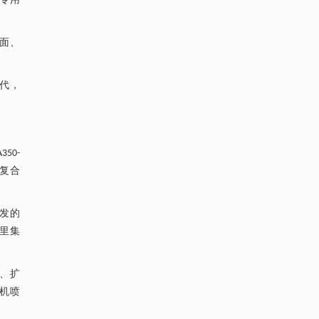
员专用
面、
年代，
50-
维复合
发的
里集
管、扩
动机喷