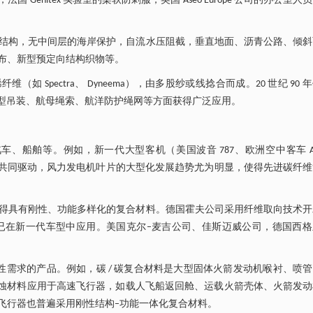
国 Genitex 实验室的柔软防刺服，英国 Aseo Europe 公司的办公室人
结构，无中间层的海岸保护，自流水压阻截，垂直地面、沥青公路、倾斜
布、新型预定向结构织物等。
如 Spectra、 Dyneema），由多股纱或线捻合而成。20 世纪 90 
前在大型吊装、航母绳索、航洋防护绳网等方面获得广泛应用。
船舶等。例如，新一代大型客机（美国波音 787、欧洲空中客车 A3
场的共同驱动，风力发电机叶片的大型化发展趋势尤为明显，使得先进碳纤
得具有刚性、功能多样化的复合材料。德国霍夫公司采用纤维取向技术开
已在新一代车型中应用。美国克尔–麦吉公司、佳斯迈威公司，德国西格
需求的产品。例如，碳 / 碳复合材料是大型固体火箭发动机喉衬、喷
烧蚀材料应用于高速飞行器，如载人飞船返回舱、运载火箭壳体、火箭发
飞行器也普遍采用刚性结构–功能一体化复合材料。