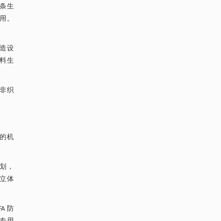
条生
用。
造设
料生
非织
异的机
计划，
是立体
A 防