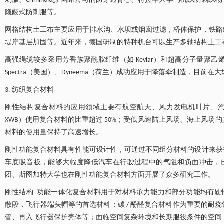
刺服、Criminology 国际公司的防穿透背心、特拉华大学的机织防刺织物，法
隐蔽式防刺服等。
网格结构土工布主要应用于排水沟、水坝或烟囱过滤，桥体保护，铁路
堤岸基层加固等。近年来，德国研制的特种机台可以生产多轴结构土工
高强绳缆较多采用芳香族聚酰胺纤维（如 Kevlar）和超高分子量聚乙烯纤维（
Spectra（美国）、Dyneema（荷兰）成功应用于降落伞制造，目
3. 纺织复合材料
刚性结构复合材料的应用领域主要有航空航天、风力发电机叶片、汽车、
XWB）使用复合材料的比重超过 50%；受低风速陆上风场、海上风
材料的使用量保持了高速增长。
刚性功能复合材料具有性能可设计性，可通过不同组分材料的设计来获
车底吸音板，能够大幅度降低汽车在行驶过程中的气阻和负面冲击，
团、斯图加特大学也在刚性功能复合材料方面开展了众多研究工作。
刚性结构–功能一体化复合材料用于对材料承力能力和部分功能均有硬性
散段，飞行器端头帽等的首选材料；碳 / 酚醛复合材料作为重要的耐
管、再入飞行器保护壳体等；面临空间复杂环境和长期服役条件的空间