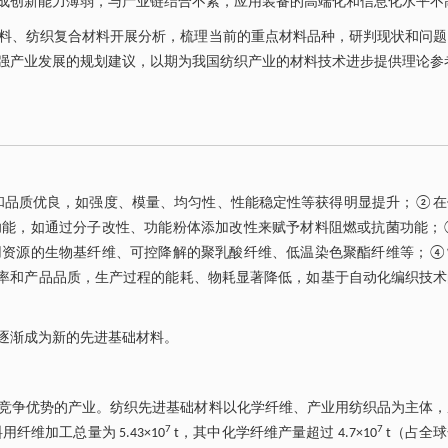
成创新能力薄弱，与产业链结合不紧，应用装备的高端化和信息化水平不
料、纺织复合材料开展分析，梳理当前的重点材料品种，研判现状和问题
强产业发展的规划建议，以期为我国纺织产业的材料技术进步提供理论参
和品质优良，如强度、模量、均匀性、性能稳定性等获得明显提升；②在
功能，如通过分子改性、功能粉体添加改性来赋予材料阻燃或抗菌功能；
用资源的生物基纤维、可控降解的聚乳酸纤维、低温染色聚酯纤维等；④
效率和产品品质，生产过程的能耗、物耗显著降低，如基于自动化编织技
逐渐成为新的先进基础材料。
竞争优势的产业。纺织先进基础材料以化学纤维、产业用纺织品为主体，
7
7
维加工总量为 5.43×10
t，其中化学纤维产量超过 4.7×10
t（占全