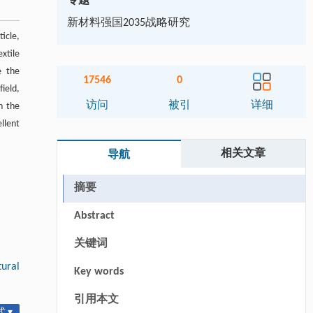
专题
新材料强国2035战略研究
ticle,
xtile
e the
17546
0
ield,
访问
被引
详细
n the
llent
相关文章
导航
摘要
Abstract
关键词
tural
Key words
引用本文
 ▾