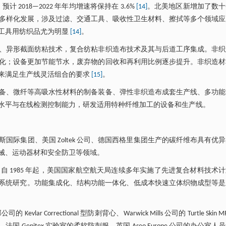
计 2018—2022 年年均增速将保持在 3.6%
[14]
。北美地区新增加了数十
多样化发展，涉及过滤、交通工具、吸收性卫生材料、擦拭等多个领域应
工具用纺织品尤为明显
[14]
。
、异形截面纺粘技术，复合纺粘非织造布技术及其与后道工序集成。非织
化；设备更加节能节水，废弃物的回收和再利用比例逐步提升。非织造材
来满足生产线灵活组合的要求
[15]
。
备、微纤等高吸水性材料的制备装备、弹性非织造布成套生产线、多功能
水平与在线检测控制能力，研发适用特种纤维加工的设备和生产线。
际集团、美国 Zoltek 公司、德国西格里集团生产的碳纤维布具有优
械、运动器材和安全防卫等领域。
 1985 年起，美国国家航空航天局连续多年实施了先进复合材料技术
了系统研究。功能集成化、结构功能一体化、低成本快速立体织物成型等
ectional 型防刺背心、Warwick Mills 公司的 Turtle Skin MF