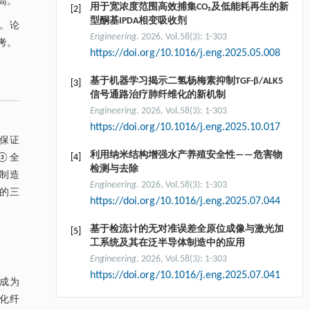
高。
用于宽浓度范围高效捕集CO₂及低能耗再生的新
[2]
型酮基IPDA相变吸收剂
。论
Engineering
. 2026, Vol.58(3): 1-303
考。
https://doi.org/10.1016/j.eng.2025.05.008
基于机器学习揭示二氢杨梅素抑制TGF-β/ALK5
[3]
信号通路治疗肺纤维化的新机制
Engineering
. 2026, Vol.58(3): 1-303
https://doi.org/10.1016/j.eng.2025.10.017
保证
利用纳米结构增强水产养殖安全性——危害物
[4]
③全
检测与去除
制造
Engineering
. 2026, Vol.58(3): 1-303
术的三
https://doi.org/10.1016/j.eng.2025.07.044
基于检流计的无对准误差全原位成像与激光加
[5]
工系统及其在泛半导体制造中的应用
Engineering
. 2026, Vol.58(3): 1-303
https://doi.org/10.1016/j.eng.2025.07.041
成为
球化纤