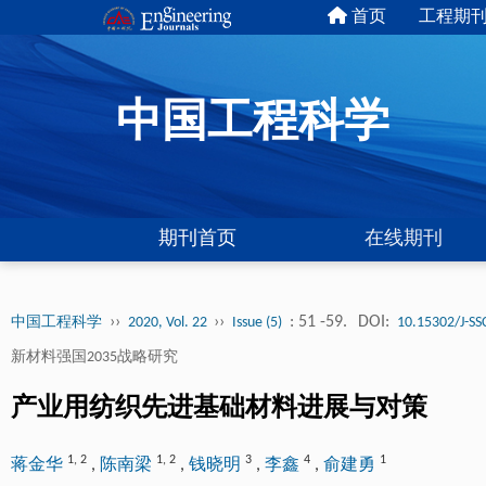
首页
工程期
中国工程科学
期刊首页
在线期刊
››
››
: 51 -59.
DOI:
中国工程科学
2020, Vol. 22
Issue (5)
10.15302/J-SS
新材料强国2035战略研究
产业用纺织先进基础材料进展与对策
1
,
2
1
,
2
3
4
1
蒋金华
,
陈南梁
,
钱晓明
,
李鑫
,
俞建勇