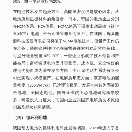
50%，而不少企业仅为20%。
在电池技术发展趋势方面，高能量密度仍是核心因素。从
电池所用正极材料的角度看，日本、韩国的电池企业分别
在NCM体系、NCA体系、NCMA体系下研发出超高镍（镍含
量≥90%）电池，部分企业宣布即将量产。在我国，蜂巢能
源科技股份有限公司突破了NCMA电池技术，但量产工作仍
在准备；磷酸锰铁锂电池在保留铁锂材料稳定性的基础上
可提升能量密度10%~20%，一些企业形成了技术储备和产
能布局；富锂锰基电池因其容量高、成本低、安全性好的
理论优势而成为潜在发展方向，浙江遨优动力系统有限公
司已实现小规模量产。在电解质形态方面，液态电池的能
量密度（350 W
·
h/kg）已达理论极限，发展方向转为固液混
合电池、全固态电池。国外企业的固态电池研究积累较
多，研发投入力度大，而国内企业的固态电解质技术原始
创新及经验积累薄弱。
（四） 循环利用端
我国动力电池的循环利用尚处发展初期。2020年进入了首