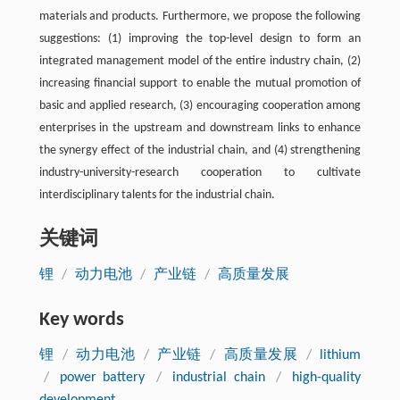
materials and products. Furthermore, we propose the following
suggestions: (1) improving the top-level design to form an
integrated management model of the entire industry chain, (2)
increasing financial support to enable the mutual promotion of
basic and applied research, (3) encouraging cooperation among
enterprises in the upstream and downstream links to enhance
the synergy effect of the industrial chain, and (4) strengthening
industry-university-research cooperation to cultivate
interdisciplinary talents for the industrial chain.
关键词
锂
/
动力电池
/
产业链
/
高质量发展
Key words
锂
/
动力电池
/
产业链
/
高质量发展
/
lithium
/
power battery
/
industrial chain
/
high-quality