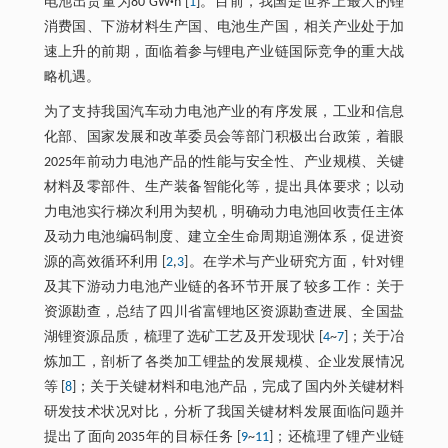
电池出货量为80 GW
·
h [
1
]。目前，我国是世界上最大的锂
消费国、下游材料生产国、电池生产国，相关产业处于加
速上升的前期，面临着参与锂电产业链国际竞争的重大战
略机遇。
为了支持我国汽车动力电池产业的有序发展，工业和信息
化部、国家发展和改革委员会等部门积极出台政策，着眼
2025年前动力电池产品的性能与安全性、产业规模、关键
材料及零部件、生产装备智能化等，提出具体要求；以动
力电池实行梯次利用为契机，明确动力电池回收责任主体
及动力电池编码制度、建立全生命周期追溯体系，促进资
源的高效循环利用 [
2
,
3
]。在学术与产业研究方面，针对锂
及其下游动力电池产业链的各环节开展了较多工作：关于
资源勘查，总结了四川省富锂地区资源勘查进展、全国盐
湖锂资源品质，梳理了选矿工艺及开发现状 [
4
~
7
]；关于冶
炼加工，剖析了各类加工锂盐的发展规模、企业发展情况
等 [
8
]；关于关键材料和电池产品，完成了国内外关键材料
研发技术状况对比，分析了我国关键材料发展面临问题并
提出了面向2035年的目标任务 [
9
~
11
]；还梳理了锂产业链