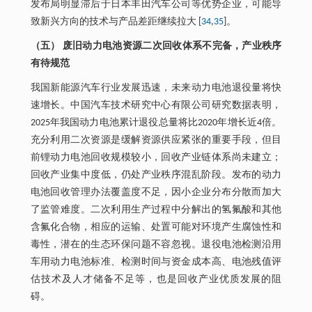
发布局明显滞后于日本丰田汽车公司等优势企业，可能导
致新兴方向的技术与产品差距继续拉大 [
34
,
35
]。
（五） 废旧动力电池资源二次回收体系不完备，产业秩序
有待规范
我国新能源汽车行业发展迅速，未来动力电池退役量将快
速增长。中国汽车技术研究中心有限公司研究数据表明，
2025年我国动力电池累计退役总量将比2020年增长近4倍。
充分利用二次资源是缓解资源供应紧张的重要手段，但目
前锂动力电池回收规模较小，回收产业链体系尚未建立；
回收产业集中度低，仍处产业秩序混乱阶段。发布的动力
电池回收管理办法覆盖度不足，因小企业分布分散而加大
了监管难度。二次利用生产过程中分解出的氢氟酸和其他
含氟化合物，相应的运输、处置可能对环境产生腐蚀性和
毒性，潜在的生态环保问题不容忽视。退役电池检测沿用
车用动力电池标准、检测时间与资金成本高、电池残值评
估技术及人才储备不足等，也是回收产业优质发展的阻
碍。