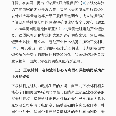
保障。在美国，提出《能源资源治理倡议》[
31
]以强化与资
源丰富国家的矿业开发合作，实施《美国供应链行政令》
以针对大容量电池等产品开展供应链调查，成立能源部矿
产资源可持续发展司以保障锂矿供应链安全，发布《2021
—2030年美国锂电池国家蓝图》[
32
]来促进锂电池产业链投
资。欧盟以多元化方式扩大海外锂矿供应来源、降低供应
链安全风险，建立本土电池产业技术优势并加强二次利用
[
33
]。可以看出，锂矿的供不应求态势将进一步加剧各国对
锂资源的争夺；随着国际形势紧张化，我国锂资源进口高
度依赖单一国家，潜在的供应风险有所显现。
（三） 正极材料、电解液等核心专利因布局较晚而成为产
业发展短板
正极材料是锂动力电池生产的关键，而三元正极材料相关
核心专利由美国3M公司等掌握，国内外主流企业都需要购
买专利授权；磷酸铁锂正极材料核心专利已被加拿大魁北
克水电公司申请；电解液、隔膜基础的专利也被日本、韩
国企业注册。我国企业开展关键材料的专利布局较晚，专