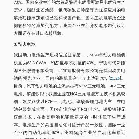
78%。国内企业生产的六氟磷酸锂电解质可满足电解液生产
需求，碳酸亚乙烯酯、氟代碳酸乙烯酯等大规模应用的电
解液功能添加剂也已经实现国产化。国际主流电解液企业
拥有独特的添加剂配方，我国企业在部分功能添加剂设计
方面还存在进口依赖现象。
3. 动力电池
我国动力电池生产规模位居世界第一，2020年动力电池装
机量为63.3 GW
·
h，约占世界装机量的40%。宁德时代新能
源科技股份有限公司、比亚迪股份有限公司是我国动力电
池的领先企业，国内的装机量合计占比达到70% [
25
,
26
]。
目前，汽车动力电池的主流类型有NCM三元电池、NCA三元
电池、磷酸铁锂；我国企业在NCA三元电池方面技术积累较
弱，发展路线以NCM三元电池、磷酸铁锂电池为主。在电
池包装集成方面，国内企业突破了NCM电池、磷酸铁锂无
模组技术，在提高电池包能量密度的同时降低了生产成
本。电池生产的高度自动化可提升产品一致性，国际一流
企业的自动化率近80%；我国优势企业的自动化率接近