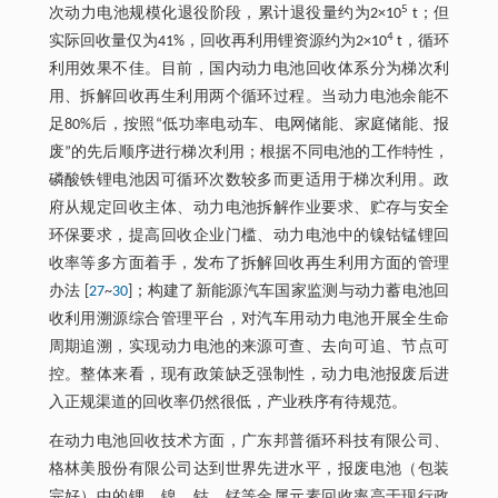
5
次动力电池规模化退役阶段，累计退役量约为2×10
t；但
4
实际回收量仅为41%，回收再利用锂资源约为2×10
t，循环
利用效果不佳。目前，国内动力电池回收体系分为梯次利
用、拆解回收再生利用两个循环过程。当动力电池余能不
足80%后，按照“低功率电动车、电网储能、家庭储能、报
废”的先后顺序进行梯次利用；根据不同电池的工作特性，
磷酸铁锂电池因可循环次数较多而更适用于梯次利用。政
府从规定回收主体、动力电池拆解作业要求、贮存与安全
环保要求，提高回收企业门槛、动力电池中的镍钴锰锂回
收率等多方面着手，发布了拆解回收再生利用方面的管理
办法 [
27
~
30
]；构建了新能源汽车国家监测与动力蓄电池回
收利用溯源综合管理平台，对汽车用动力电池开展全生命
周期追溯，实现动力电池的来源可查、去向可追、节点可
控。整体来看，现有政策缺乏强制性，动力电池报废后进
入正规渠道的回收率仍然很低，产业秩序有待规范。
在动力电池回收技术方面，广东邦普循环科技有限公司、
格林美股份有限公司达到世界先进水平，报废电池（包装
完好）中的锂、镍、钴、锰等金属元素回收率高于现行政