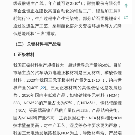
4
级碳酸锂生产线，年产能可达2×10
t；融捷股份有限公司
等企业也正在建设高度自动化的锂盐工厂。锂盐加工属高
耗能行业，生产过程中产生污染物。部分矿石类提锂企业
通过改进生产工艺、采用酸化窑外夹套循环加热等方式降
低总能耗和“三废”排放。
（三） 关键材料与产品端
1. 正极材料
我国正极材料生产规模较大，超过世界总产量的50%。目前
市场主流的汽车动力电池正极材料是三元材料、磷酸铁锂
5
材料，2020年我国三元正极材料产量为2.1×10
t，约占世
界产量的40% [
22
]。三元正极材料的高镍低钴化是发展趋
势，2020年国内中低端产品，如镍钴锰多元材料（NCM）
333、NCM523的产量占比为57%，而NCM811、镍钴铝酸锂
（NCA）等高端高镍产品的产量仅占23%，产品结构失衡。
国内NCA材料产量不高，主要原因在于：NCA材料相比NCM
技术壁垒更高，对生产工艺、湿度等条件要求更为严格；
我国三元电池发展路径以NCM为主，导致材料端、产品端