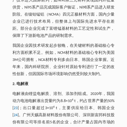
产技术进入国际前列，如Ni90系三元材料实现国内外批量
供货，Ni95系产品完成国际客户验证，Ni98系产品进入研发
阶段。在镍钴锰铝（NCMA）四元正极材料方面，国内少量
企业已进行技术布局，但整体上与国际先进水平存在差
距。部分企业完成了富锂锰基材料的工艺定性和试生产，
保障了下游新电池产品的研制需求。
我国企业因技术研发起步较晚，在关键材料的基础核心专
利方面积累不足。例如，NCM材料的基础核心专利为美国
3M公司拥有，NCA材料专利多由日本、韩国企业掌握。近
年来，国内科研院所、企业针对原始专利进行了一定的改
性创新，但因国际市场环境影响仍然受到较大制约。
2. 电解液
电解液由锂盐电解质、溶剂、添加剂组成。2020年，我国
4
动力电池电解液出货量约为8.8×10
t，约占世界产量的50%
4
[
23
]；出口量超过3×10
t，主要供应给日本、韩国企业
[
24
]。广州天赐高新材料股份有限公司、深圳新宙邦科技股
份有限公司等排名前5名的企业，合计产量占国内市场的