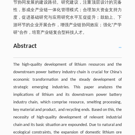
节协同发展的建设路径。研究建议，注重顶层设计的完备
性，形成全产业链一体化管理模式；合理加大资金支持力
度，促进基础研究与应用研究水平互促提升；鼓励上、下
游环节的企业开展合作，增强产业链协同效应；强化“产学
研”合作，培育产业链复合型科技人才。
Abstract
The high-quality development of lithium resources and the
downstream power battery industry chain is crucial for China’s
economic transformation and the steady development of
strategic emerging industries. This paper analyzes the
implications of lithium and its downstream power battery
industry chain, which comprise resource, smelting processing,
key material and product, and recycling ends. Based on this, the
necessity of high-quality development of relevant industrial
chain and its basic situation are expounded. Due to natural and
ecological constraints, the expansion of domestic lithium ore