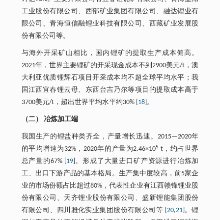
工业股份有限公司、西部矿业集团有限公司、融达锂业有
限公司、青海恒信融锂业科技有限公司、西藏矿业发展股
份有限公司等。
与海外开采矿山相比，国内锂矿的提取生产成本偏高。
2021年，世界主要锂矿的开采现金成本不到2900美元/t，澳
大利亚优质锂辉石项目开采成本均不超全球平均水平；我
国江西宜春锂云母、东西台吉乃尔等项目的提取成本高于
3700美元/t，超出世界平均水平约30% [
18
]。
（二） 冶炼加工端
我国生产的锂盐种类齐全，产量增长迅速。2015—2020年
5
的平均增速为32%，2020年的产量为2.46×10
t，约占世界
总产量的67% [
19
]。形成了大量进口矿产资源进行冶炼加
工、出口下游产品的基本格局。生产集中度较高，前5家企
业的市场份额占比超过80%，代表性企业有江西赣锋锂业股
份有限公司、天齐锂业股份有限公司、盛新锂能集团股份
有限公司、四川雅化实业集团股份有限公司等 [
20
,
21
]。锂