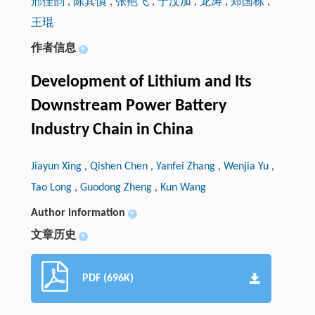
邢佳韵
,
陈其慎
,
张艳飞
,
于汶加
,
龙涛
,
郑国栋
,
王琨
作者信息
+
Development of Lithium and Its
Downstream Power Battery
Industry Chain in China
Jiayun Xing
,
Qishen Chen
,
Yanfei Zhang
,
Wenjia Yu
,
Tao Long
,
Guodong Zheng
,
Kun Wang
Author information
+
文章历史
+
PDF (696K)