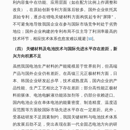
利内容集中在功能、应用层面（如在配方比例上作调整和
改良），在原始创新专利方面落后较多。国外企业依托其
原始专利，逐步在锂电关键材料方面构筑起专利“屏障”，
不可避免地导致我国企业在参与国际市场竞争时处于劣势
地位；国外企业构建的专利布局不仅主导了利润率最高的
技术环节，相应技术体系也愈发难以规避 [
10
]。
（四） 关键材料及电池技术与国际先进水平存在差距，新
兴方向积累不足
虽然我国电池生产材料的产能规模居于世界前列，但高端
产品与国外企业仍有差距。在高镍三元正极材料方面，日
本、韩国企业研发起步早，技术成熟度高，国内企业的产
品性能、生产工艺相比之下存在差距；部分高性能正极材
料前驱体、电池电解液功能添加剂等，仍部分依赖进口。
国内电池企业在单体电池的能量密度、制造精度、温度适
应范围等方面较国际市场先进水平存在一定差距。此外，
受基础研发不足因素制约，我国关键材料与电池技术体系
的发展后劲不足，突出表现在新一代全固态电池方向的研