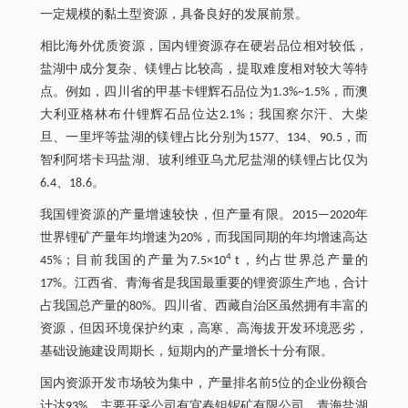
一定规模的黏土型资源，具备良好的发展前景。
相比海外优质资源，国内锂资源存在硬岩品位相对较低，
盐湖中成分复杂、镁锂占比较高，提取难度相对较大等特
点。例如，四川省的甲基卡锂辉石品位为1.3%~1.5%，而澳
大利亚格林布什锂辉石品位达2.1%；我国察尔汗、大柴
旦、一里坪等盐湖的镁锂占比分别为1577、134、90.5，而
智利阿塔卡玛盐湖、玻利维亚乌尤尼盐湖的镁锂占比仅为
6.4、18.6。
我国锂资源的产量增速较快，但产量有限。2015—2020年
世界锂矿产量年均增速为20%，而我国同期的年均增速高达
4
45%；目前我国的产量为7.5×10
t，约占世界总产量的
17%。江西省、青海省是我国最重要的锂资源生产地，合计
占我国总产量的80%。四川省、西藏自治区虽然拥有丰富的
资源，但因环境保护约束，高寒、高海拔开发环境恶劣，
基础设施建设周期长，短期内的产量增长十分有限。
国内资源开发市场较为集中，产量排名前5位的企业份额合
计达93%。主要开采公司有宜春钽铌矿有限公司、青海盐湖