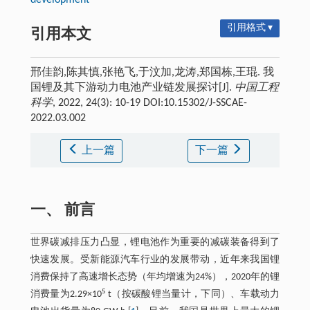
development
引用格式 ▾
引用本文
邢佳韵,陈其慎,张艳飞,于汶加,龙涛,郑国栋,王琨. 我
国锂及其下游动力电池产业链发展探讨[J].
中国工程
科学
, 2022, 24(3): 10-19 DOI:10.15302/J-SSCAE-
2022.03.002
上一篇
下一篇
一、 前言
世界碳减排压力凸显，锂电池作为重要的减碳装备得到了
快速发展。受新能源汽车行业的发展带动，近年来我国锂
消费保持了高速增长态势（年均增速为24%），2020年的锂
5
消费量为2.29×10
t（按碳酸锂当量计，下同）、车载动力