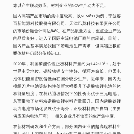
难以产生联动效应、材料企业的NCA生产动力不足。
国内高端产品市场的集中度较高。以NCM811为例，宁波容
百新能源科技股份有限公司、天津巴莫科技有限责任公司
的市场份额合计高达84%。在产品质量方面，重点企业产品
的品质良好，进入了国际主流电池厂商的供应链。目前，
国内产品基本满足我国下游电池生产需求，但高端正极前
驱体材料仍部分依赖进口。
5
2020年，我国磷酸铁锂正极材料产量约为1.42×10
t，处于
世界主导地位。磷酸铁锂安全性好、循环寿命长，但因电
池体积能量密度偏低而在国外较少生产。近年来，国内无
模组刀片电池等结构性创新大幅提升了磷酸铁锂电池的体
积能量密度，在补贴退坡情况下的性价比优于三元电池，
从而带动了材料端磷酸铁锂材料产量回升。国内磷酸铁锂
动力电池市场化发展优于海外，正极材料自产自销（主要
供应国内电池厂商），相关企业具有较高的生产集中度。
在新材料研发和生产方面，部分国内企业的超高镍材料生