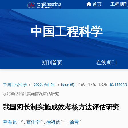
首页
工程期
中国工程科学
期刊首页
在线期刊
››
››
: 169 -176.
DOI:
中国工程科学
2022, Vol. 24
Issue (5)
10.15302/J
水污染防治法实施情况评估研究
我国河长制实施成效考核方法评估研究
1
,
2
1
1
,
2
1
尹海龙
,
葛佳宁
,
徐祖信
,
徐晋