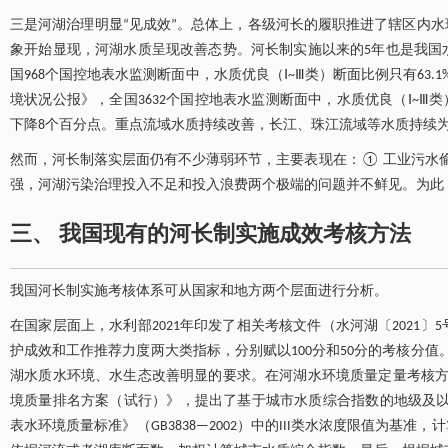
三是河湖治理明显“见成效”。总体上，各级河长的履职推进了辖区内
象开始显现，河湖水质呈现改善态势。河长制实施以来的5年也是我国水
国968个国控地表水监测断面中，水质优良（Ⅰ~Ⅲ类）断面比例只有63.1
境状况公报》，全国3632个国控地表水监测断面中，水质优良（Ⅰ~Ⅲ类）的
下降8个百分点。重点流域水质持续改善，长江、珠江流域等水质持续
然而，河长制落实层面仍有不少薄弱环节，主要表现在：① 工业污水
强，河湖污染治理投入不足和投入浪费两个极端的问题并不鲜见。为此
三、 我国现有的河长制实施成效考核方法
我国河长制实施考核体系可从国家和地方两个层面进行分析。
在国家层面上，水利部2021年印发了相关考核文件（水河湖〔2021
护成效和工作推荐力度两大类指标，分别赋以100分和50分的考核分
湖水质水环境、水生态改善明显的要求。在河湖水环境质量定量考核方面
境质量排名方案（试行）》，提出了基于城市水质综合指数的地级及以
表水环境质量标准》（GB3838—2002）中的III类水浓度限值为