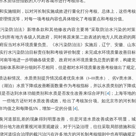
市水质综合指数的大小对各城市进行考核排名。
和实施细则，以对河长制实施成效进行量化打分考核。总体上，这些考核
管理情况等，对每一项考核内容也具体细化了考核要点和考核分值。
水污染防治法》新增条款和其他修改内容主要将“采取防治水污染的对策
扩大到所有地方各级人民政府，同时将原来第二款表述的地方人民政府的两
府应当对水环境质量负责。《水污染防治法》实施后，辽宁、安徽、山东
实行水污染防治目标责任制和考核评价制度；未完成水环境质量改善目标
河南等地进一步明确各级党委、政府对水环境质量负总责的要求，构建党
指标体系和评分细则不尽相同，但是都对水环境质量改善考核做出了规定
标情况、水质类别提升情况或者优良水体（I~III类水）、劣V类水体
水（湖泊）水质下降或改善断面数量作为考核指标，并以水质类别的下降
是否达到水体功能类别和水质是否发生改善来综合评判 [
4
]；上海等地
]。一些地方还针对水质改善成效，给出了考核加分项。如北京市的河长制
均值之和每降低5%，增加一定的分值 [
4
]。
臭河道脏乱差的现象得到明显改善，但是河道水质改善成效不明显，城
是部分地方政府重视河湖景观建设，对于污染治理，往往采取局部措施和应
绕河道综合治理的截污治污在许多地方的河长制考核细则中也有明确规定