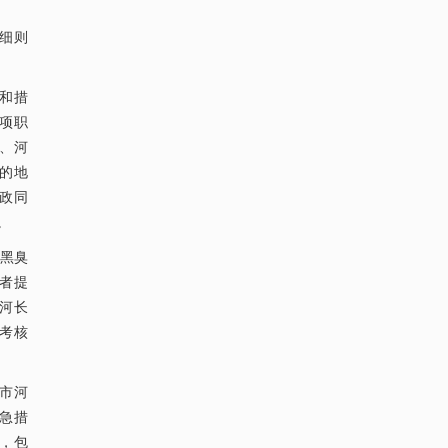
细则
和措
项职
、河
的地
政同
。
、黑臭
或者提
的河长
考核
市河
急措
，包