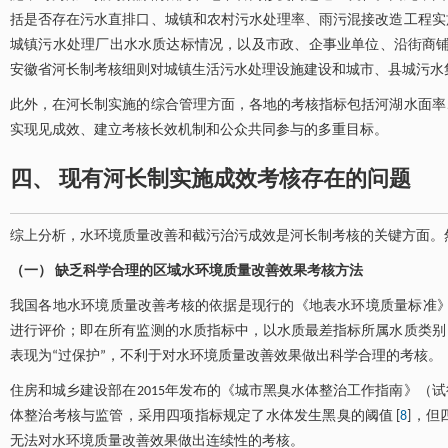
括是否存在污水直排口、城镇和农村污水处理率、雨污混接改造工程实
城镇污水处理厂出水水质达标情况，以及市政、企事业单位、沿街商铺
安徽省河长制考核细则对城镇生活污水处理设施建设和城市、县城污水集
此外，在河长制实施的综合管理方面，各地的考核指标包括河湖水面率
实现见成效、建立考核长效机制和公众共同参与的多重目标。
四、 现有河长制实施成效考核存在的问题
综上分析，水环境质量改善和截污治污成效是河长制考核的关键方面。
（一） 缺乏科学合理的区域水环境质量改善效果考核方法
我国各地水环境质量改善考核的依据是现行的《地表水环境质量标准》（GB3
进行评价；即在所有监测的水质指标中，以水质最差指标所属水质类别
表现为“过保护”，不利于对水环境质量改善效果做出科学合理的考核。
住房和城乡建设部在2015年发布的《城市黑臭水体整治工作指南》（
体整治考核与监管，采用四项指标规定了水体发生黑臭的阈值 [
8
]，但
无法对水环境质量改善效果做出连续性的考核。