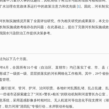
制集中力量办大事的优越性，其机制在于将治水与政府绩效考核相挂钩、
水治理在党政体系运行中的政策注意力和优先级 [
1
]。因此，河长制
国河长制实施情况开展了全面评估研究。作为相关研究的成果展示，本文分
长制实施成效考核存在的问题；在此基础上，提出了完善河长制实施成效
我国水污染防治工作提供决策参考。
结为以下几个方面。
8年6月，全国所有31个省（自治区、直辖市）均已落实了省、市、县
形成了一级抓一级、层层抓落实的河长网格化工作格局。其中，29个省
盖管理。
长履行巡河、管河、护河、治河职责。各地针对乱围乱堵、乱占乱建、乱
些省市还探索建立了“河长+警长+检长”的联动机制和河道警长办公室
信息系统，采用遥感影像多时相对比、无人机巡河等信息化手段支撑河（湖
变，助力河湖“清四乱”专项行动，水岸联动补短板。