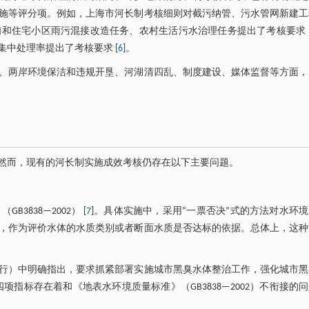
施等评分项。例如，上海市河长制考核细则对截污纳管、污水管网新建工
和住宅小区雨污混接改造任务、农村生活污水治理任务提出了考核要求 
中处理率提出了考核要求 [
6
]。
、两岸环境保洁和违规开垦、河湖清四乱、制度建设、媒体监督等方面，
然而，现有的河长制实施成效考核仍存在以下主要问题。
838—2002） [
7
]。具体实施中，采用“一票否决”式的方法对水环
，作为评价水体的水质类别或者断面水质是否达标的依据。总体上，这种
试行）中明确指出，要求抓紧部署实施城市黑臭水体整治工作，强化城市
四项指标存在着和《地表水环境质量标准》（GB3838—2002）不衔接的