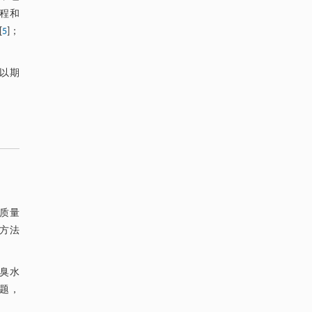
程和
[
5
]；
以期
境质量
方法
黑臭水
问题，