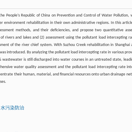
 the People’s Republic of China on Prevention and Control of Water Pollution, 
ater environment rehabilitation in their own administrative regions. In this artic
ssessment methods, and their deficiencies, and propose two quantitative asse
f rivers and lakes and (2) assessment using the pollutant load intercepting ra
ssment of the river chief system. With Suzhou Creek rehabilitation in Shanghai 
s introduced. By analyzing the pollutant load intercepting rate in various prov
 wastewater is still discharged into water courses in an untreated state, leadi
hensive water quality assessment and the pollutant load intercepting rate int
oncentrate their human, material, and financial resources onto urban drainage ne
ses.
水污染防治