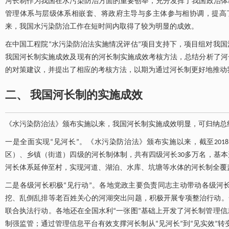
河长制作为我国在水污染防治方面的重要创举，充分发挥了我国政治体
管理体系与层级体系相嵌套、将政府主导与多主体参与相协调，提高了
来，我国水污染防治工作在短时间内取得了较为明显的成效。
在中国工程院“水污染防治法实施情况评估”项目支持下，项目组对我
我国河长制实施成效及现有的河长制实施成效考核方法，总结分析了河
的对策建议，并提出了相应的考核方法，以期为通过河长制更好地推动
二、 我国河长制的实施成效
《水污染防治法》颁布实施以来，我国河长制实施成效明显，可归纳总
一是全面实现“见河长”。《水污染防治法》颁布实施以来，截至201
区）、乡镇（街道）四级的河长制体制，共有四级河长30多万名，基本
河长体系延伸至村，实现河道、湖泊、水库、坑塘等水体的河长制全覆
二是各级河长积极“见行动”。各地党政主要负责同志主动带动各级河
挖、乱倒乱排等老百姓关心的河湖突出问题，积极开展专项整治行动。一
联合执法行动。各地还在全国水利“一张图”基础上开发了河长制管理
制强监管；通过管理信息平台有效支撑河长制从“见河长”到“见实效”转