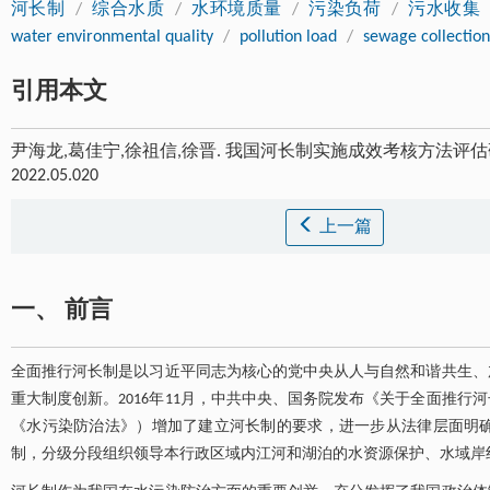
河长制
/
综合水质
/
水环境质量
/
污染负荷
/
污水收集
water environmental quality
/
pollution load
/
sewage collection
引用本文
尹海龙,葛佳宁,徐祖信,徐晋. 我国河长制实施成效考核方法评估研究
2022.05.020
上一篇
一、 前言
全面推行河长制是以习近平同志为核心的党中央从人与自然和谐共生、
重大制度创新。2016年11月，中共中央、国务院发布《关于全面推行
《水污染防治法》）增加了建立河长制的要求，进一步从法律层面明
制，分级分段组织领导本行政区域内江河和湖泊的水资源保护、水域岸