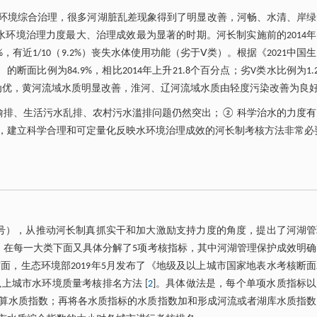
水环境综合治理，很多河湖脏乱差现象得到了明显改善，河畅、水清、岸绿
环境治理力度最大、治理成效最为显著的时期。河长制实施前的2014
%，有近1/10（9.2%）丧失水体使用功能（劣于Ⅴ类）。根据《2021中国
断面比例为84.9%，相比2014年上升21.8个百分点；劣V类水比例为1.
为优，黄河流域水质明显改善，淮河、辽河流域水质由轻度污染改善为良
偷排、生活污水乱排、农村污水滥排问题仍然突出；② 科学治水的力度有
，建立科学合理和可定量化反映水环境治理成效的河长制考核方法非常必
〕5号），从推动河长制真抓实干和加大激励支持力度的角度，提出了河湖
值。在每一大类下面又具体分解了5项考核指标，其中河湖管理保护成效明
，生态环境部2019年5月发布了《地级及以上城市国家地表水考核断
上城市水环境质量考核排名方法 [
2
]。具体做法是，每个单项水质指标
基准，计算水质指数；再将各水质指标的水质指数加和形成河流或者湖库水质指