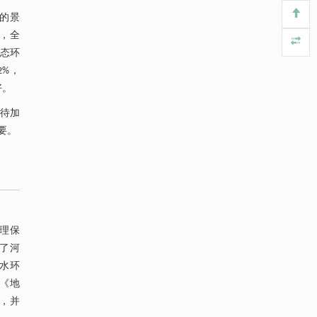
Engineering
. 2026, Vol.58(3): 1-303
的景
https://doi.org/10.1016/j.eng.2025.10.026
年，全
生态环
利用纳米结构增强水产养殖安全性——危害物
[4]
2%，
检测与去除
Engineering
. 2026, Vol.58(3): 1-303
好。
https://doi.org/10.1016/j.eng.2025.07.044
待加
要。
基于检流计的无对准误差全原位成像与激光加
[5]
工系统及其在泛半导体制造中的应用
Engineering
. 2026, Vol.58(3): 1-303
https://doi.org/10.1016/j.eng.2025.07.041
管理保
确了河
面水环
以《地
数，并