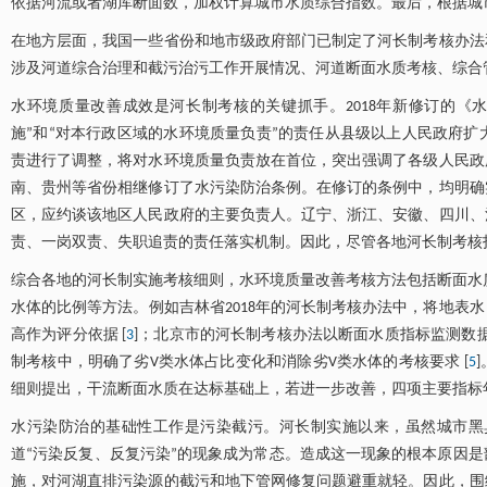
依据河流或者湖库断面数，加权计算城市水质综合指数。最后，根据城
在地方层面，我国一些省份和地市级政府部门已制定了河长制考核办法
涉及河道综合治理和截污治污工作开展情况、河道断面水质考核、综合
水环境质量改善成效是河长制考核的关键抓手。2018年新修订的《
施”和“对本行政区域的水环境质量负责”的责任从县级以上人民政府
责进行了调整，将对水环境质量负责放在首位，突出强调了各级人民政
南、贵州等省份相继修订了水污染防治条例。在修订的条例中，均明确
区，应约谈该地区人民政府的主要负责人。辽宁、浙江、安徽、四川、
责、一岗双责、失职追责的责任落实机制。因此，尽管各地河长制考核
综合各地的河长制实施考核细则，水环境质量改善考核方法包括断面水质达
水体的比例等方法。例如吉林省2018年的河长制考核办法中，将地表
高作为评分依据 [
3
]；北京市的河长制考核办法以断面水质指标监测数据
制考核中，明确了劣V类水体占比变化和消除劣V类水体的考核要求 [
5
细则提出，干流断面水质在达标基础上，若进一步改善，四项主要指标年
水污染防治的基础性工作是污染截污。河长制实施以来，虽然城市黑
道“污染反复、反复污染”的现象成为常态。造成这一现象的根本原因
施，对河湖直排污染源的截污和地下管网修复问题避重就轻。因此，围