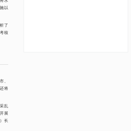
将水
实施以
析了
考核
降温路面涂层混合反射行为及其对道路光环境
[1]
安全的影响研究
Engineering
. 2026, Vol.58(3): 1-303
https://doi.org/10.1016/j.eng.2025.06.014
（市、
份还将
用于宽浓度范围高效捕集CO₂及低能耗再生的新
[2]
型酮基IPDA相变吸收剂
Engineering
. 2026, Vol.58(3): 1-303
采乱
https://doi.org/10.1016/j.eng.2025.05.008
，开展
）长
用于背面供电网络的纯钌n-TSV加工与极致全干
[3]
法SOI晶圆减薄技术