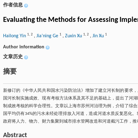
作者信息
+
Evaluating the Methods for Assessing Implem
1
,
2
1
1
,
2
1
Hailong Yin
,
Jia’ning Ge
,
Zuxin Xu
,
Jin Xu
Author information
+
文章历史
+
摘要
新修订的《中华人民共和国水污染防治法》增加了建立河长制的要求，
国河长制实施成效、现有考核方法体系及其不足的基础上，提出了河湖
制成效考核的科学合理性。文章以上海市苏州河治理为例，介绍了综合
国平均仍有34%的污水未经处理排放入河道，造成河道水质反复恶化
政府将人力、物力、财力集聚到城市排水管网改造和河道截污工作，推
Abstract