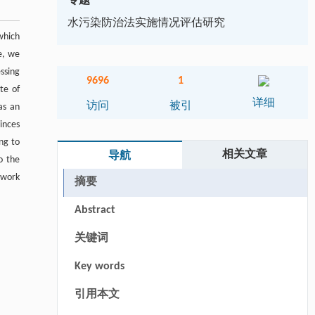
专题
水污染防治法实施情况评估研究
which
le, we
ssing
9696
1
te of
详细
访问
被引
as an
inces
ng to
相关文章
导航
o the
twork
摘要
Abstract
关键词
Key words
引用本文