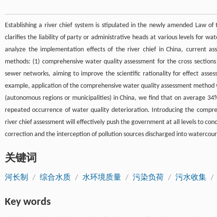
Establishing a river chief system is stipulated in the newly amended Law of
clarifies the liability of party or administrative heads at various levels for w
analyze the implementation effects of the river chief in China, current a
methods: (1) comprehensive water quality assessment for the cross sections o
sewer networks, aiming to improve the scientific rationality for effect asse
example, application of the comprehensive water quality assessment method wa
(autonomous regions or municipalities) in China, we find that on average 34%
repeated occurrence of water quality deterioration. Introducing the compre
river chief assessment will effectively push the government at all levels to c
correction and the interception of pollution sources discharged into watercour
关键词
河长制
/
综合水质
/
水环境质量
/
污染负荷
/
污水收集
/
Key words