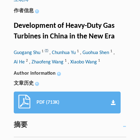
作者信息
+
Development of Heavy-Duty Gas
Turbines in China in the New Era
1
1
1
Guogang Shu
,
Chunhua Yu
,
Guohua Shen
,
2
1
1
Ai He
,
Zhaofeng Wang
,
Xiaobo Wang
Author information
+
文章历史
+
PDF (713K)
摘要