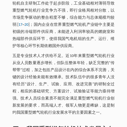
轮机自主研制工作处于起步阶段，工业基础相对薄弱导致
重型燃气轮机行业竞争力不强，即行业格局相对分散，以
市场竞争驱动的整合程度不够，综合能力与总体规模均较
弱 [
17
~
20
]；国内企业在世界重型燃气轮机产业链中主要是
初级的冷端部件供应商，未能进入利润率较高的燃烧室和
热端部件供应环节，使得我国气电机组的生产、运行、维
护等核心环节长期依赖国外供应商。
五是专业技术人才供给不足。近10年来重型燃气轮机行业
从业人员数量逐步增长，但队伍整体年轻，缺乏完整的“传
帮带”过程，加之包括产品设计在内的综合体系不完善，关
键的设计经验未能有效继承。技术队伍中的很多青年人没
有经历“设计、生产、试验、应用、改进完善”的研制全过
程，相应的基础研究、方案设计、试验验证等能力亟待增
强。技术人员综合素质不能完全满足重型燃气轮机行业创
新发展的要求，而高端人才、领军人物更是稀缺，这是制
约我国重型燃气轮机行业发展水平的主要因素之一。