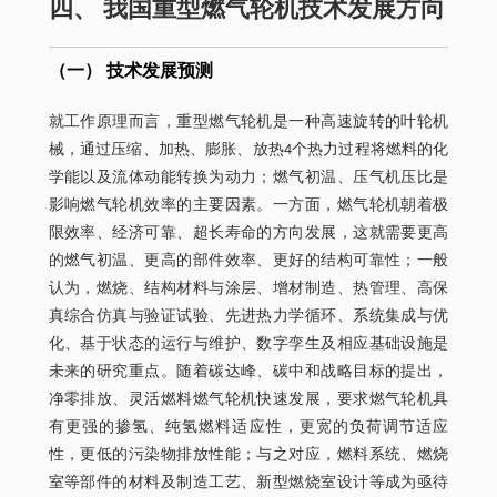
四、 我国重型燃气轮机技术发展方向
（一） 技术发展预测
就工作原理而言，重型燃气轮机是一种高速旋转的叶轮机
械，通过压缩、加热、膨胀、放热4个热力过程将燃料的化
学能以及流体动能转换为动力；燃气初温、压气机压比是
影响燃气轮机效率的主要因素。一方面，燃气轮机朝着极
限效率、经济可靠、超长寿命的方向发展，这就需要更高
的燃气初温、更高的部件效率、更好的结构可靠性；一般
认为，燃烧、结构材料与涂层、增材制造、热管理、高保
真综合仿真与验证试验、先进热力学循环、系统集成与优
化、基于状态的运行与维护、数字孪生及相应基础设施是
未来的研究重点。随着碳达峰、碳中和战略目标的提出，
净零排放、灵活燃料燃气轮机快速发展，要求燃气轮机具
有更强的掺氢、纯氢燃料适应性，更宽的负荷调节适应
性，更低的污染物排放性能；与之对应，燃料系统、燃烧
室等部件的材料及制造工艺、新型燃烧室设计等成为亟待