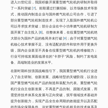
进入21世纪后，我国积极开展重型燃气轮机的研制并取得
了一系列突破 [
7
]。前期通过打捆招标、以市场换技术等形
式，推动国内制造企业与国外燃气轮机公司合作，引进了
部分重型燃气轮机制造技术，实现了入股国外燃气轮机公
司以寻求技术突破；部分企业在中小功率燃气轮机研制方
面开展了自主投入 [
8
]。但整体来看，在役重型燃气轮机绝
大部分为国外产品的格局并未打破 [
9
]；由于对重型燃气轮
机核心技术掌握不足、没有适配的部件和软件用于更换升
级，国内企业甚至不具备在役重型燃气轮机的维修能力；
行业可持续发展面临潜在的“卡脖子”风险，制约了发电装
备、高端制造业的发展水平。
在新时期科技强国战略指引下，我国重型燃气轮机行业进
入了自主研制、创新发展、战略转型的关键阶段，以首台
国产重型燃气轮机产品的制造和装配为代表。重型燃气轮
机行业自主创新发展，不再是产品仿制、跟随式发展，而
需坚持技术体系化发展与正向突破，筑牢领域技术基础并
提升创新能力，实现产品全生命周期的效能提升以及匹配
的市场化保障条件。这对重型燃气轮机相关的技术体系及