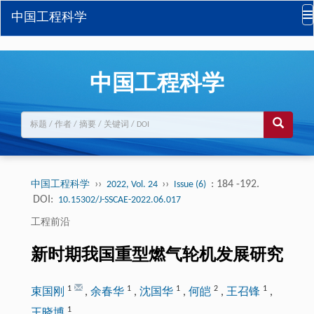
中国工程科学
中国工程科学
››
››
: 184 -192.
中国工程科学
2022, Vol. 24
Issue (6)
DOI:
10.15302/J-SSCAE-2022.06.017
工程前沿
新时期我国重型燃气轮机发展研究
1
1
1
2
1
束国刚
,
余春华
,
沈国华
,
何皑
,
王召锋
,
1
王晓博