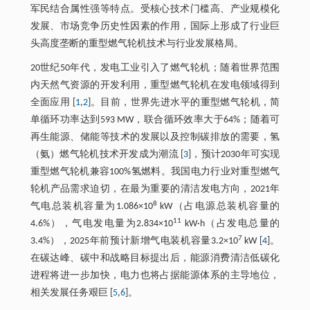
军民结合属性强等特点。受核心技术门槛高、产业规模化
发展、市场竞争历史性因素的作用，国际上形成了行业巨
头高度垄断的重型燃气轮机技术与行业发展格局。
20世纪50年代，发电工业引入了燃气轮机；随着世界范围
内天然气资源的开发利用，重型燃气轮机在发电领域得到
全面应用 [
1
,
2
]。目前，世界先进水平的重型燃气轮机，简
单循环功率达到593 MW，联合循环效率大于64%；随着可
再生能源、储能等技术的发展以及控制碳排放的需要，氢
（氨）燃气轮机技术开发成为潮流 [
3
]，预计2030年可实现
重型燃气轮机兼容100%氢燃料。我国电力行业对重型燃气
轮机产品需求迫切，在最为重要的清洁发电方向，2021年
8
气电总装机容量为1.086×10
kW（占电源总装机容量的
11
4.6%），气电发电量为2.834×10
kW·h（占发电总量的
7
3.4%），2025年前预计新增气电装机容量3.2×10
kW [
4
]。
在碳达峰、碳中和战略目标提出后，能源消费清洁低碳化
进程将进一步加快，电力也将占据能源体系的主导地位，
相关发展任务艰巨 [
5
,
6
]。