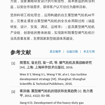
方面，需要兼顾研发设计的可制造性、成本效益的商业利
益，以契合市场需求、获得客户认可信任为最终目标。
坚持科研工程化理念，运用构建的自主重型燃气轮机AE平
台，完整走通首台重型燃气轮机的全生命周期过程（涵盖
研发、设计、安装、调试、运维等）；提高重型燃气轮机
产业链、创新链的整体效能，实现新时期重型燃气轮机行
业高质量发展，支撑国家新型能源体系建设。
参考文献
原文顺序
|
出版日期
|
本文引用
闻雪友, 翁史烈, 翁一武, 等‍‍.
燃气轮机发展战略研究
[1]
[M]‍. 上海: 上海科学技术出版社,
2016
‍.
Wen
X Y
,
Weng
S L
,
Weng
Y W
,
al
e
t‍.
Gas turbine
development strategy
[M]‍. Shanghai: Shanghai
Scientific & Technical Publishers,
2016
‍.
蒋洪德‍. 重型燃气轮机的现状和发展趋势 [J]‍.
热力透
[2]
平
,
2012
,
41
(2): 83‒88‍.
Jiang
H D‍
. Development of the heavy-duty gas