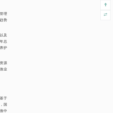
https://doi.org/10.1016/j.eng.2026.02.010
五、 我国水产业高质量发展对策与
建议
业管理
利用纳米结构增强水产养殖安全性——危害物
（一） 政策性建议
[4]
趋势
检测与去除
（二） 技术性建议
Engineering
. 2026, Vol.58(3): 1-303
https://doi.org/10.1016/j.eng.2025.07.044
以及
1. 渔业资源与捕捞
捞年总
基于检流计的无对准误差全原位成像与激光加
[5]
2. 水产养殖与海洋牧场
工系统及其在泛半导体制造中的应用
源养护
Engineering
. 2026, Vol.58(3): 1-303
3. 水产加工与流通
https://doi.org/10.1016/j.eng.2025.07.041
资源
参考文献
渔业
基金资助
基于
善，国
渔中