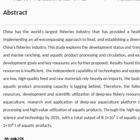
Abstract
China has the world's largest fisheries industry that has provided a heal
implementing an all-encompassing approach to food, and establishing a divers
China's fisheries industry. This study explores the development status and tren
and marine ranching, and aquatic product processing and circulation, and ex
development goals and key measures are further proposed. Results found that
resources is insufficient, the independent capability of technologies and equi
are low, high-quality feed and raw materials rely heavily on imports, the basic
aquatic product processing capacity is lagging behind. Therefore, the foll
resources, development and scientific utilization of deep-sea fishery resou
aquaculture, research and application of deep-sea aquaculture platform
processing and high-value utilization of aquatic products. Through the high-qu
7
science and technology by 2035, with a total output of 8.1×10
t of aquatic p
8
1×10
t of aquatic products.