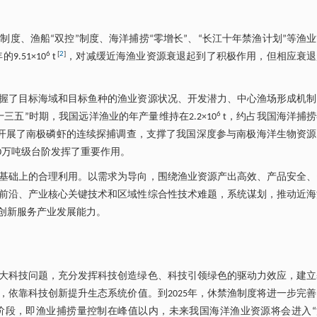
度、渔船“双控”制度、海洋捕捞“零增长”、“长江十年禁渔计划”等渔
6
[
2
]
的9.51×10
t
，对减缓近海渔业资源衰退起到了积极作用，但相应衰退
握了目标海域和目标鱼种的渔业资源状况、开发潜力、中心渔场形成机制
6
五”时期，我国远洋渔业的年产量维持在2.2×10
t，约占我国海洋捕
，开展了南极磷虾的连续探捕调查，支撑了我国深度参与南极海洋生物资
10万吨级台阶发挥了重要作用。
基础上的合理利用。以需求为导向，围绕渔业资源产出高效、产品安全、
前沿、产业核心关键技术和区域性综合性技术难题，系统谋划，推动近海
创新服务产业发展能力。
大科技问题，充分发挥科技创造绿色、科技引领绿色的驱动力效应，建立
依靠科技创新提升生态系统价值。到2025年，休禁渔制度将进一步完
”阶段，即渔业捕捞量控制在峰值以内，未来我国海洋渔业资源将会进入“