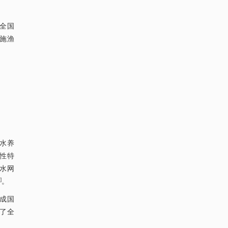
全国
施渔
水养
性特
水网
]
。
建成国
建了全