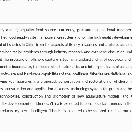
thy and high-quality food source. Currently, guaranteeing national food secu
ified food supply system all pose a great demand for the high-quality developme
d of fisheries in China from the aspects of fishery resources and capture, aquacu
amines major problems through industry research and extensive discussion. Ind
 the pressure on offshore capture is too high, understanding of deep-sea and 
pment is inadequate, the mechanized, automatic, and intelligent levels of aquacu
 software and hardware capabilities of the intelligent fisheries are deficient, a
owing key measures are proposed: conservation and restoration of offshore fi
rces, construction and application of a new technology system for green and he
 technologies, construction and promotion of new aquaculture models, and 
ality development of fisheries, China is expected to become advantageous in fish
roducts. By 2050, intelligent fisheries is expected to be realized in China, outp