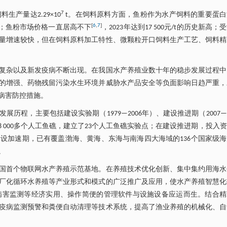
7
产量达2.29×10
t。在饲料原料方面，鱼粉作为水产饲料的重要蛋白
[
6
,
7
]
t；鱼粉市场价格一直居高不下
，2023年达到17 500元/t的历史新高；
量增速较快，但在饲料原料加工特性、微颗粒开口饲料生产工艺、饲料精
复杂以及新发疫病不断出现。在我国水产养殖业数十年的稳步发展过程中
的增强、药物残留污染水生环境并威胁水产品安全等负面影响日趋严重，
病害防控措施。
程，主要包括建设实验期（1979—2006年）、建设推进期（2007—2
8 000多个人工鱼礁，建立了23个人工鱼礁实验点；在建设推进期，投入
设加速期，已有覆盖渤海、黄海、东海与南海四大海域的136个国家级
。
了我国首个物联网水产养殖示范基地。在养殖技术优化创新、集中集约用海
厂化循环水养殖等产业形式和模式的广泛推广及应用，使水产养殖智慧化
病害监测等经济实用、操作简便的管理软件与设施设备应运而生。结合精
疫病监测预警和粪便自动清理等技术系统，提高了渔业养殖的机械化、自