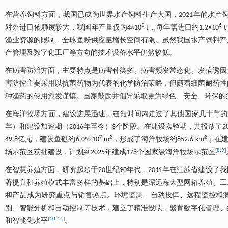
在营养饲料方面，我国已成为世界水产饲料生产大国，2021年的水产饲料生
5
6
对外进口依赖度较大，我国年产量仅为4×10
t，每年需进口约1.2×10
渔业资源的限制，全球鱼粉供应量增长空间有限。虽然我国水产饲料产
产管理及数字化工厂等方向的技术设备水平仍然较低。
在病害防治方面，主要特点是病害种类多、病害频发常态化、发病诱因
害防控主要采用以抗菌药物为代表的化学防治策略，但随着细菌耐药性
种渔药的使用愈发谨慎。国家鼓励并倡导采取更为绿色、安全、环保的
在海洋牧场方面，建设进展迅速，在短时间内走过了其他国家几十年的发展历
年）和建设加速期（2016年至今）3个阶段。在建设实验期，共投放了2
7
2
2
49.8亿元，建设鱼礁约6.09×10
m
，形成了海洋牧场约852.6 km
；在建
[
8
,
9
]
场示范区获批建设，计划到2025年建成178个国家级海洋牧场示范区
在智慧养殖方面，研究起步于20世纪90年代，2011年在江苏省建设
著提升和养殖模式丰富多样的基础上，特别是深远海大型网箱养殖、工
和产品成为研究重点与销售热点。环境监测、自动投饵、远程监控和
别、智能分析和自动控制等技术，建立了精准投喂、繁育数字化管理、
[
10
,
11
]
和智能化水平
。