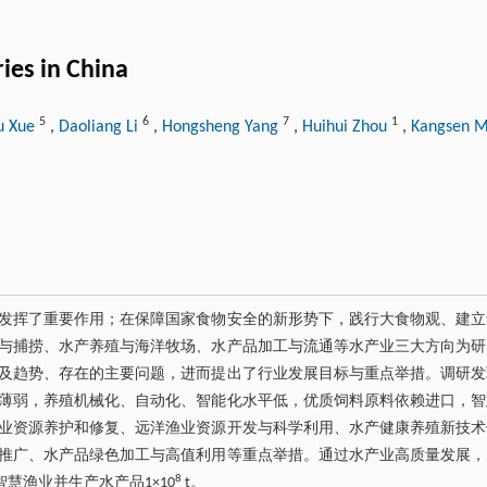
ies in China
5
6
7
1
u Xue
,
Daoliang Li
,
Hongsheng Yang
,
Huihui Zhou
,
Kangsen 
发挥了重要作用；在保障国家食物安全的新形势下，践行大食物观、建立
与捕捞、水产养殖与海洋牧场、水产品加工与流通等水产业三大方向为研
及趋势、存在的主要问题，进而提出了行业发展目标与重点举措。调研发
薄弱，养殖机械化、自动化、智能化水平低，优质饲料原料依赖进口，智
业资源养护和修复、远洋渔业资源开发与科学利用、水产健康养殖新技术
推广、水产品绿色加工与高值利用等重点举措。通过水产业高质量发展，
8
智慧渔业并生产水产品1×10
t。