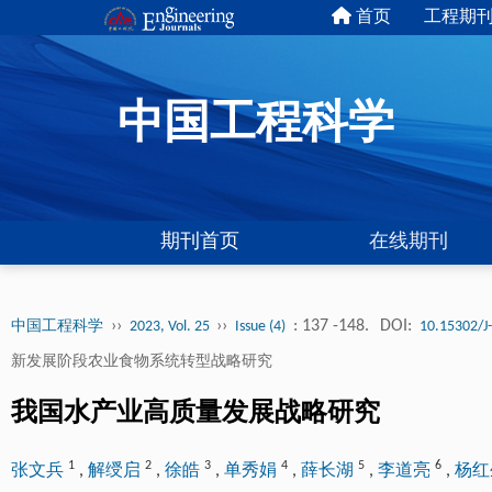
首页
工程期
中国工程科学
期刊首页
在线期刊
››
››
: 137 -148.
DOI:
中国工程科学
2023, Vol. 25
Issue (4)
10.15302/J
新发展阶段农业食物系统转型战略研究
我国水产业高质量发展战略研究
1
2
3
4
5
6
张文兵
,
解绶启
,
徐皓
,
单秀娟
,
薛长湖
,
李道亮
,
杨