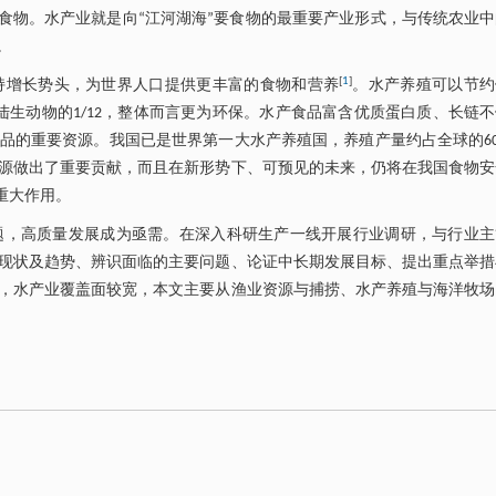
食物。水产业就是向“江河湖海”要食物的最重要产业形式，与传统农业
。
[
1
]
持增长势头，为世界人口提供更丰富的食物和营养
。水产养殖可以节约
陆生动物的1/12，整体而言更为环保。水产食品富含优质蛋白质、长链
品的重要资源。我国已是世界第一大水产养殖国，养殖产量约占全球的60
源做出了重要贡献，而且在新形势下、可预见的未来，仍将在我国食物安
重大作用。
题，高质量发展成为亟需。在深入科研生产一线开展行业调研，与行业主
现状及趋势、辨识面临的主要问题、论证中长期发展目标、提出重点举措
，水产业覆盖面较宽，本文主要从渔业资源与捕捞、水产养殖与海洋牧场