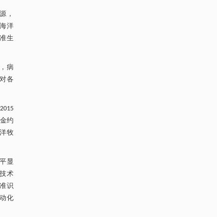
源，
受海洋
准生
，病
对各
015
资金约
海洋牧
水平显
技术
准识
动化