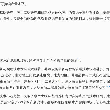
大可持续产量水平。
基础研究、应用基础研究和创新成果转化应用的资源要素配置比例，集聚
系条件，实现创新驱动现代渔业资源产业发展的战略目标，适时推进和实
[
2
]
国水产总量81.1%，约占世界水产养殖总产量的60%
。
新与实用技术发展成效显著，养殖设施装备与智能管理技术快速进步。海
量占比小，南方地区的发展速度快于北方地区。养殖品种与方式具有区域
[
3
]
箱养殖为特色，东海区则介于二者之间
。深远海养殖得到快速发展，深
[
4
,
5
海养殖向产业化发展，大型养殖工船成为深远海养殖产业发展的新动力
种技术不断完善，突破了水生生物全基因选择育种实际应用的技术瓶颈，
会审定了229个水产新品种，建成86家国家级水产原良种场，初步构