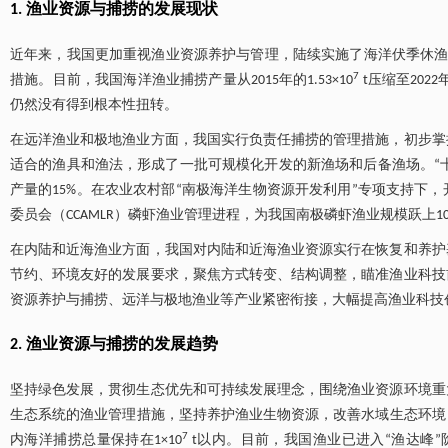
1. 渔业资源与捕捞的发展现状
近年来，我国更加重视渔业资源养护与管理，陆续实施了海洋伏季休渔制
7
措施。目前，我国海洋渔业捕捞产量从2015年的1.53×10
t压缩至2022年
仍然没有得到根本性扭转。
在远洋渔业和极地渔业方面，我国实行负责任捕捞的管理措施，初步掌
适合的渔具和渔法，形成了一批可规模化开发的新渔场和后备渔场。“十三
产量的15%。在农业农村部“南极海洋生物资源开发利用”专项支持下
委员会（CCAMLR）磷虾渔业管理进程，为我国南极磷虾渔业规模跃上
在内陆和近海渔业方面，我国对内陆和近海渔业资源实行在恢复和养护
节约、环境友好的发展要求，聚焦方式转变、结构调整，瞄准渔业科技
资源养护与捕捞、远洋与极地渔业等产业紧密衔接，大幅提高渔业科技
2. 渔业资源与捕捞的发展趋势
坚持绿色发展，贯彻生态优先和可持续发展理念，围绕渔业资源环境重
生态系统的渔业管理措施，坚持养护渔业生物资源，改善水域生态环境，
7
内海洋捕捞总量保持在1×10
t以内。目前，我国渔业已进入“渔达峰