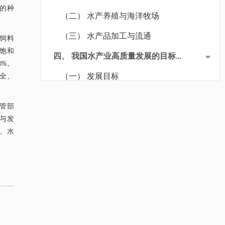
中的种
（二） 水产养殖与海洋牧场
（三） 水产品加工与流通
饲料
不饱和
四、 我国水产业高质量发展的目标
%。
与重点举措
全、
（一） 发展目标
降温路面涂层混合反射行为及其对道路光环境
[1]
（二） 重点举措
安全的影响研究
管部
1. 近海渔业资源的养护和修复
Engineering
. 2026, Vol.58(3): 1-303
与发
https://doi.org/10.1016/j.eng.2025.06.014
、水
2. 远洋渔业资源的开发与科学利用
用于宽浓度范围高效捕集CO₂及低能耗再生的新
[2]
3. 水产健康养殖新技术体系的构建
型酮基IPDA相变吸收剂
Engineering
. 2026, Vol.58(3): 1-303
和应用
4. 深远海养殖平台技术研发与应用
https://doi.org/10.1016/j.eng.2025.05.008
5. 水产养殖新模式构建和推广
动力学引导的聚对苯二甲酸乙二酯可控低聚解
[3]
聚及其定制化高性能聚合物升级回收
6. 水产品绿色加工与高值利用
Engineering
. 2026, Vol.58(3): 1-303