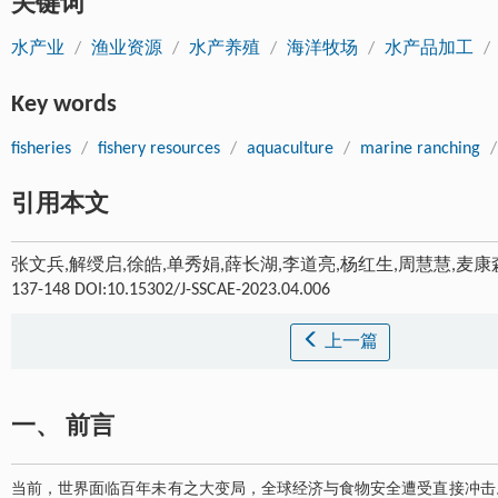
关键词
水产业
/
渔业资源
/
水产养殖
/
海洋牧场
/
水产品加工
/
Key words
fisheries
/
fishery resources
/
aquaculture
/
marine ranching
/
引用本文
张文兵,解绶启,徐皓,单秀娟,薛长湖,李道亮,杨红生,周慧慧,麦康
137-148 DOI:10.15302/J-SSCAE-2023.04.006
上一篇
一、 前言
当前，世界面临百年未有之大变局，全球经济与食物安全遭受直接冲击