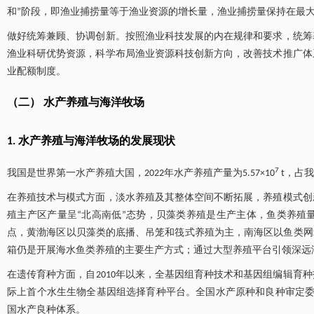
和”阶段，即渔业捕捞量等于渔业资源的增长量，渔业捕捞量保持在最
做好统筹兼顾、协调创新。按照渔业科技发展的内在规律和要求，统筹
渔业科研优势资源，科学布局渔业资源科技创新方向，改善技术推广体
业配额制度。
（二） 水产养殖与海洋牧场
1. 水产养殖与海洋牧场的发展现状
7
我国是世界第一水产养殖大国，2022年水产养殖产量为5.57×10
t，占我
在养殖技术与模式方面，淡水养殖及其整体空间不断拓展，养殖模式创
殖主产区产量呈“北高南低”态势，贝藻类养殖是生产主体，鱼类养殖
点，黄渤海区以贝藻类的底播、吊笼和筏式养殖为主，南海区以鱼类网
箱仍是开展海水鱼类养殖的主要生产方式；通过大型养殖平台引领深远
在遗传育种方面，自2010年以来，全基因组育种技术和基因组编辑育
际上首个水生生物全基因组选择育种平台。全国水产原种和良种审定委员
国水产良种体系。