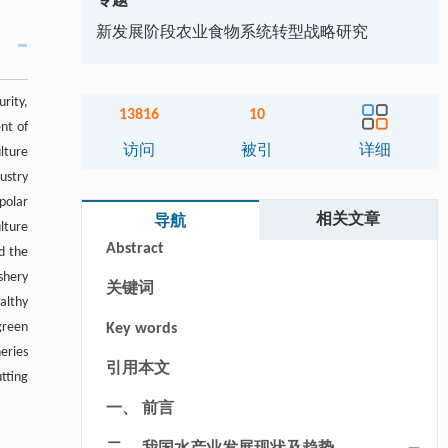
专题
新发展阶段农业食物系统转型战略研究
rity,
13816
10
nt of
访问
被引
详细
lture
ustry
polar
摘要
相关文章
导航
lture
Abstract
nd the
shery
关键词
althy
green
Key words
eries
引用本文
utting
一、 前言