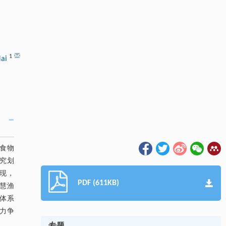
1
Mai
食物
究划
现，
PDF (611KB)
慧渔
体系
力争