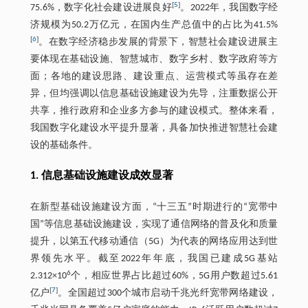
[
5
]
75.6%，数字化社会建设进展良好
。2022年，我国数字经
济规模为50.2万亿元，在国内生产总值中的占比为41.5%
[
6
]
。在数字经济稳步发展的背景下，智慧社会建设进展主
要体现在基础设施、智慧城市、数字乡村、数字政府等方
面；各地的建设思路、建设重点、运营模式等虽存在差
异，但均强调以信息基础设施建设为先导，注重数据公开
共享，推行政府和企业多方参与的建设模式。整体来看，
我国数字化建设水平提升显著，具备加快推进智慧社会建
设的基础条件。
1. 信息基础设施建设成效显著
在新型基础设施建设方面，“十三五”时期进行的“宽带中
国”等信息基础设施建设，实现了通信网络的普及化和质量
提升，以第五代移动通信（5G）为代表的网络应用达到世
界领先水平。截至2022年年底，我国已建成5G基站
6
2.312×10
个，相应世界占比超过60%，5G用户数超过5.61
[
7
]
亿户
。全国超过300个城市启动千兆光纤宽带网络建设，