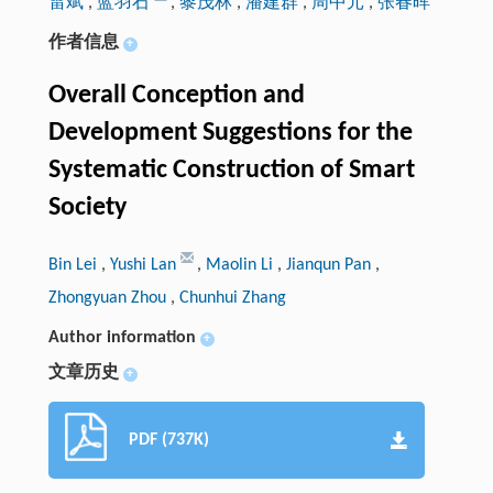
雷斌
,
蓝羽石
,
黎茂林
,
潘建群
,
周中元
,
张春晖
作者信息
+
Overall Conception and
Development Suggestions for the
Systematic Construction of Smart
Society
Bin Lei
,
Yushi Lan
,
Maolin Li
,
Jianqun Pan
,
Zhongyuan Zhou
,
Chunhui Zhang
Author information
+
文章历史
+
PDF (737K)