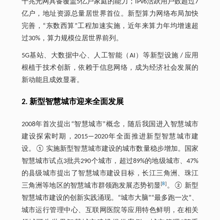
千兆光网具备覆盖5亿户家庭的能力；IPv6活跃用户数超过7
亿户，地址资源总量居世界首位。新型算力网络布局加快
完善，“东数西算”工程加速实施，近年来算力年均增速超
过30%，算力规模位居世界前列。
5G基站、大数据中心、人工智能（AI）等新型设施 / 应用
根植于技术创新，依赖于信息网络，成为经济社会发展的
新动能且成效显著。
2. 新型智慧城市迎来全面发展
2008年首次提出“智慧城市”概念，随后我国进入智慧城市
建设探索时期，2015—2020年全面推进新型智慧城市建
设。① 实施新型智慧城市建设的城市数量稳步增加。国家
智慧城市试点3批共290个城市，超过89%的地级城市、47%
的县级城市提出了智慧城市建设目标，长江三角洲、珠江
[
8
]
三角洲等地区的智慧城市群领跑发展态势初显
。② 新型
智慧城市建设的创新实践涌现。“城市大脑”“最多跑一次”、
城市运行管理中心、互联网医院等应用特色鲜明，在相关