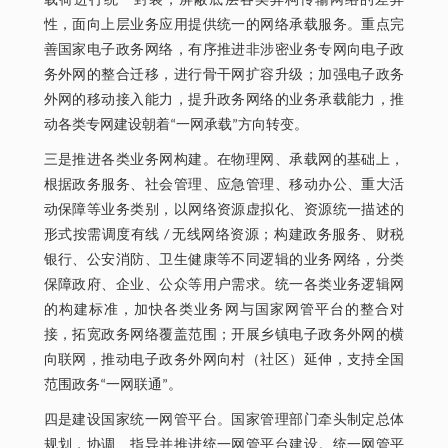
载荷进行统一封装，屏蔽底层各类异构传输网络的差异
性，面向上层业务应用提供统一的网络承载服务。重点完
善国家电子政务网络，有序推进非涉密业务专网向电子政
务外网的整合迁移，进行骨干网扩容升级；加强电子政务
外网的移动接入能力，提升政务网络的业务承载能力，推
动各类专网建设朝着“一网承载”方向转变。
三是推进各类业务网构建。在物理网、承载网的基础上，
根据政务服务、社会管理、应急管理、移动办公、重大活
动保障等业务类别，以网络资源虚拟化、资源统一描述的
形式按需调度有线 / 无线网络资源；构建政务服务、财税
银行、公安消防、卫生健康等不同逻辑的业务网络，分类
保障政府、企业、公众等用户需求。统一各类业务逻辑网
的构建标准，加快各类业务网与国家网管平台的整合对
接，拓宽政务网络覆盖范围；开展乡镇电子政务外网的横
向联网，推动电子政务外网向村（社区）延伸，支持全国
范围政务“一网联通”。
四是建设国家统一网管平台。国家管理部门牵头制定总体
规划，协调、指导并推进统一网管平台建设。统一网管平